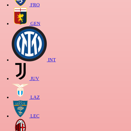
FRO
GEN
INT
JUV
LAZ
LEC