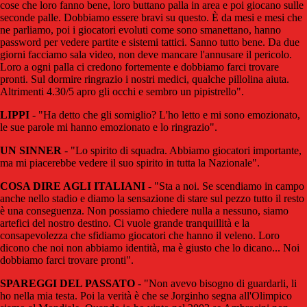
cose che loro fanno bene, loro buttano palla in area e poi giocano sulle
seconde palle. Dobbiamo essere bravi su questo. È da mesi e mesi che
ne parliamo, poi i giocatori evoluti come sono smanettano, hanno
password per vedere partite e sistemi tattici. Sanno tutto bene. Da due
giorni facciamo sala video, non deve mancare l'annusare il pericolo.
Loro a ogni palla ci credono fortemente e dobbiamo farci trovare
pronti. Sul dormire ringrazio i nostri medici, qualche pillolina aiuta.
Altrimenti 4.30/5 apro gli occhi e sembro un pipistrello".
LIPPI
- "Ha detto che gli somiglio? L'ho letto e mi sono emozionato,
le sue parole mi hanno emozionato e lo ringrazio".
UN SINNER
- "Lo spirito di squadra. Abbiamo giocatori importante,
ma mi piacerebbe vedere il suo spirito in tutta la Nazionale".
COSA DIRE AGLI ITALIANI
- "Sta a noi. Se scendiamo in campo
anche nello stadio e diamo la sensazione di stare sul pezzo tutto il resto
è una conseguenza. Non possiamo chiedere nulla a nessuno, siamo
artefici del nostro destino. Ci vuole grande tranquillità e la
consapevolezza che sfidiamo giocatori che hanno il veleno. Loro
dicono che noi non abbiamo identità, ma è giusto che lo dicano... Noi
dobbiamo farci trovare pronti".
SPAREGGI DEL PASSATO
- "Non avevo bisogno di guardarli, li
ho nella mia testa. Poi la verità è che se Jorginho segna all'Olimpico