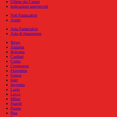
Ultime dai Campi
Indicazioni amichevoli
Voti Fantacalcio
Assist
Asta Fantacalcio
Asta di riparazione
News
Atalanta
Bologna
Cagliari
Como
Cremonese
Fiorentina
Genoa
Inter
Juventus
Lazio
Lecce
Milan
Napoli
Parma
Pisa