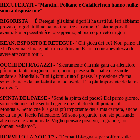
RECUPERATI
- "
Mancini, Politano e Calafiori non hanno nulla:
sono a disposizione
".
RIGORISTA
- "È Retegui, gli ultimi rigori li ha tirati lui. Ieri abbiamo
provato i rigori, tutti ne hanno tirati tre ciascuno. Ci siamo portati
avanti. È una possibilità e lo sappiamo, abbiamo provato i rigori".
KEAN, ESPOSITO E RETEGUI
- "Chi gioca dei tre? Non penso al
31 (l'eventuale finale, ndr), ma a domani. E ho la consapevolezza di
avere attaccanti forti".
OCCHI DEI RAGAZZI
- "Sicuramente è la mia gara da allenatore
più importante, mi gioco tanto, ho un paese sulle spalle che vuole
andare al Mondiale. Tutti i giorni, tutto il paese, la pressione c'è ma
sono abituato da tantissimi anni ad averla. È la più importante della mia
carriera".
SPINTA DEL PAESE
- "Senti la spinta del paese? Dal primo giorno,
sono sette mesi che sento la gente che mi chiede di portarci al
Mondiale. Sento che è la gara più importante della mia carriera, anche
se da un po' faccio l'allenatore. Mi sono preparato, non sto pensando
alle cose che vanno male. Voglio pensare positivo, in grande, poi
domani vediamo".
DORMITO LA NOTTE?
- "Domani bisogna saper soffrire sulle