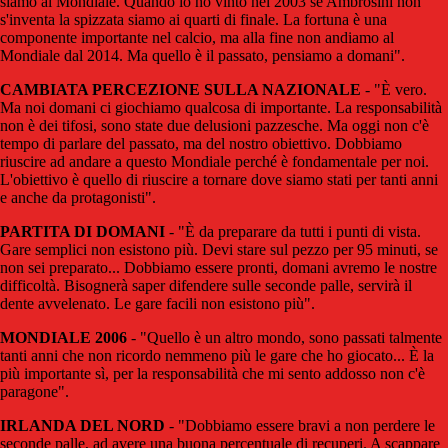
siamo al Mondiale. Quando io ho vinto nel 2003 se Ambrosini non
s'inventa la spizzata siamo ai quarti di finale. La fortuna è una
componente importante nel calcio, ma alla fine non andiamo al
Mondiale dal 2014. Ma quello è il passato, pensiamo a domani".
CAMBIATA PERCEZIONE SULLA NAZIONALE
- "È vero.
Ma noi domani ci giochiamo qualcosa di importante. La responsabilità
non è dei tifosi, sono state due delusioni pazzesche. Ma oggi non c'è
tempo di parlare del passato, ma del nostro obiettivo. Dobbiamo
riuscire ad andare a questo Mondiale perché è fondamentale per noi.
L'obiettivo è quello di riuscire a tornare dove siamo stati per tanti anni
e anche da protagonisti".
PARTITA DI DOMANI
- "È da preparare da tutti i punti di vista.
Gare semplici non esistono più. Devi stare sul pezzo per 95 minuti, se
non sei preparato... Dobbiamo essere pronti, domani avremo le nostre
difficoltà. Bisognerà saper difendere sulle seconde palle, servirà il
dente avvelenato. Le gare facili non esistono più".
MONDIALE 2006
- "Quello è un altro mondo, sono passati talmente
tanti anni che non ricordo nemmeno più le gare che ho giocato... È la
più importante sì, per la responsabilità che mi sento addosso non c'è
paragone".
IRLANDA DEL NORD
- "Dobbiamo essere bravi a non perdere le
seconde palle, ad avere una buona percentuale di recuperi. A scappare