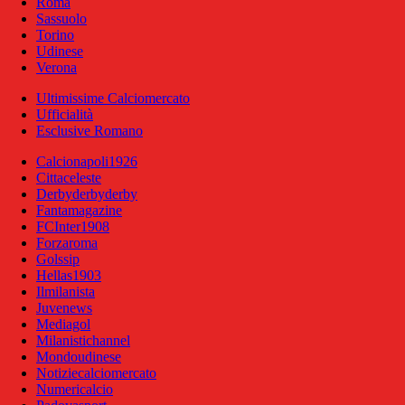
Roma
Sassuolo
Torino
Udinese
Verona
Ultimissime Calciomercato
Ufficialità
Esclusive Romano
Calcionapoli1926
Cittaceleste
Derbyderbyderby
Fantamagazine
FCInter1908
Forzaroma
Golssip
Hellas1903
Ilmilanista
Juvenews
Mediagol
Milanistichannel
Mondoudinese
Notiziecalciomercato
Numericalcio