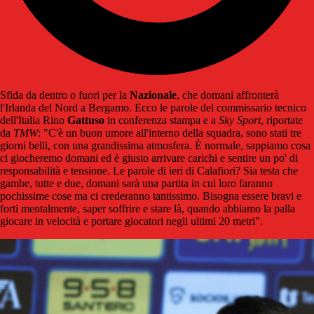
Sfida da dentro o fuori per la
Nazionale
, che domani affronterà
l'Irlanda del Nord a Bergamo. Ecco le parole del commissario tecnico
dell'Italia Rino
Gattuso
in conferenza stampa e a
Sky Sport
, riportate
da
TMW
: "C'è un buon umore all'interno della squadra, sono stati tre
giorni belli, con una grandissima atmosfera. È normale, sappiamo cosa
ci giocheremo domani ed è giusto arrivare carichi e sentire un po' di
responsabilità e tensione. Le parole di ieri di Calafiori? Sia testa che
gambe, tutte e due, domani sarà una partita in cui loro faranno
pochissime cose ma ci crederanno tantissimo. Bisogna essere bravi e
forti mentalmente, saper soffrire e stare là, quando abbiamo la palla
giocare in velocità e portare giocatori negli ultimi 20 metri".