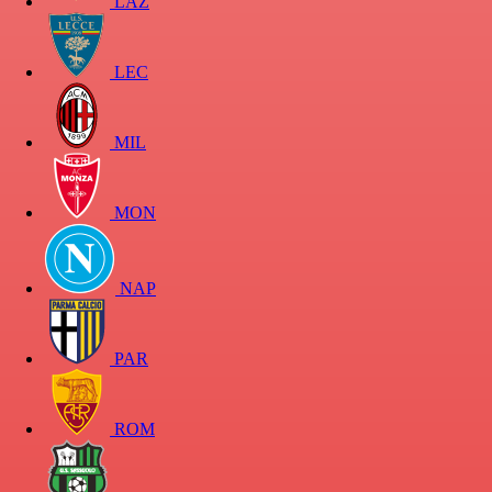
LAZ
LEC
MIL
MON
NAP
PAR
ROM