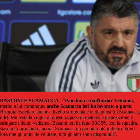
BASTONI E SCAMACCA
- "
Panchina o dall'inizio? Vediamo
,
merito a lui comunque,
anche Scamacca ieri ha lavorato a parte
.
Bisogna rispettare anche a livello strumentale la diagnosi (di Scamacca,
ndr). Ma resta la voglia di questi ragazzi di mettersi a disposizione e
stringere i denti, vediamo. Bastoni ieri ha fatto 30/35% con la squadra,
stasera lo proviamo ancora. Scamacca un pochino più indietro. Sono
loro due gli unici da valutare, tutti gli altri sono disponibili".