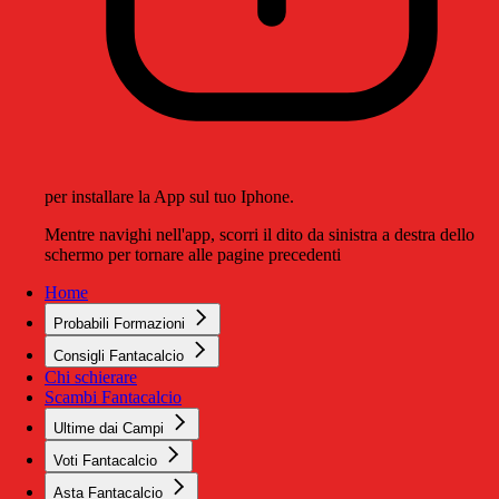
per installare la App sul tuo Iphone.
Mentre navighi nell'app, scorri il dito da sinistra a destra dello
schermo per tornare alle pagine precedenti
Home
Probabili Formazioni
Consigli Fantacalcio
Chi schierare
Scambi Fantacalcio
Ultime dai Campi
Voti Fantacalcio
Asta Fantacalcio