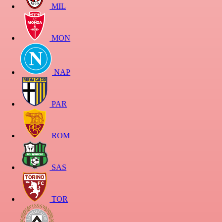
MIL
MON
NAP
PAR
ROM
SAS
TOR