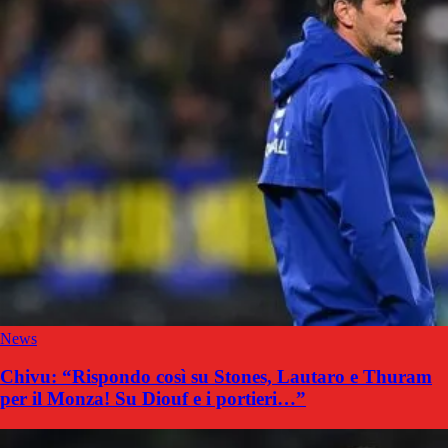
News
Chivu: “Rispondo così su Stones, Lautaro e Thuram
per il Monza! Su Diouf e i portieri…”