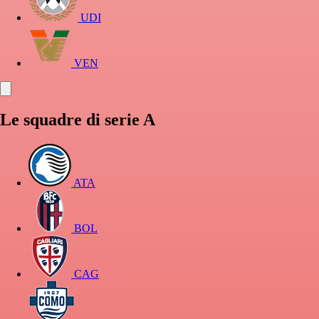
UDI
VEN
Le squadre di serie A
ATA
BOL
CAG