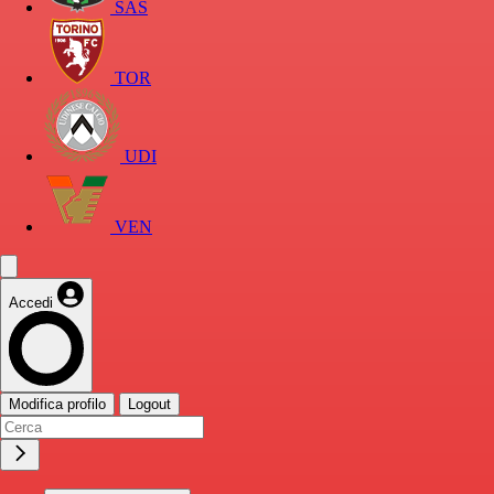
SAS
TOR
UDI
VEN
Accedi
Modifica profilo
Logout