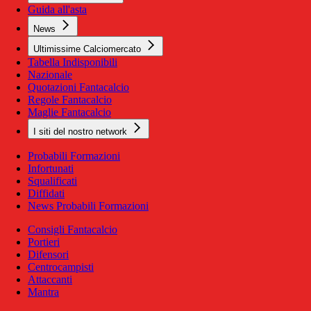
Guida all'asta
News
Ultimissime Calciomercato
Tabella Indisponibili
Nazionale
Quotazioni Fantacalcio
Regole Fantacalcio
Maglie Fantacalcio
I siti del nostro network
Probabili Formazioni
Infortunati
Squalificati
Diffidati
News Probabili Formazioni
Consigli Fantacalcio
Portieri
Difensori
Centrocampisti
Attaccanti
Mantra