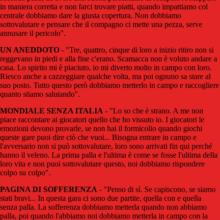
in maniera corretta e non farci trovare piatti, quando impattiamo col
centrale dobbiamo dare la giusta copertura. Non dobbiamo
sottovalutare e pensare che il compagno ci mette una pezza, serve
annusare il pericolo".
UN ANEDDOTO
- "Tre, quattro, cinque di loro a inizio ritiro non si
reggevano in piedi e alla fine c'erano. Scamacca non è voluto andare a
casa. Lo spirito mi è piaciuto, io mi diverto molto in campo con loro.
Riesco anche a cazzeggiare qualche volta, ma poi ognuno sa stare al
suo posto. Tutto questo però dobbiamo metterlo in campo e raccogliere
quanto stiamo salutando".
MONDIALE SENZA ITALIA
- "Lo so che è strano. A me non
piace raccontare ai giocatori quello che ho vissuto io. I giocatori le
emozioni devono provarle, se non hai il formicolio quando giochi
queste gare puoi dire ciò che vuoi... Bisogna entrare in campo e
l'avversario non si può sottovalutare, loro sono arrivati fin qui perché
hanno il veleno. La prima palla e l'ultima è come se fosse l'ultima della
loro vita e non puoi sottovalutare questo, noi dobbiamo rispondere
colpo su colpo".
PAGINA DI SOFFERENZA
- "Penso di sì. Se capiscono, se siamo
stati bravi... In questa gara ci sono due partite, quella con e quella
senza palla. La sofferenza dobbiamo metterla quando non abbiamo
palla, poi quando l'abbiamo noi dobbiamo metterla in campo con la