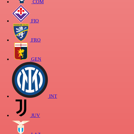
COM
FIO
FRO
GEN
INT
JUV