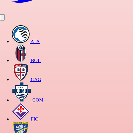
ATA
BOL
CAG
COM
FIO