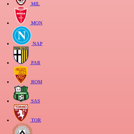
MIL
MON
NAP
PAR
ROM
SAS
TOR