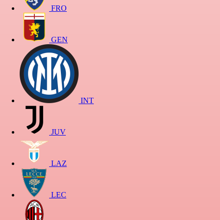
FRO
GEN
INT
JUV
LAZ
LEC