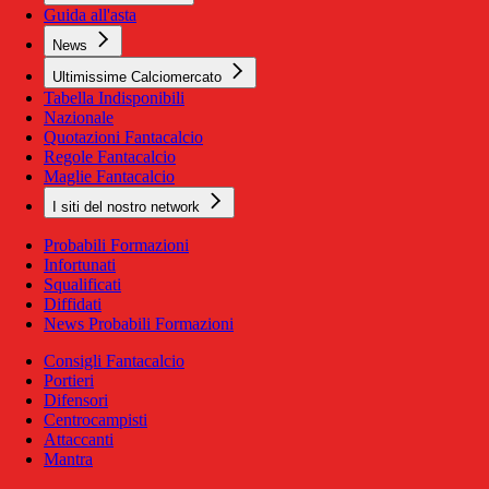
Guida all'asta
News
Ultimissime Calciomercato
Tabella Indisponibili
Nazionale
Quotazioni Fantacalcio
Regole Fantacalcio
Maglie Fantacalcio
I siti del nostro network
Probabili Formazioni
Infortunati
Squalificati
Diffidati
News Probabili Formazioni
Consigli Fantacalcio
Portieri
Difensori
Centrocampisti
Attaccanti
Mantra