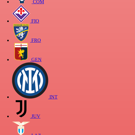
COM
FIO
FRO
GEN
INT
JUV