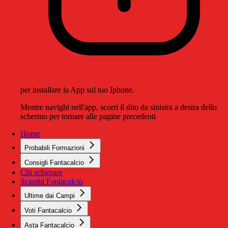
per installare la App sul tuo Iphone.
Mentre navighi nell'app, scorri il dito da sinistra a destra dello
schermo per tornare alle pagine precedenti
Home
Probabili Formazioni
Consigli Fantacalcio
Chi schierare
Scambi Fantacalcio
Ultime dai Campi
Voti Fantacalcio
Asta Fantacalcio