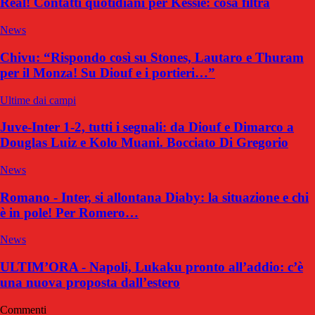
Real! Contatti quotidiani per Kessie: cosa filtra
News
Chivu: “Rispondo così su Stones, Lautaro e Thuram
per il Monza! Su Diouf e i portieri…”
Ultime dai campi
Juve-Inter 1-2, tutti i segnali: da Diouf e Dimarco a
Douglas Luiz e Kolo Muani. Bocciato Di Gregorio
News
Romano - Inter, si allontana Diaby: la situazione e chi
è in pole! Per Romero…
News
ULTIM’ORA - Napoli, Lukaku pronto all’addio: c’è
una nuova proposta dall’estero
Commenti