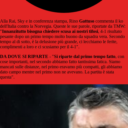
Alla Rai, Sky e in conferenza stampa, Rino
Gattuso
commenta il ko
dell'Italia contro la Norvegia. Queste le sue parole, riportate da TMW:
"
Innanzitutto bisogna chiedere scusa ai nostri tifosi
, 4-1 risultato
pesante dopo un primo tempo molto buono da squadra vera. Secondo
tempo al di sotto, è la delusione più grande, ci lecchiamo le ferite,
complimenti a loro e ci scusiamo per il 4-1".
DA DOVE SI RIPARTE
- "
Si riparte dal primo tempo fatto
, con
cose importanti, nel secondo abbiamo fatto tantissima fatica. Siamo
mancati sulle distanze, nel primo eravamo più compatti, gli abbiamo
dato campo mentre nel primo non ne avevano. La partita è stata
questa".