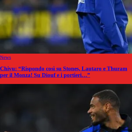
News
Chivu: “Rispondo così su Stones, Lautaro e Thuram
per il Monza! Su Diouf e i portieri…”