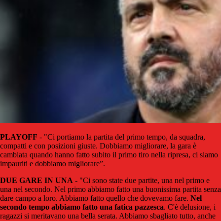
PLAYOFF
- "Ci portiamo la partita del primo tempo, da squadra,
compatti e con posizioni giuste. Dobbiamo migliorare, la gara è
cambiata quando hanno fatto subito il primo tiro nella ripresa, ci siamo
impauriti e dobbiamo migliorare”.
DUE GARE IN UNA
- "Ci sono state due partite, una nel primo e
una nel secondo. Nel primo abbiamo fatto una buonissima partita senza
dare campo a loro. Abbiamo fatto quello che dovevamo fare.
Nel
secondo tempo abbiamo fatto una fatica pazzesca
. C'è delusione, i
ragazzi si meritavano una bella serata. Abbiamo sbagliato tutto, anche