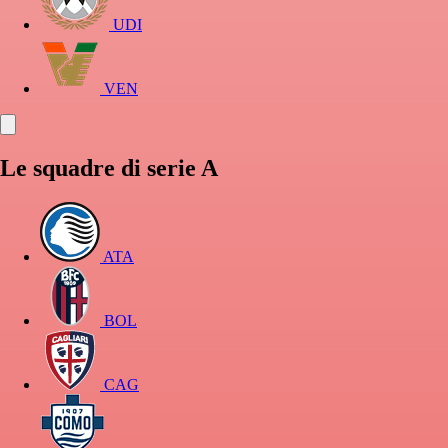
UDI
VEN
Le squadre di serie A
ATA
BOL
CAG