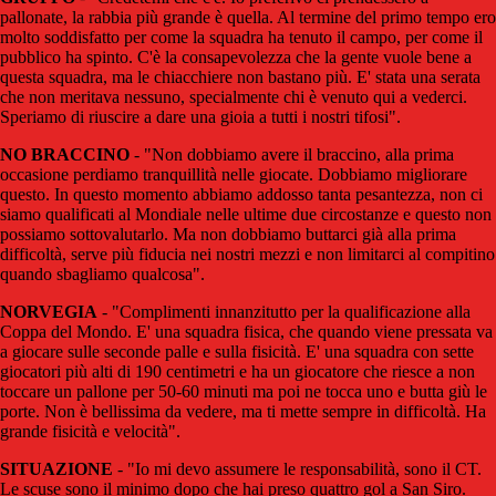
pallonate, la rabbia più grande è quella. Al termine del primo tempo ero
molto soddisfatto per come la squadra ha tenuto il campo, per come il
pubblico ha spinto. C'è la consapevolezza che la gente vuole bene a
questa squadra, ma le chiacchiere non bastano più. E' stata una serata
che non meritava nessuno, specialmente chi è venuto qui a vederci.
Speriamo di riuscire a dare una gioia a tutti i nostri tifosi".
NO BRACCINO
- "Non dobbiamo avere il braccino, alla prima
occasione perdiamo tranquillità nelle giocate. Dobbiamo migliorare
questo. In questo momento abbiamo addosso tanta pesantezza, non ci
siamo qualificati al Mondiale nelle ultime due circostanze e questo non
possiamo sottovalutarlo. Ma non dobbiamo buttarci già alla prima
difficoltà, serve più fiducia nei nostri mezzi e non limitarci al compitino
quando sbagliamo qualcosa".
NORVEGIA
- "Complimenti innanzitutto per la qualificazione alla
Coppa del Mondo. E' una squadra fisica, che quando viene pressata va
a giocare sulle seconde palle e sulla fisicità. E' una squadra con sette
giocatori più alti di 190 centimetri e ha un giocatore che riesce a non
toccare un pallone per 50-60 minuti ma poi ne tocca uno e butta giù le
porte. Non è bellissima da vedere, ma ti mette sempre in difficoltà. Ha
grande fisicità e velocità".
SITUAZIONE
- "Io mi devo assumere le responsabilità, sono il CT.
Le scuse sono il minimo dopo che hai preso quattro gol a San Siro.