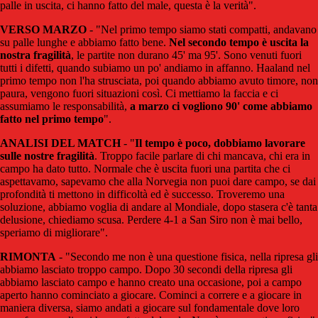
palle in uscita, ci hanno fatto del male, questa è la verità".
VERSO MARZO
- "Nel primo tempo siamo stati compatti, andavano
su palle lunghe e abbiamo fatto bene.
Nel secondo tempo è uscita la
nostra fragilità
, le partite non durano 45' ma 95'. Sono venuti fuori
tutti i difetti, quando subiamo un po' andiamo in affanno. Haaland nel
primo tempo non l'ha strusciata, poi quando abbiamo avuto timore, non
paura, vengono fuori situazioni così. Ci mettiamo la faccia e ci
assumiamo le responsabilità,
a marzo ci vogliono 90' come abbiamo
fatto nel primo tempo
".
ANALISI DEL MATCH
- "
Il tempo è poco, dobbiamo lavorare
sulle nostre fragilità
. Troppo facile parlare di chi mancava, chi era in
campo ha dato tutto. Normale che è uscita fuori una partita che ci
aspettavamo, sapevamo che alla Norvegia non puoi dare campo, se dai
profondità ti mettono in difficoltà ed è successo. Troveremo una
soluzione, abbiamo voglia di andare al Mondiale, dopo stasera c'è tanta
delusione, chiediamo scusa. Perdere 4-1 a San Siro non è mai bello,
speriamo di migliorare".
RIMONTA
- "Secondo me non è una questione fisica, nella ripresa gli
abbiamo lasciato troppo campo. Dopo 30 secondi della ripresa gli
abbiamo lasciato campo e hanno creato una occasione, poi a campo
aperto hanno cominciato a giocare. Cominci a correre e a giocare in
maniera diversa, siamo andati a giocare sul fondamentale dove loro