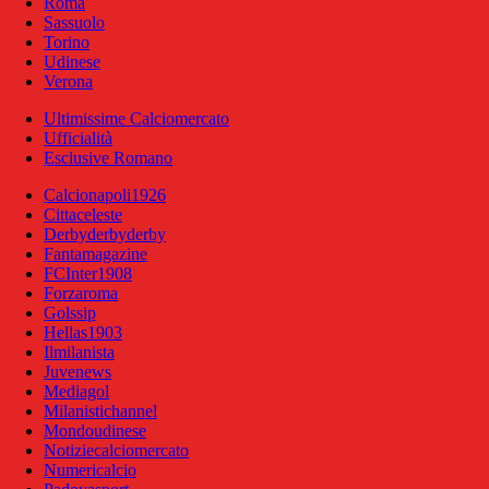
Roma
Sassuolo
Torino
Udinese
Verona
Ultimissime Calciomercato
Ufficialità
Esclusive Romano
Calcionapoli1926
Cittaceleste
Derbyderbyderby
Fantamagazine
FCInter1908
Forzaroma
Golssip
Hellas1903
Ilmilanista
Juvenews
Mediagol
Milanistichannel
Mondoudinese
Notiziecalciomercato
Numericalcio