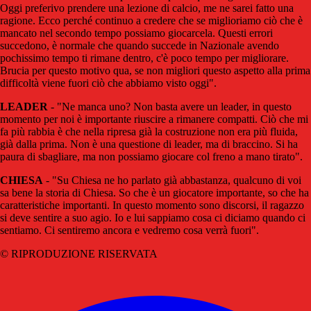
Oggi preferivo prendere una lezione di calcio, me ne sarei fatto una
ragione. Ecco perché continuo a credere che se miglioriamo ciò che è
mancato nel secondo tempo possiamo giocarcela. Questi errori
succedono, è normale che quando succede in Nazionale avendo
pochissimo tempo ti rimane dentro, c'è poco tempo per migliorare.
Brucia per questo motivo qua, se non migliori questo aspetto alla prima
difficoltà viene fuori ciò che abbiamo visto oggi".
LEADER
- "Ne manca uno? Non basta avere un leader, in questo
momento per noi è importante riuscire a rimanere compatti. Ciò che mi
fa più rabbia è che nella ripresa già la costruzione non era più fluida,
già dalla prima. Non è una questione di leader, ma di braccino. Si ha
paura di sbagliare, ma non possiamo giocare col freno a mano tirato".
CHIESA
- "Su Chiesa ne ho parlato già abbastanza, qualcuno di voi
sa bene la storia di Chiesa. So che è un giocatore importante, so che ha
caratteristiche importanti. In questo momento sono discorsi, il ragazzo
si deve sentire a suo agio. Io e lui sappiamo cosa ci diciamo quando ci
sentiamo. Ci sentiremo ancora e vedremo cosa verrà fuori".
© RIPRODUZIONE RISERVATA