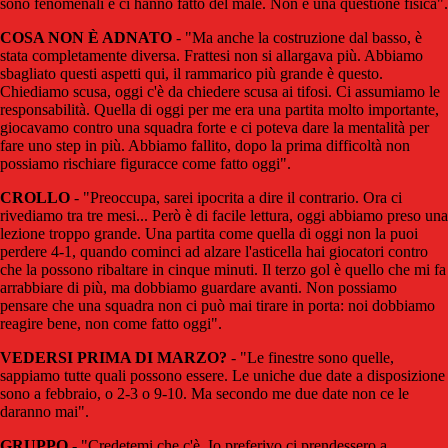
sono fenomenali e ci hanno fatto del male. Non è una questione fisica".
COSA NON È ADNATO
- "Ma anche la costruzione dal basso, è
stata completamente diversa. Frattesi non si allargava più. Abbiamo
sbagliato questi aspetti qui, il rammarico più grande è questo.
Chiediamo scusa, oggi c'è da chiedere scusa ai tifosi. Ci assumiamo le
responsabilità. Quella di oggi per me era una partita molto importante,
giocavamo contro una squadra forte e ci poteva dare la mentalità per
fare uno step in più. Abbiamo fallito, dopo la prima difficoltà non
possiamo rischiare figuracce come fatto oggi".
CROLLO
- "Preoccupa, sarei ipocrita a dire il contrario. Ora ci
rivediamo tra tre mesi... Però è di facile lettura, oggi abbiamo preso una
lezione troppo grande. Una partita come quella di oggi non la puoi
perdere 4-1, quando cominci ad alzare l'asticella hai giocatori contro
che la possono ribaltare in cinque minuti. Il terzo gol è quello che mi fa
arrabbiare di più, ma dobbiamo guardare avanti. Non possiamo
pensare che una squadra non ci può mai tirare in porta: noi dobbiamo
reagire bene, non come fatto oggi".
VEDERSI PRIMA DI MARZO?
- "Le finestre sono quelle,
sappiamo tutte quali possono essere. Le uniche due date a disposizione
sono a febbraio, o 2-3 o 9-10. Ma secondo me due date non ce le
daranno mai".
GRUPPO
- "Credetemi che c'è. Io preferivo ci prendessero a