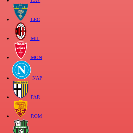
LAZ
LEC
MIL
MON
NAP
PAR
ROM