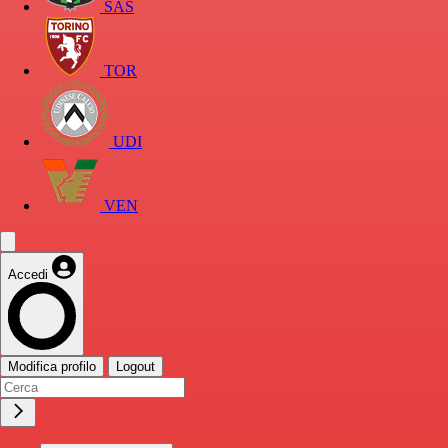
SAS
TOR
UDI
VEN
Accedi
Modifica profilo
Logout