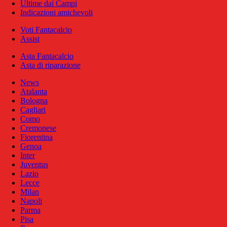
Ultime dai Campi
Indicazioni amichevoli
Voti Fantacalcio
Assist
Asta Fantacalcio
Asta di riparazione
News
Atalanta
Bologna
Cagliari
Como
Cremonese
Fiorentina
Genoa
Inter
Juventus
Lazio
Lecce
Milan
Napoli
Parma
Pisa