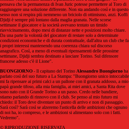
pensava che la permanenza di Ivan Juric potesse permettere al Toro di
raggiungere una soluzione differente. Non sta andando così e in questo
senso non si respira più nemmeno un briciolo di ottimismo, anzi. Koffi
Djidji è sempre più lontano dalla maglia granata.
Nelle scorse
settimane il giocatore e la società avevano tentato un timido
riavvicinamento, dopo mesi di distanze nette e posizioni molto chiare.
Da una parte la volontà del giocatore di restare solo a determinate
condizioni economiche e di durata contrattuale, dall'altra un club che fa
i propri interessi mantenendo una coerenza chiara sul discorso
anagrafico.
Così, a meno di eventuali ripensamenti delle prossime
settimane, Djidji sembra destinato a lasciare Torino.
Sul difensore
francese adesso c'è il Lione".
BUONGIORNO
- Il capitano del Torino
Alessandro Buongiorno
ha
parlato così del suo futuro a La Stampa: "Buongiorno unico intoccabile
mi fa ripensare ai primi calci a un pallone con il granata addosso, a mio
papà grande tifoso, alla mia famiglia, ai miei amici, a Santa Rita dove
sono nato con il Grande Torino a un passo. Credo nelle bandiere,
stiamo parlando di rinnovo con il club. Se penso al mio futuro mi
chiedo: il Toro deve diventare un punto di arrivo e non di passaggio.
Sarà così? Sarà così se alzeremo l'asticella delle ambizioni che ognuno
di noi ha, io compreso, e le ambizioni si alimentano solo con i fatti.
Vedremo".
© RIPRODUZIONE RISERVATA