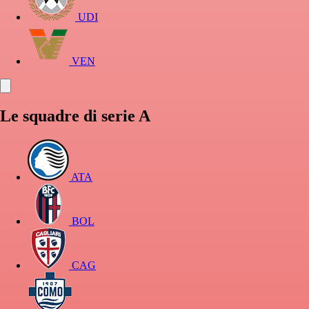
UDI
VEN
Le squadre di serie A
ATA
BOL
CAG