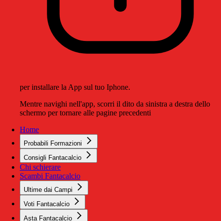
per installare la App sul tuo Iphone.
Mentre navighi nell'app, scorri il dito da sinistra a destra dello
schermo per tornare alle pagine precedenti
Home
Probabili Formazioni
Consigli Fantacalcio
Chi schierare
Scambi Fantacalcio
Ultime dai Campi
Voti Fantacalcio
Asta Fantacalcio