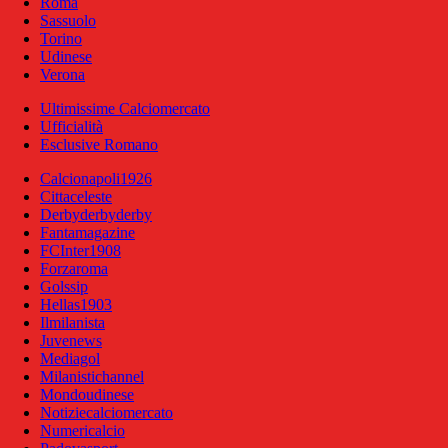
Roma
Sassuolo
Torino
Udinese
Verona
Ultimissime Calciomercato
Ufficialità
Esclusive Romano
Calcionapoli1926
Cittaceleste
Derbyderbyderby
Fantamagazine
FCInter1908
Forzaroma
Golssip
Hellas1903
Ilmilanista
Juvenews
Mediagol
Milanistichannel
Mondoudinese
Notiziecalciomercato
Numericalcio