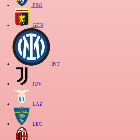
FRO
GEN
INT
JUV
LAZ
LEC