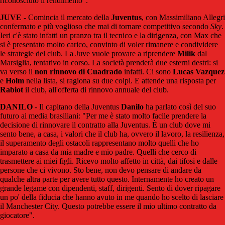
riconosciuto il rendimento".
JUVE
- Comincia il mercato della
Juventus
, con Massimiliano Allegri
confermato e più voglioso che mai di tornare competitivo secondo
Sky
.
Ieri c'è stato infatti un pranzo tra il tecnico e la dirigenza, con Max che
si è presentato molto carico, convinto di voler rimanere e condividere
le strategie del club. La Juve vuole provare a riprendere
Milik
dal
Marsiglia, tentativo in corso. La società prenderà due esterni destri: si
va verso il
non rinnovo di Cuadrado
infatti. Ci sono
Lucas Vazquez
e
Holm
nella lista, si ragiona su due colpi. E attende una risposta per
Rabiot
il club, all'offerta di rinnovo annuale del club.
DANILO
- Il capitano della Juventus
Danilo
ha parlato così del suo
futuro ai media brasiliani: "Per me è stato molto facile prendere la
decisione di rinnovare il contratto alla Juventus. È un club dove mi
sento bene, a casa, i valori che il club ha, ovvero il lavoro, la resilienza,
il superamento degli ostacoli rappresentano molto quelli che ho
imparato a casa da mia madre e mio padre. Quelli che cerco di
trasmettere ai miei figli. Ricevo molto affetto in città, dai tifosi e dalle
persone che ci vivono. Sto bene, non devo pensare di andare da
qualche altra parte per avere tutto questo. Internamente ho creato un
grande legame con dipendenti, staff, dirigenti. Sento di dover ripagare
un po' della fiducia che hanno avuto in me quando ho scelto di lasciare
il Manchester City. Questo potrebbe essere il mio ultimo contratto da
giocatore".