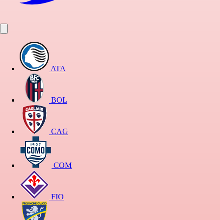
ATA
BOL
CAG
COM
FIO