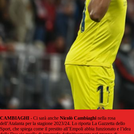
CAMBIAGHI
- Ci sarà anche
Nicolò Cambiaghi
nella rosa
dell’Atalanta per la stagione 2023/24. Lo riporta La Gazzetta dello
Sport, che spiega come il prestito all’Empoli abbia funzionato e l’idea