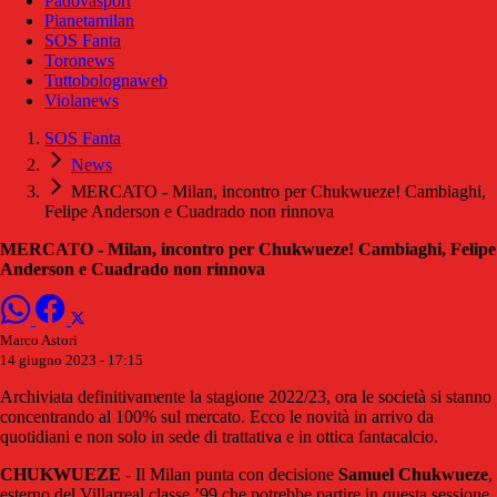
Padovasport
Pianetamilan
SOS Fanta
Toronews
Tuttobolognaweb
Violanews
SOS Fanta
News
MERCATO - Milan, incontro per Chukwueze! Cambiaghi,
Felipe Anderson e Cuadrado non rinnova
MERCATO - Milan, incontro per Chukwueze! Cambiaghi, Felipe
Anderson e Cuadrado non rinnova
Marco Astori
14 giugno 2023 - 17:15
Archiviata definitivamente la stagione 2022/23, ora le società si stanno
concentrando al 100% sul mercato. Ecco le novità in arrivo da
quotidiani e non solo in sede di trattativa e in ottica fantacalcio.
CHUKWUEZE
- Il Milan punta con decisione
Samuel Chukwueze
,
esterno del Villarreal classe ’99 che potrebbe partire in questa sessione