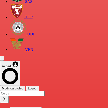
SAS
TOR
UDI
VEN
Accedi
Modifica profilo
Logout