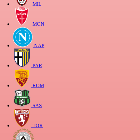
MIL
MON
NAP
PAR
ROM
SAS
TOR