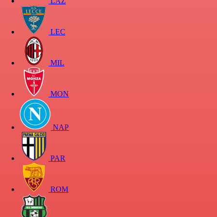
LAZ
LEC
MIL
MON
NAP
PAR
ROM