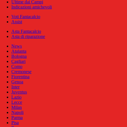
Ultime dai Campi
Indicazioni amichevoli
Voti Fantacalcio
Assist
Asta Fantacalcio
Asta di riparazione
News
Atalanta
Bologna
Cagliari
Como
Cremonese
Fiorentina
Genoa
Inter
Juventus
Lazio
Lecce
Milan
Napoli
Parma
Pisa