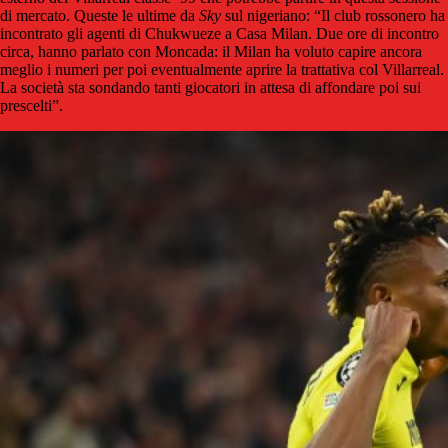
di mercato. Queste le ultime da
Sky
sul nigeriano: “Il club rossonero ha
incontrato gli agenti di
Chukwueze
a Casa Milan. Due ore di incontro
circa, hanno parlato con Moncada: il Milan ha voluto capire ancora
meglio i numeri per poi eventualmente aprire la trattativa col Villarreal.
La società sta sondando tanti giocatori in attesa di affondare poi sui
prescelti”.