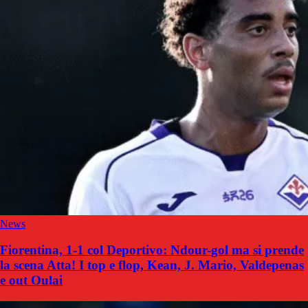
News
Fiorentina, 1-1 col Deportivo: Ndour-gol ma si prende
la scena Atta! I top e flop, Kean, J. Mario, Valdepenas
e out Oulai