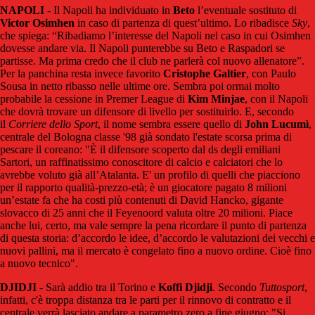
NAPOLI
- Il Napoli ha individuato in
Beto
l’eventuale sostituto di
Victor Osimhen
in caso di partenza di quest’ultimo. Lo ribadisce
Sky
,
che spiega: “Ribadiamo l’interesse del Napoli nel caso in cui Osimhen
dovesse andare via. Il Napoli punterebbe su Beto e Raspadori se
partisse. Ma prima credo che il club ne parlerà col nuovo allenatore”.
Per la panchina resta invece favorito
Cristophe Galtier
, con Paulo
Sousa in netto ribasso nelle ultime ore. Sembra poi ormai molto
probabile la cessione in Premer League di
Kim Minjae
, con il Napoli
che dovrà trovare un difensore di livello per sostituirlo. E, secondo
il
Corriere dello Sport
, il nome sembra essere quello di
John Lucumì
,
centrale del Bologna classe '98 già sondato l'estate scorsa prima di
pescare il coreano: "
È il difensore scoperto dal ds degli emiliani
Sartori, un raffinatissimo conoscitore di calcio e calciatori che lo
avrebbe voluto già all’At
alanta.
E' un profilo di quelli che piacciono
per il rapporto qualità-prezzo-età; è un giocatore pagato 8 milioni
un’estate fa che ha costi più contenuti di David Hancko, gigante
slovacco di 25 anni che il Feyenoord valuta oltre 20 milioni. Piace
anche lui, certo, ma vale sempre la pena ricordare il punto di partenza
di questa storia: d’accordo le idee, d’accordo le valutazioni dei vecchi e
nuovi pallini, ma il mercato è congelato fino a nuovo ordine. Cioè fino
a nuovo tecnico".
DJIDJI
- Sarà addio tra il Torino e
Koffi Djidji
. Secondo
Tuttosport
,
infatti, c'è troppa distanza tra le parti per il rinnovo di contratto e il
centrale verrà lasciato andare a parametro zero a fine giugno: "
S
i