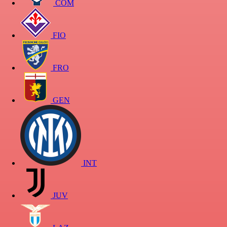
COM
FIO
FRO
GEN
INT
JUV