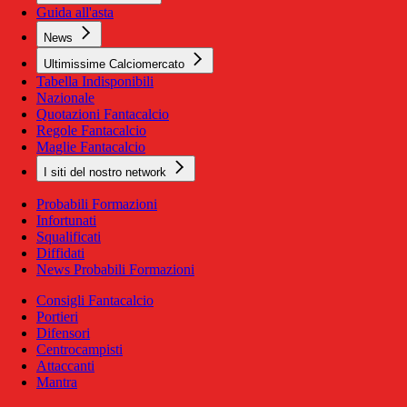
Guida all'asta
News
Ultimissime Calciomercato
Tabella Indisponibili
Nazionale
Quotazioni Fantacalcio
Regole Fantacalcio
Maglie Fantacalcio
I siti del nostro network
Probabili Formazioni
Infortunati
Squalificati
Diffidati
News Probabili Formazioni
Consigli Fantacalcio
Portieri
Difensori
Centrocampisti
Attaccanti
Mantra