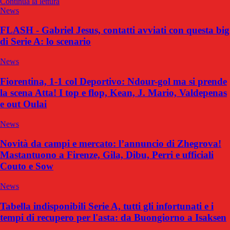
Continua la lettura
News
FLASH - Gabriel Jesus, contatti avviati con questa big
di Serie A: lo scenario
News
Fiorentina, 1-1 col Deportivo: Ndour-gol ma si prende
la scena Atta! I top e flop, Kean, J. Mario, Valdepenas
e out Oulai
News
Novità da campi e mercato: l’annuncio di Zhegrova!
Mastantuono a Firenze, Gila, Dibu, Perri e ufficiali
Couto e Sow
News
Tabella indisponibili Serie A, tutti gli infortunati e i
tempi di recupero per l'asta: da Buongiorno a Isaksen