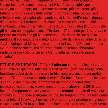
della Dea sia quella di integrarlo definitivamente nel gruppo di
Gasperini: “L’Atalanta riaccoglierà Nicolò Cambiaghi sapendo di
avere, un anno dopo, un attaccante maturato, più preparato, più in
fiducia. Pronto a essere utile anche in prima squadra. Se così sarà
effettivamente, si capirà più avanti, verso la fine dell’estate e dunque
del mercato. Nel frattempo l’Atalanta ha capito che certe qualità
Cambiaghi le ha confermate in Serie A, in una squadra (l’Empoli) che
gli ha dato una doppia chance: “irrobustirsi” lottando per la salvezza e
giocare un calcio che gli ha permesso di esprimere le sue qualità
migliori. Il suo entourage è stato già sondato da varie squadre di Serie
A, dal Bologna al Monza, passando per la Lazio. L’Atalanta non ha
avuto richieste dirette, ma del resto risulta da tempo abbastanza
esplicita la sua volontà: inserire Cambiaghi nella rosa di prima
squadra”.
FELIPE ANDERSON
-
Felipe Anderson
è pronto a legarsi a vita
alla Lazio. E' quanto risulta al
Corriere dello Sport
, che spiega come il
brasiliano abbia deciso di restare in biancoceleste ancora per molto
tempo: "
Con il nuovo accordo arriverà alla fine del contratto che avrà
34 anni, è una firma che rappresenta un doppio riconoscimento,
tecnico ed economico.
Aveva cercato fortuna altrove nel 2018, con
Inzaghi il rapporto era arrivato ai minimi termini, un paio di volte era
sfociato in liti furiose post-gara. Felipe, tre stagioni dopo, s'è reso conto
che la felicità l'aveva già trovata a Roma. Il figliol prodigo è diventato
costante con Sarri in panchina: non ha conosciuto riposo, ora gli verrà