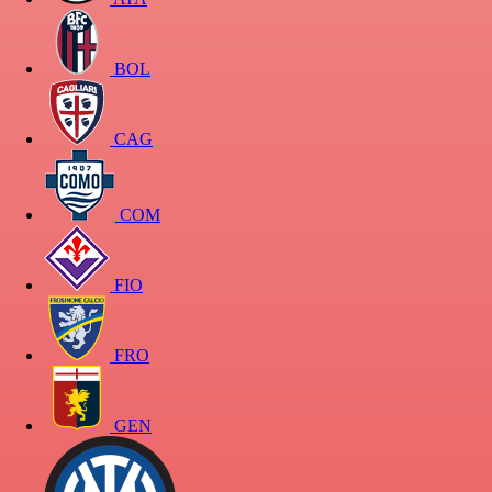
BOL
CAG
COM
FIO
FRO
GEN