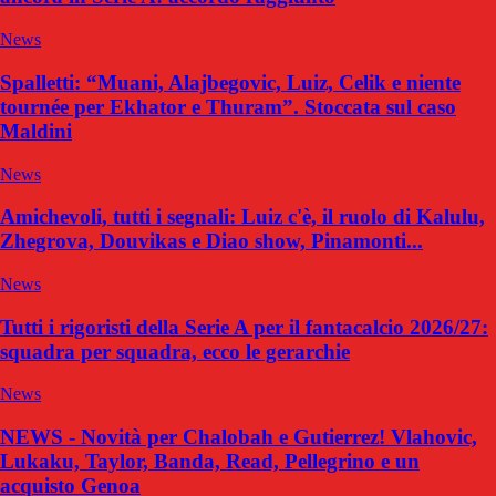
News
Spalletti: “Muani, Alajbegovic, Luiz, Celik e niente
tournée per Ekhator e Thuram”. Stoccata sul caso
Maldini
News
Amichevoli, tutti i segnali: Luiz c'è, il ruolo di Kalulu,
Zhegrova, Douvikas e Diao show, Pinamonti...
News
Tutti i rigoristi della Serie A per il fantacalcio 2026/27:
squadra per squadra, ecco le gerarchie
News
NEWS - Novità per Chalobah e Gutierrez! Vlahovic,
Lukaku, Taylor, Banda, Read, Pellegrino e un
acquisto Genoa