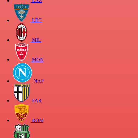
LAZ
LEC
MIL
MON
NAP
PAR
ROM