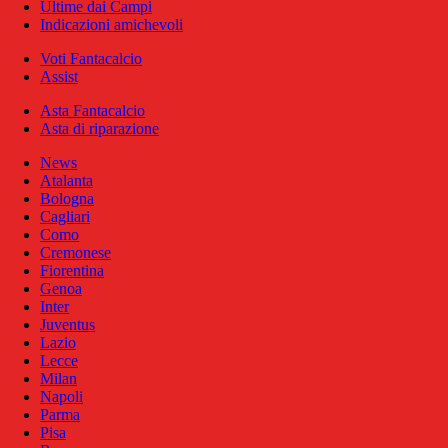
Ultime dai Campi
Indicazioni amichevoli
Voti Fantacalcio
Assist
Asta Fantacalcio
Asta di riparazione
News
Atalanta
Bologna
Cagliari
Como
Cremonese
Fiorentina
Genoa
Inter
Juventus
Lazio
Lecce
Milan
Napoli
Parma
Pisa