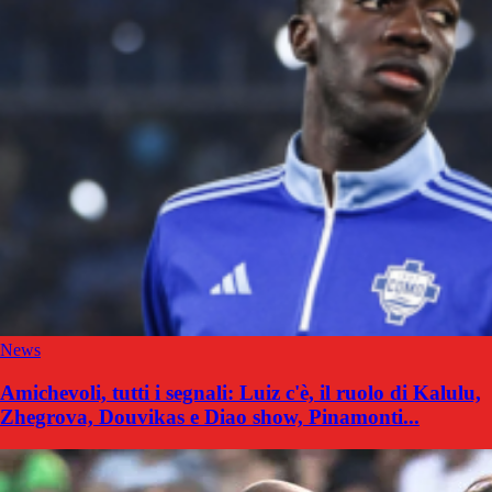
News
Amichevoli, tutti i segnali: Luiz c'è, il ruolo di Kalulu,
Zhegrova, Douvikas e Diao show, Pinamonti...