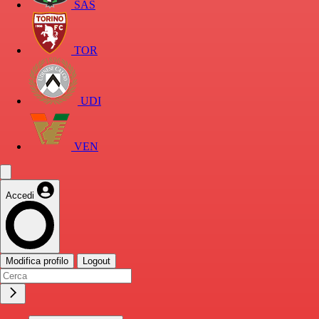
SAS
TOR
UDI
VEN
Accedi
Modifica profilo
Logout