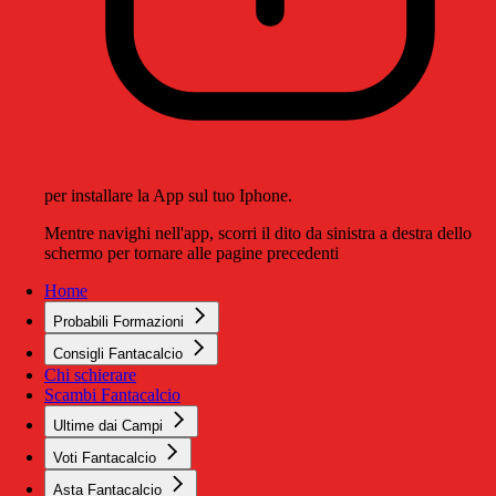
per installare la App sul tuo Iphone.
Mentre navighi nell'app, scorri il dito da sinistra a destra dello
schermo per tornare alle pagine precedenti
Home
Probabili Formazioni
Consigli Fantacalcio
Chi schierare
Scambi Fantacalcio
Ultime dai Campi
Voti Fantacalcio
Asta Fantacalcio