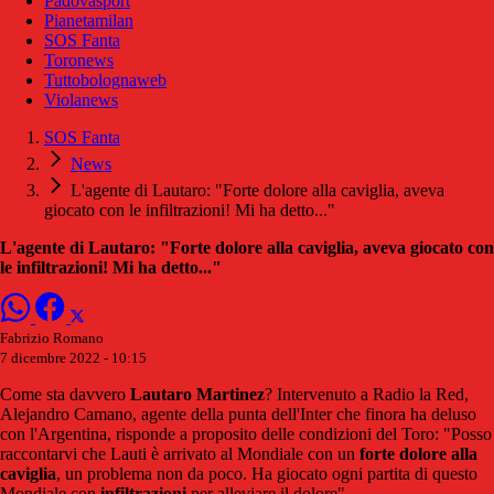
Padovasport
Pianetamilan
SOS Fanta
Toronews
Tuttobolognaweb
Violanews
SOS Fanta
News
L'agente di Lautaro: "Forte dolore alla caviglia, aveva
giocato con le infiltrazioni! Mi ha detto..."
L'agente di Lautaro: "Forte dolore alla caviglia, aveva giocato con
le infiltrazioni! Mi ha detto..."
Fabrizio Romano
7 dicembre 2022 - 10:15
Come sta davvero
Lautaro Martinez
? Intervenuto a Radio la Red,
Alejandro Camano, agente della punta dell'Inter che finora ha deluso
con l'Argentina, risponde a proposito delle condizioni del Toro: "Posso
raccontarvi che Lauti è arrivato al Mondiale con un
forte dolore alla
caviglia
, un problema non da poco. Ha giocato ogni partita di questo
Mondiale con
infiltrazioni
per alleviare il dolore".