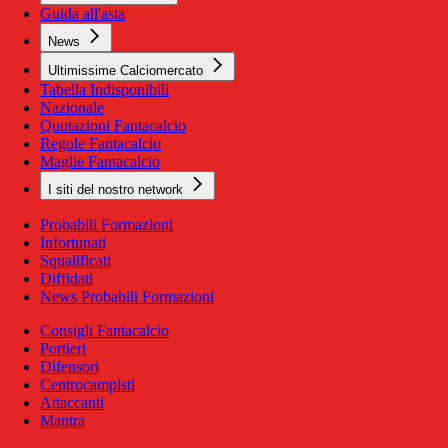
Guida all'asta
News
Ultimissime Calciomercato
Tabella Indisponibili
Nazionale
Quotazioni Fantacalcio
Regole Fantacalcio
Maglie Fantacalcio
I siti del nostro network
Probabili Formazioni
Infortunati
Squalificati
Diffidati
News Probabili Formazioni
Consigli Fantacalcio
Portieri
Difensori
Centrocampisti
Attaccanti
Mantra