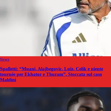
News
Spalletti: “Muani, Alajbegovic, Luiz, Celik e niente
tournée per Ekhator e Thuram”. Stoccata sul caso
Maldini