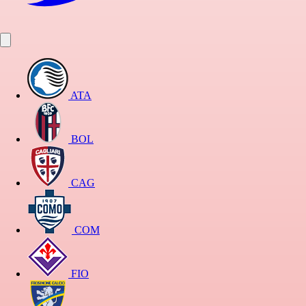
ATA
BOL
CAG
COM
FIO