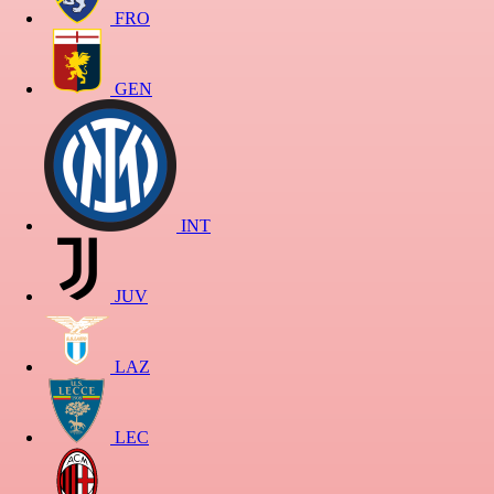
FRO
GEN
INT
JUV
LAZ
LEC