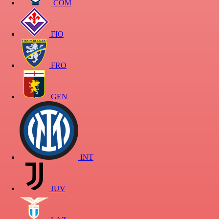
COM
FIO
FRO
GEN
INT
JUV