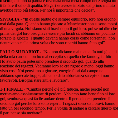
discute
, quando la partita è diventata nella metà campo del Siviglia lui
ti fa fare il salto di qualità. Magari se avesse iniziato dal primo minuto
avrebbe fatto più fatica. Per noi è importante che decida”.
SIVIGLIA
- “In queste partite c’è sempre equilibrio, loro non escono
mai dalla gara. Quando hanno giocato a Manchester non si sono mossi
di una virgola. Noi siamo stati bravi dopo il gol loro, poi se mi dite che
prima del gol loro bisognava essere più lucidi si, abbiamo un pochino
forzato le giocate. I quattro davanti hanno corso come forsennati, non
rientravano e alla prima volta che sono ripartiti hanno fatto gol”.
FALLO SU RABIOT
- “Noi non diciamo mai niente. In tutti gli anni
della mia carriera non ho mai eccepito su quello che fanno gli arbitri.
Ho avuto paura potessimo prendere il secondo gol, guardo alla
reazione dei ragazzi. Vedranno loro se era rigore o meno, oggi hanno
visto così. Noi pensiamo a giocare, energie fuori dal campo ne
abbiamo sprecate troppe, abbiamo dato abbastanza su episodi non
favorevoli. Bisogna stare zitti e lavorare”.
1-1 FINALE
- “Cambia perché c’è più fiducia, anche perché non
meritavamo assolutamente di perdere. Abbiamo fatto bene fino al loro
gol, sembrava quasi facile andare dentro. Il pericolo era prendere il
secondo gol perché loro sono esperti. I ragazzi sono stati bravi, hanno
fatto un bel secondo tempo. Per la voglia di andare a cercare questo gol
il pari penso sia meritato”.