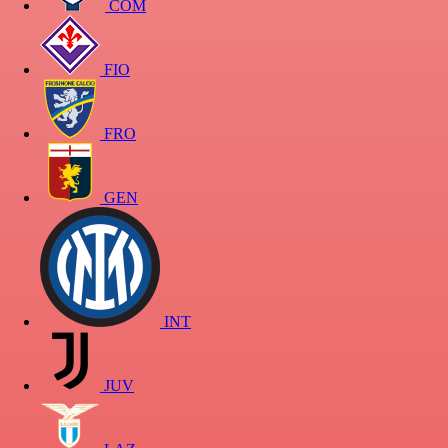
COM
FIO
FRO
GEN
INT
JUV