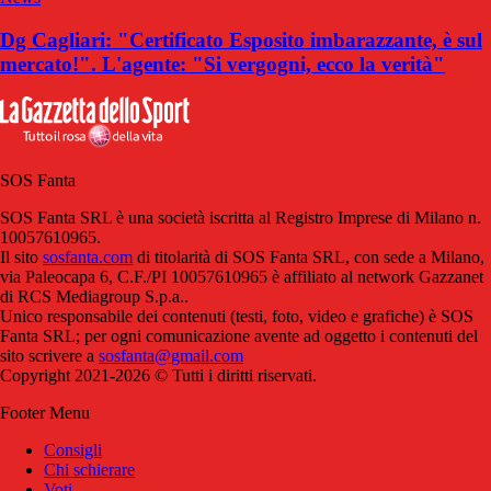
Dg Cagliari: "Certificato Esposito imbarazzante, è sul
mercato!". L'agente: "Si vergogni, ecco la verità"
SOS Fanta
SOS Fanta SRL è una società iscritta al Registro Imprese di Milano n.
10057610965.
Il sito
sosfanta.com
di titolarità di SOS Fanta SRL, con sede a Milano,
via Paleocapa 6, C.F./PI 10057610965 è affiliato al network Gazzanet
di RCS Mediagroup S.p.a..
Unico responsabile dei contenuti (testi, foto, video e grafiche) è SOS
Fanta SRL; per ogni comunicazione avente ad oggetto i contenuti del
sito scrivere a
sosfanta@gmail.com
Copyright 2021-2026 © Tutti i diritti riservati.
Footer Menu
Consigli
Chi schierare
Voti