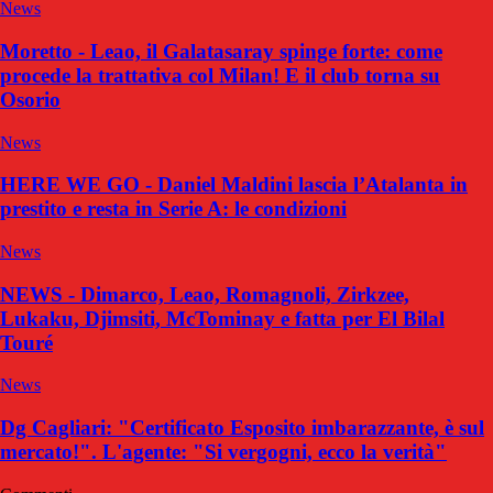
News
Moretto - Leao, il Galatasaray spinge forte: come
procede la trattativa col Milan! E il club torna su
Osorio
News
HERE WE GO - Daniel Maldini lascia l’Atalanta in
prestito e resta in Serie A: le condizioni
News
NEWS - Dimarco, Leao, Romagnoli, Zirkzee,
Lukaku, Djimsiti, McTominay e fatta per El Bilal
Touré
News
Dg Cagliari: "Certificato Esposito imbarazzante, è sul
mercato!". L'agente: "Si vergogni, ecco la verità"