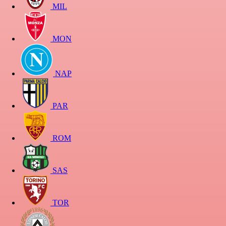
MIL
MON
NAP
PAR
ROM
SAS
TOR