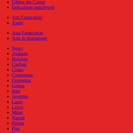
Ultime dai Campi
Indicazioni amichevoli
Voti Fantacalcio
Assist
Asta Fantacalcio
Asta di riparazione
News
Atalanta
Bologna
Cagliari
Como
Cremonese
Fiorentina
Genoa
Inter
Juventus
Lazio
Lecce
Milan
Napoli
Parma
Pisa