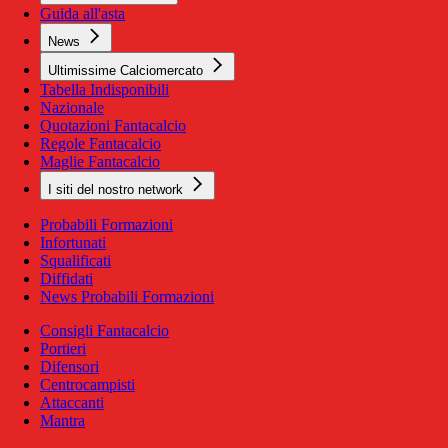
Guida all'asta
News
Ultimissime Calciomercato
Tabella Indisponibili
Nazionale
Quotazioni Fantacalcio
Regole Fantacalcio
Maglie Fantacalcio
I siti del nostro network
Probabili Formazioni
Infortunati
Squalificati
Diffidati
News Probabili Formazioni
Consigli Fantacalcio
Portieri
Difensori
Centrocampisti
Attaccanti
Mantra