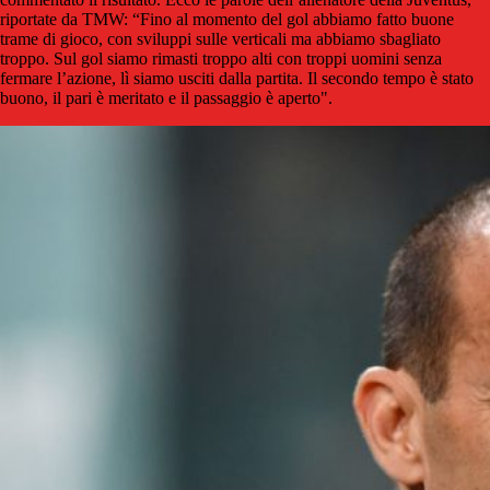
riportate da TMW: “Fino al momento del gol abbiamo fatto buone
trame di gioco, con sviluppi sulle verticali ma abbiamo sbagliato
troppo. Sul gol siamo rimasti troppo alti con troppi uomini senza
fermare l’azione, lì siamo usciti dalla partita. Il secondo tempo è stato
buono, il pari è meritato e il passaggio è aperto".