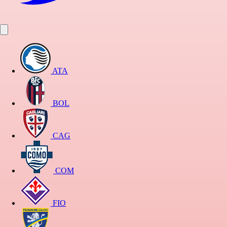
ATA
BOL
CAG
COM
FIO