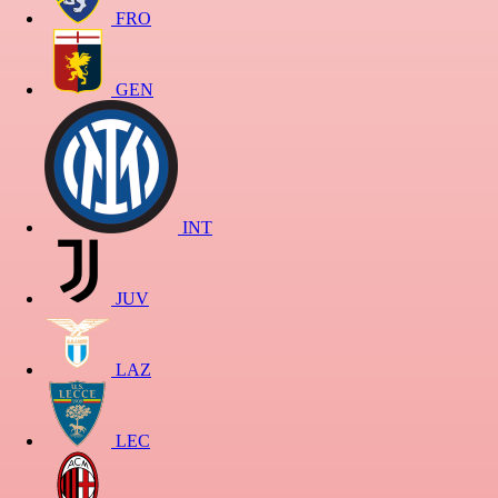
FRO
GEN
INT
JUV
LAZ
LEC