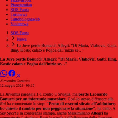
Padovasport
Pianetamilan
SOS Fanta
Toronews
Tuttobolognaweb
Violanews
SOS Fanta
News
La Juve perde Bonucci! Allegri: "Di Maria, Vlahovic, Gatti,
Iling, Kostic calato e Pogba dall’inizio se…"
La Juve perde Bonucci! Allegri: "Di Maria, Vlahovic, Gatti, Iling,
Kostic calato e Pogba dall’inizio se…"
Alessandro Cosattini
12 maggio 2023 - 09:15
La Juventus pareggia 1-1 contro il Siviglia, ma
perde Leonardo
Bonucci per un infortunio muscolare
. Così lo stesso difensore alla
Rai
ha commentato lo stop:
"Penso di essermi stirato all’adduttore,
ho chiesto il cambio per non peggiorare la situazione"
, ha detto. A
Sky
Sport
e in conferenza stampa, anche Massimiliano
Allegri
ha
commentato il risultato. Ecco le parole dell’allenatore della Juventus,