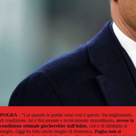
POGBA
- “Lui quando le partite sono così è questo. Sta migliorando
di condizione, lui è fisicamente e tecnicamente straordinario,
avesse la
condizione ottimale giocherebbe dall’inizio
, cerco di sfruttarlo al
meglio. Oggi ha fatto anche meglio di domenica.
Pogba non si