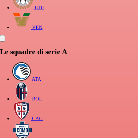
UDI
VEN
Le squadre di serie A
ATA
BOL
CAG