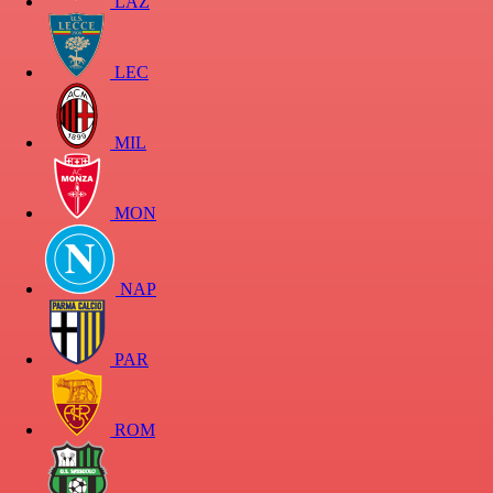
LAZ
LEC
MIL
MON
NAP
PAR
ROM