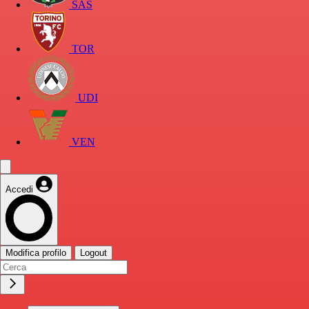
SAS
TOR
UDI
VEN
Accedi
Modifica profilo
Logout