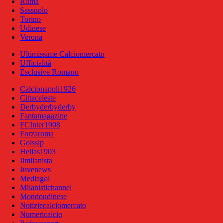
Roma
Sassuolo
Torino
Udinese
Verona
Ultimissime Calciomercato
Ufficialità
Esclusive Romano
Calcionapoli1926
Cittaceleste
Derbyderbyderby
Fantamagazine
FCInter1908
Forzaroma
Golssip
Hellas1903
Ilmilanista
Juvenews
Mediagol
Milanistichannel
Mondoudinese
Notiziecalciomercato
Numericalcio