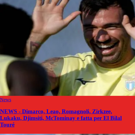
News
NEWS - Dimarco, Leao, Romagnoli, Zirkzee,
Lukaku, Djimsiti, McTominay e fatta per El Bilal
Touré