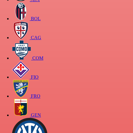
BOL
CAG
COM
FIO
FRO
GEN