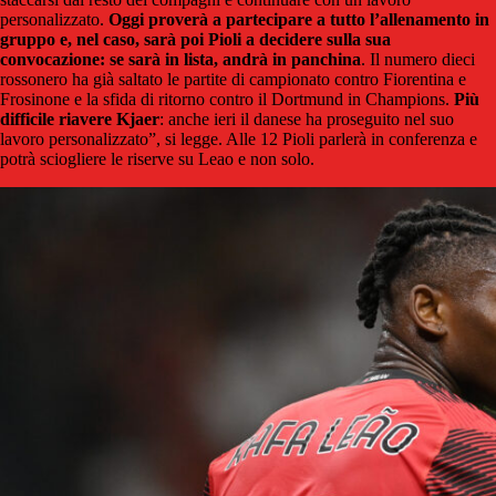
personalizzato.
Oggi proverà a partecipare a tutto l’allenamento in
gruppo e, nel caso, sarà poi Pioli a decidere sulla sua
convocazione: se sarà in lista, andrà in panchina
. Il numero dieci
rossonero ha già saltato le partite di campionato contro Fiorentina e
Frosinone e la sfida di ritorno contro il Dortmund in Champions.
Più
difficile riavere Kjaer
: anche ieri il danese ha proseguito nel suo
lavoro personalizzato”, si legge. Alle 12 Pioli parlerà in conferenza e
potrà sciogliere le riserve su Leao e non solo.