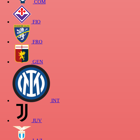
COM
FIO
FRO
GEN
INT
JUV