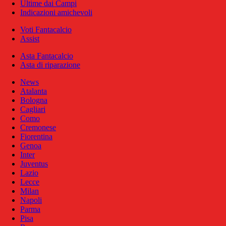
Ultime dai Campi
Indicazioni amichevoli
Voti Fantacalcio
Assist
Asta Fantacalcio
Asta di riparazione
News
Atalanta
Bologna
Cagliari
Como
Cremonese
Fiorentina
Genoa
Inter
Juventus
Lazio
Lecce
Milan
Napoli
Parma
Pisa