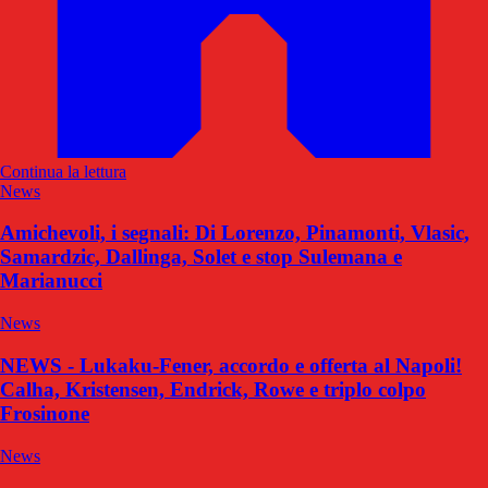
Continua la lettura
News
Amichevoli, i segnali: Di Lorenzo, Pinamonti, Vlasic,
Samardzic, Dallinga, Solet e stop Sulemana e
Marianucci
News
NEWS - Lukaku-Fener, accordo e offerta al Napoli!
Calha, Kristensen, Endrick, Rowe e triplo colpo
Frosinone
News