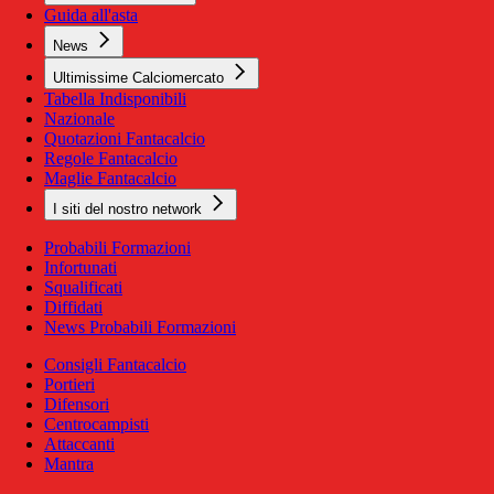
Guida all'asta
News
Ultimissime Calciomercato
Tabella Indisponibili
Nazionale
Quotazioni Fantacalcio
Regole Fantacalcio
Maglie Fantacalcio
I siti del nostro network
Probabili Formazioni
Infortunati
Squalificati
Diffidati
News Probabili Formazioni
Consigli Fantacalcio
Portieri
Difensori
Centrocampisti
Attaccanti
Mantra