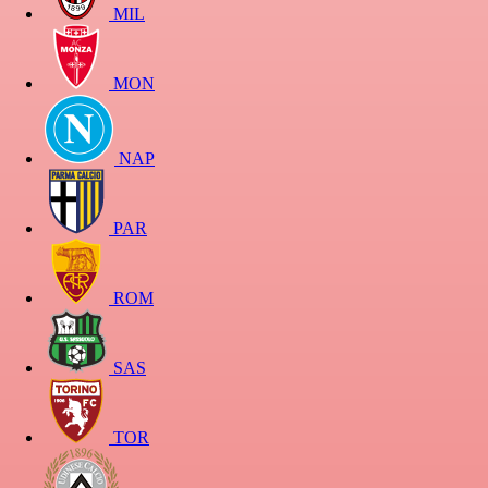
MIL
MON
NAP
PAR
ROM
SAS
TOR