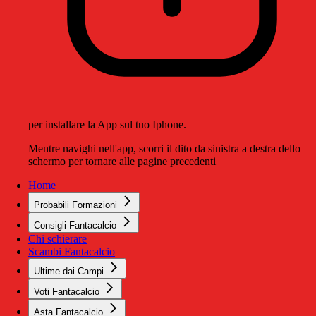
per installare la App sul tuo Iphone.
Mentre navighi nell'app, scorri il dito da sinistra a destra dello
schermo per tornare alle pagine precedenti
Home
Probabili Formazioni
Consigli Fantacalcio
Chi schierare
Scambi Fantacalcio
Ultime dai Campi
Voti Fantacalcio
Asta Fantacalcio