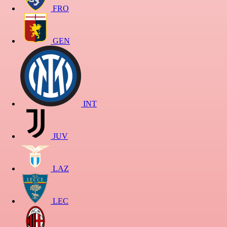
FRO
GEN
INT
JUV
LAZ
LEC