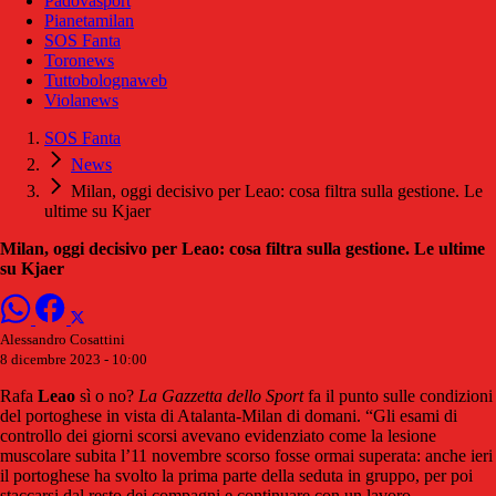
Padovasport
Pianetamilan
SOS Fanta
Toronews
Tuttobolognaweb
Violanews
SOS Fanta
News
Milan, oggi decisivo per Leao: cosa filtra sulla gestione. Le
ultime su Kjaer
Milan, oggi decisivo per Leao: cosa filtra sulla gestione. Le ultime
su Kjaer
Alessandro Cosattini
8 dicembre 2023 - 10:00
Rafa
Leao
sì o no?
La Gazzetta dello Sport
fa il punto sulle condizioni
del portoghese in vista di Atalanta-Milan di domani. “Gli esami di
controllo dei giorni scorsi avevano evidenziato come la lesione
muscolare subita l’11 novembre scorso fosse ormai superata: anche ieri
il portoghese ha svolto la prima parte della seduta in gruppo, per poi
staccarsi dal resto dei compagni e continuare con un lavoro