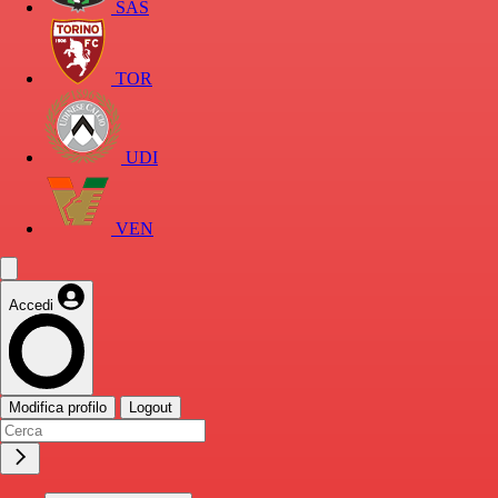
SAS
TOR
UDI
VEN
Accedi
Modifica profilo
Logout