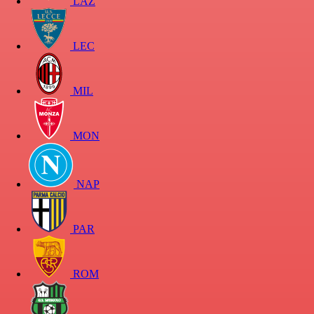
LAZ
LEC
MIL
MON
NAP
PAR
ROM