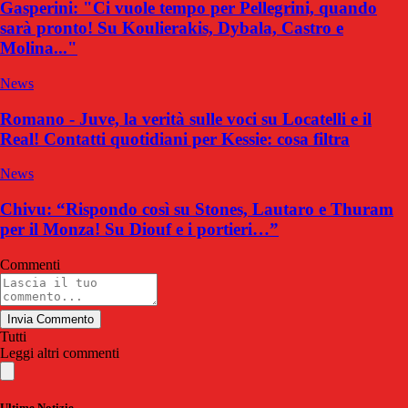
Gasperini: "Ci vuole tempo per Pellegrini, quando
sarà pronto! Su Koulierakis, Dybala, Castro e
Molina..."
News
Romano - Juve, la verità sulle voci su Locatelli e il
Real! Contatti quotidiani per Kessie: cosa filtra
News
Chivu: “Rispondo così su Stones, Lautaro e Thuram
per il Monza! Su Diouf e i portieri…”
Commenti
Invia Commento
Tutti
Leggi altri commenti
Ultime Notizie