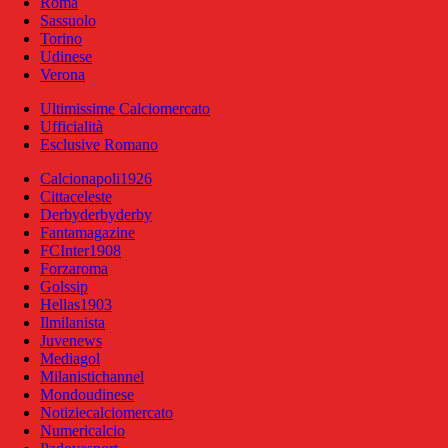
Roma
Sassuolo
Torino
Udinese
Verona
Ultimissime Calciomercato
Ufficialità
Esclusive Romano
Calcionapoli1926
Cittaceleste
Derbyderbyderby
Fantamagazine
FCInter1908
Forzaroma
Golssip
Hellas1903
Ilmilanista
Juvenews
Mediagol
Milanistichannel
Mondoudinese
Notiziecalciomercato
Numericalcio