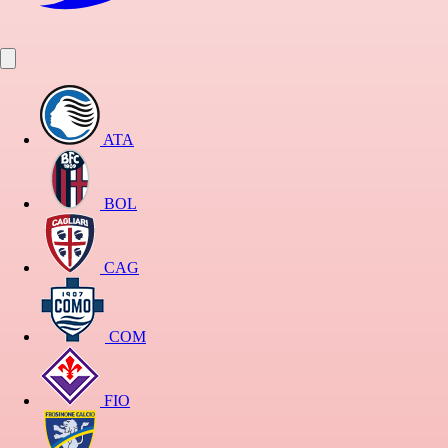
ATA
BOL
CAG
COM
FIO