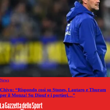
News
Chivu: “Rispondo così su Stones, Lautaro e Thuram
per il Monza! Su Diouf e i portieri…”