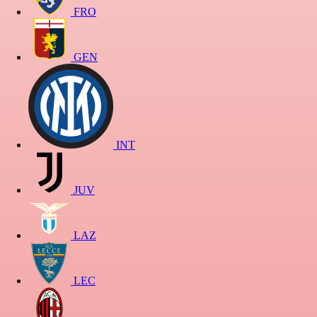
FRO
GEN
INT
JUV
LAZ
LEC