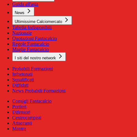
Guida all'asta
News
Ultimissime Calciomercato
Tabella Indisponibili
Nazionale
Quotazioni Fantacalcio
Regole Fantacalcio
Maglie Fantacalcio
I siti del nostro network
Probabili Formazioni
Infortunati
Squalificati
Diffidati
News Probabili Formazioni
Consigli Fantacalcio
Portieri
Difensori
Centrocampisti
Attaccanti
Mantra