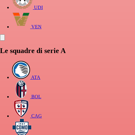
UDI
VEN
Le squadre di serie A
ATA
BOL
CAG