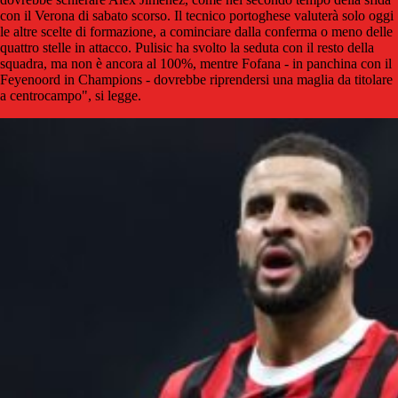
con il Verona di sabato scorso. Il tecnico portoghese valuterà solo oggi
le altre scelte di formazione, a cominciare dalla conferma o meno delle
quattro stelle in attacco. Pulisic ha svolto la seduta con il resto della
squadra, ma non è ancora al 100%, mentre Fofana - in panchina con il
Feyenoord in Champions - dovrebbe riprendersi una maglia da titolare
a centrocampo", si legge.