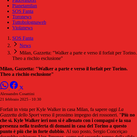
Padovasport
Pianetamilan
SOS Fanta
Toronews
Tuttobolognaweb
Violanews
SOS Fanta
News
Milan, Gazzetta: "Walker a parte e verso il forfait per Torino.
Theo a rischio esclusione"
Milan, Gazzetta: "Walker a parte e verso il forfait per Torino.
Theo a rischio esclusione"
Alessandro Cosattini
21 febbraio 2025 - 10:30
Forfait in vista per Kyle Walker in casa Milan, fa sapere oggi
La
Gazzetta dello Sport
verso il prossimo impegno dei rossoneri. "
Più no
che sì. Kyle Walker ieri non si è allenato con i compagni e la sua
presenza nella trasferta di domani in casa del Torino a questo
punto è più che in forte dubbio
. Al suo posto, Sergio Conceiçao
dovrebbe schierare Alex Jimenez, come nel secondo tempo della sfida