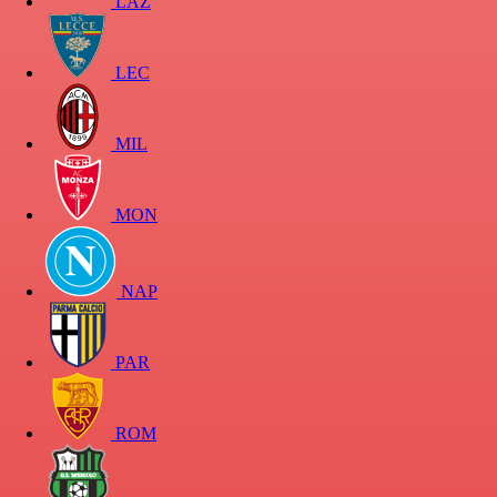
LAZ
LEC
MIL
MON
NAP
PAR
ROM