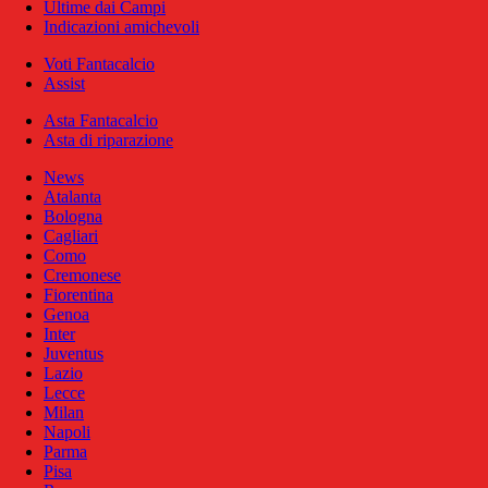
Ultime dai Campi
Indicazioni amichevoli
Voti Fantacalcio
Assist
Asta Fantacalcio
Asta di riparazione
News
Atalanta
Bologna
Cagliari
Como
Cremonese
Fiorentina
Genoa
Inter
Juventus
Lazio
Lecce
Milan
Napoli
Parma
Pisa