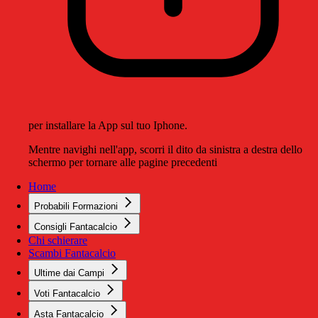
per installare la App sul tuo Iphone.
Mentre navighi nell'app, scorri il dito da sinistra a destra dello
schermo per tornare alle pagine precedenti
Home
Probabili Formazioni
Consigli Fantacalcio
Chi schierare
Scambi Fantacalcio
Ultime dai Campi
Voti Fantacalcio
Asta Fantacalcio