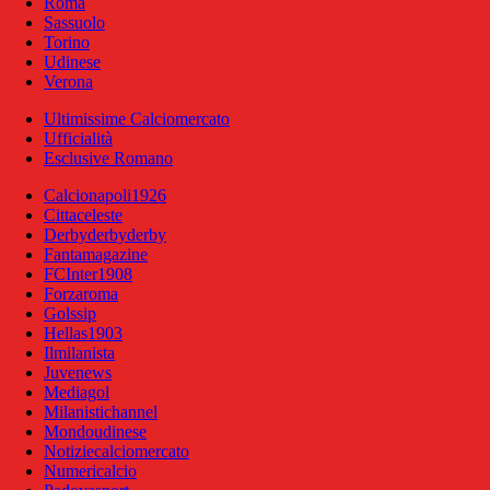
Roma
Sassuolo
Torino
Udinese
Verona
Ultimissime Calciomercato
Ufficialità
Esclusive Romano
Calcionapoli1926
Cittaceleste
Derbyderbyderby
Fantamagazine
FCInter1908
Forzaroma
Golssip
Hellas1903
Ilmilanista
Juvenews
Mediagol
Milanistichannel
Mondoudinese
Notiziecalciomercato
Numericalcio