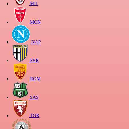
MIL
MON
NAP
PAR
ROM
SAS
TOR