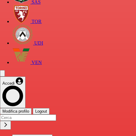
SAS
TOR
UDI
VEN
Accedi
Modifica profilo
Logout