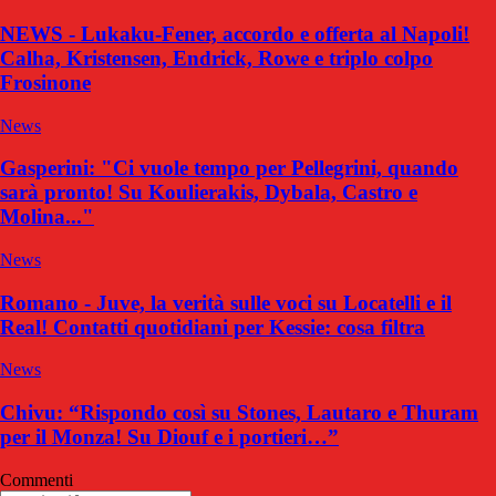
NEWS - Lukaku-Fener, accordo e offerta al Napoli!
Calha, Kristensen, Endrick, Rowe e triplo colpo
Frosinone
News
Gasperini: "Ci vuole tempo per Pellegrini, quando
sarà pronto! Su Koulierakis, Dybala, Castro e
Molina..."
News
Romano - Juve, la verità sulle voci su Locatelli e il
Real! Contatti quotidiani per Kessie: cosa filtra
News
Chivu: “Rispondo così su Stones, Lautaro e Thuram
per il Monza! Su Diouf e i portieri…”
Commenti