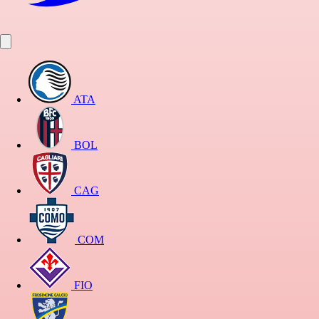
ATA
BOL
CAG
COM
FIO