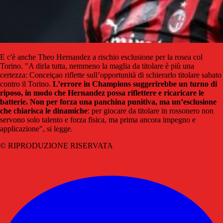
E c'è anche Theo Hernandez a rischio esclusione per la rosea col
Torino. "A dirla tutta, nemmeno la maglia da titolare è più una
certezza: Conceiçao riflette sull’opportunità di schierarlo titolare sabato
contro il Torino.
L’errore in Champions suggerirebbe un turno di
riposo, in modo che Hernandez possa riflettere e ricaricare le
batterie. Non per forza una panchina punitiva, ma un’esclusione
che chiarisca le dinamiche
: per giocare da titolare in rossonero non
servono solo talento e forza fisica, ma prima ancora impegno e
applicazione", si legge.
© RIPRODUZIONE RISERVATA