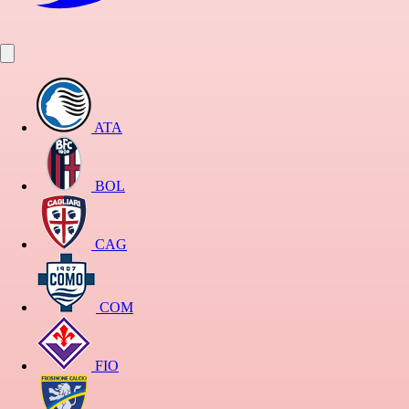
ATA
BOL
CAG
COM
FIO