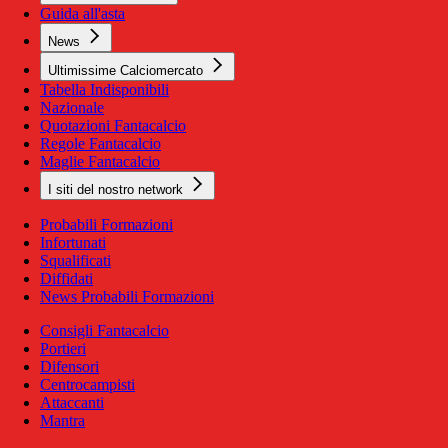
Guida all'asta
News
Ultimissime Calciomercato
Tabella Indisponibili
Nazionale
Quotazioni Fantacalcio
Regole Fantacalcio
Maglie Fantacalcio
I siti del nostro network
Probabili Formazioni
Infortunati
Squalificati
Diffidati
News Probabili Formazioni
Consigli Fantacalcio
Portieri
Difensori
Centrocampisti
Attaccanti
Mantra