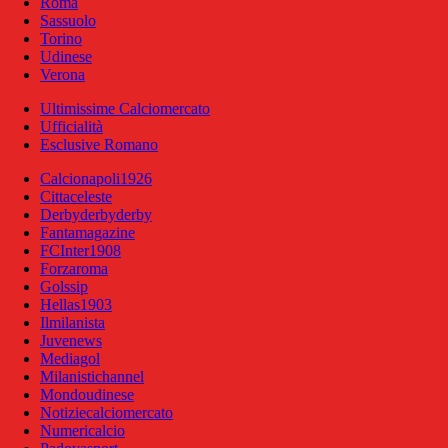
Roma
Sassuolo
Torino
Udinese
Verona
Ultimissime Calciomercato
Ufficialità
Esclusive Romano
Calcionapoli1926
Cittaceleste
Derbyderbyderby
Fantamagazine
FCInter1908
Forzaroma
Golssip
Hellas1903
Ilmilanista
Juvenews
Mediagol
Milanistichannel
Mondoudinese
Notiziecalciomercato
Numericalcio