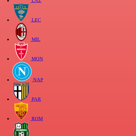
LAZ
LEC
MIL
MON
NAP
PAR
ROM