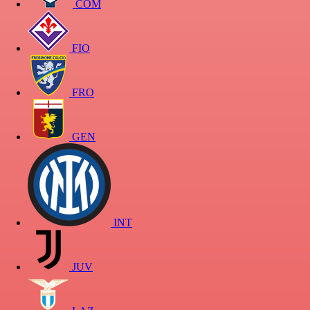
COM
FIO
FRO
GEN
INT
JUV