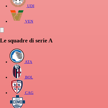
UDI
VEN
Le squadre di serie A
ATA
BOL
CAG