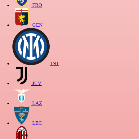
FRO
GEN
INT
JUV
LAZ
LEC