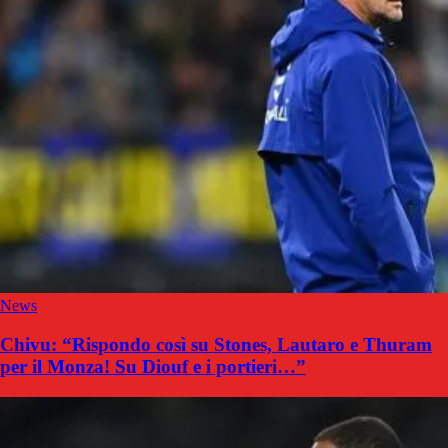
News
Chivu: “Rispondo così su Stones, Lautaro e Thuram
per il Monza! Su Diouf e i portieri…”