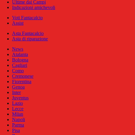
Ultime dai Campi
Indicazioni amichevoli
Voti Fantacalcio
Assist
Asta Fantacalcio
Asta di riparazione
News
Atalanta
Bologna
Cagliari
Como
Cremonese
Fiorentina
Genoa
Inter
Juventus
Lazio
Lecce
Milan
Napoli
Parma
Pisa