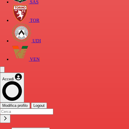
SAS
TOR
UDI
VEN
Accedi
Modifica profilo
Logout