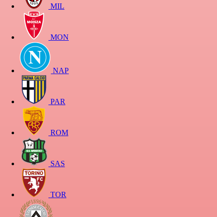
MIL
MON
NAP
PAR
ROM
SAS
TOR