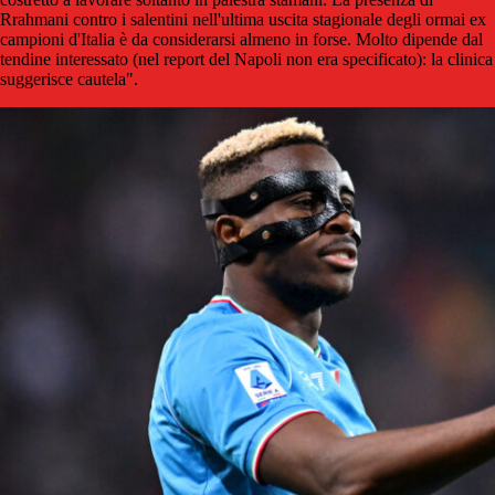
Rrahmani contro i salentini nell'ultima uscita stagionale degli ormai ex
campioni d'Italia è da considerarsi almeno in forse. Molto dipende dal
tendine interessato (nel report del Napoli non era specificato): la clinica
suggerisce cautela".