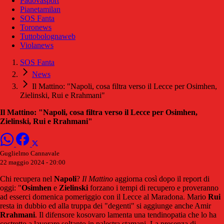
Padovasport
Pianetamilan
SOS Fanta
Toronews
Tuttobolognaweb
Violanews
SOS Fanta
News
Il Mattino: "Napoli, cosa filtra verso il Lecce per Osimhen,
Zielinski, Rui e Rrahmani"
Il Mattino: "Napoli, cosa filtra verso il Lecce per Osimhen,
Zielinski, Rui e Rrahmani"
Guglielmo Cannavale
22 maggio 2024 - 20:00
Chi recupera nel
Napoli
?
Il Mattino
aggiorna così dopo il report di
oggi: "
Osimhen
e
Zielinski
forzano i tempi di recupero e proveranno
ad esserci domenica pomeriggio con il Lecce al Maradona. Mario
Rui
resta in dubbio ed alla truppa dei "degenti" si aggiunge anche Amir
Rrahmani
. Il difensore kosovaro lamenta una tendinopatia che lo ha
costretto a lavorare soltanto in palestra stamani. La presenza di