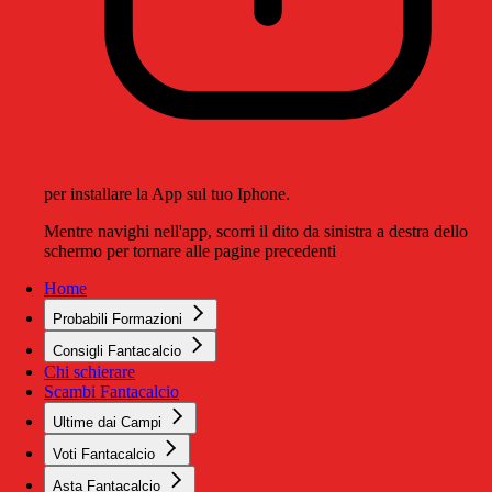
per installare la App sul tuo Iphone.
Mentre navighi nell'app, scorri il dito da sinistra a destra dello
schermo per tornare alle pagine precedenti
Home
Probabili Formazioni
Consigli Fantacalcio
Chi schierare
Scambi Fantacalcio
Ultime dai Campi
Voti Fantacalcio
Asta Fantacalcio