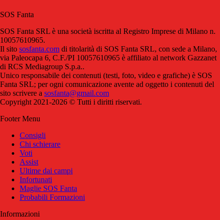
SOS Fanta
SOS Fanta SRL è una società iscritta al Registro Imprese di Milano n.
10057610965.
Il sito
sosfanta.com
di titolarità di SOS Fanta SRL, con sede a Milano,
via Paleocapa 6, C.F./PI 10057610965 è affiliato al network Gazzanet
di RCS Mediagroup S.p.a..
Unico responsabile dei contenuti (testi, foto, video e grafiche) è SOS
Fanta SRL; per ogni comunicazione avente ad oggetto i contenuti del
sito scrivere a
sosfanta@gmail.com
Copyright 2021-2026 © Tutti i diritti riservati.
Footer Menu
Consigli
Chi schierare
Voti
Assist
Ultime dai campi
Infortunati
Maglie SOS Fanta
Probabili Formazioni
Informazioni