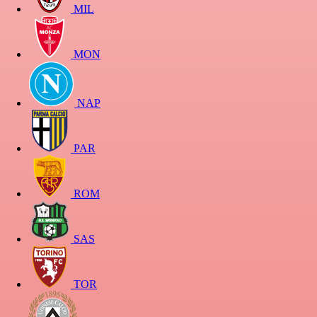
MIL
MON
NAP
PAR
ROM
SAS
TOR