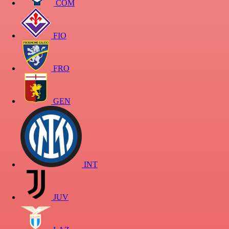
COM
FIO
FRO
GEN
INT
JUV