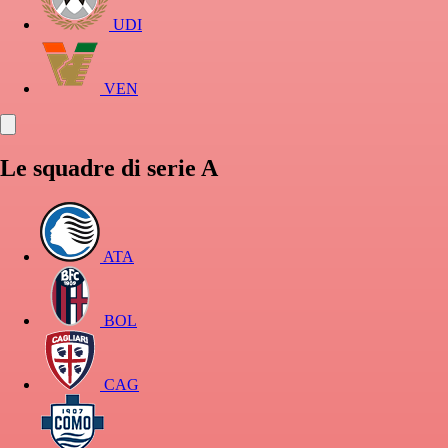
UDI
VEN
Le squadre di serie A
ATA
BOL
CAG