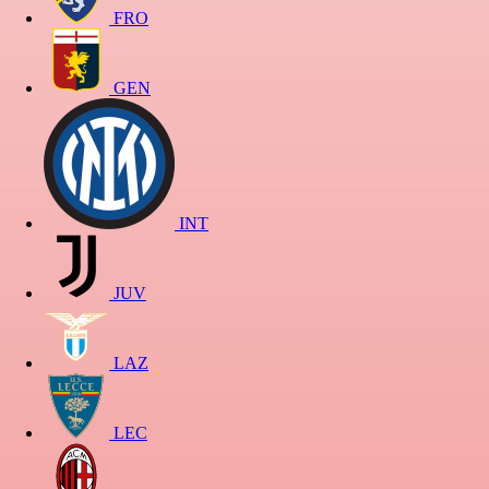
FRO
GEN
INT
JUV
LAZ
LEC