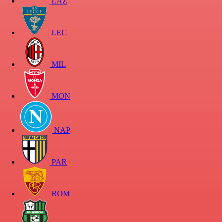
LAZ
LEC
MIL
MON
NAP
PAR
ROM