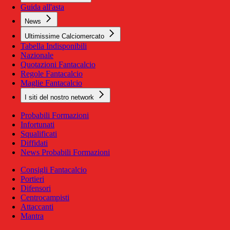
Guida all'asta
News
Ultimissime Calciomercato
Tabella Indisponibili
Nazionale
Quotazioni Fantacalcio
Regole Fantacalcio
Maglie Fantacalcio
I siti del nostro network
Probabili Formazioni
Infortunati
Squalificati
Diffidati
News Probabili Formazioni
Consigli Fantacalcio
Portieri
Difensori
Centrocampisti
Attaccanti
Mantra