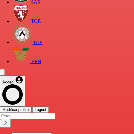
SAS
TOR
UDI
VEN
Accedi
Modifica profilo
Logout