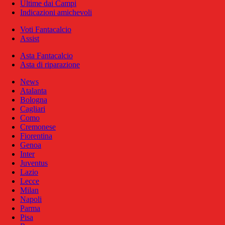
Ultime dai Campi
Indicazioni amichevoli
Voti Fantacalcio
Assist
Asta Fantacalcio
Asta di riparazione
News
Atalanta
Bologna
Cagliari
Como
Cremonese
Fiorentina
Genoa
Inter
Juventus
Lazio
Lecce
Milan
Napoli
Parma
Pisa