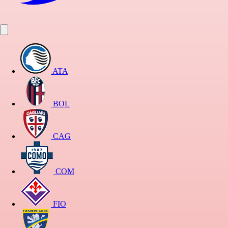
ATA
BOL
CAG
COM
FIO