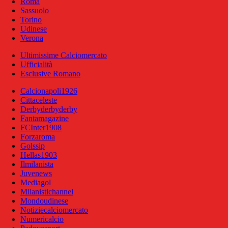
Roma
Sassuolo
Torino
Udinese
Verona
Ultimissime Calciomercato
Ufficialità
Esclusive Romano
Calcionapoli1926
Cittaceleste
Derbyderbyderby
Fantamagazine
FCInter1908
Forzaroma
Golssip
Hellas1903
Ilmilanista
Juvenews
Mediagol
Milanistichannel
Mondoudinese
Notiziecalciomercato
Numericalcio