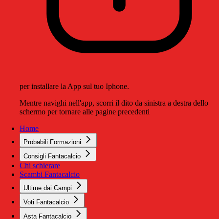
per installare la App sul tuo Iphone.
Mentre navighi nell'app, scorri il dito da sinistra a destra dello
schermo per tornare alle pagine precedenti
Home
Probabili Formazioni
Consigli Fantacalcio
Chi schierare
Scambi Fantacalcio
Ultime dai Campi
Voti Fantacalcio
Asta Fantacalcio