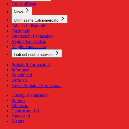
Guida all'asta
News
Ultimissime Calciomercato
Tabella Indisponibili
Nazionale
Quotazioni Fantacalcio
Regole Fantacalcio
Maglie Fantacalcio
I siti del nostro network
Probabili Formazioni
Infortunati
Squalificati
Diffidati
News Probabili Formazioni
Consigli Fantacalcio
Portieri
Difensori
Centrocampisti
Attaccanti
Mantra