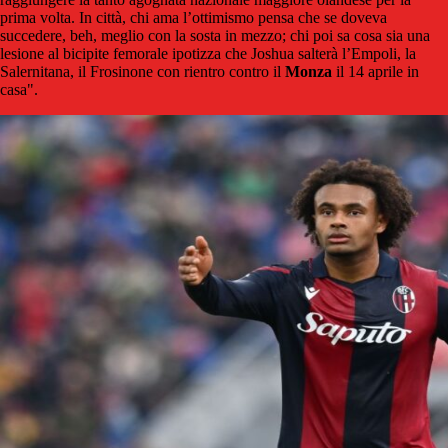
prima volta. In città, chi ama l’ottimismo pensa che se doveva
succedere, beh, meglio con la sosta in mezzo; chi poi sa cosa sia una
lesione al bicipite femorale ipotizza che Joshua salterà l’Empoli, la
Salernitana, il Frosinone con rientro contro il
Monza
il 14 aprile in
casa".