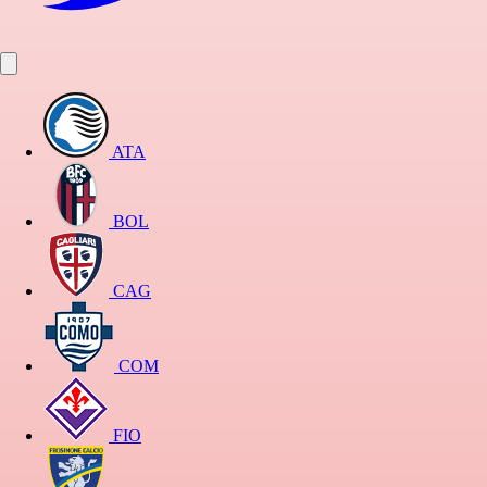
ATA
BOL
CAG
COM
FIO