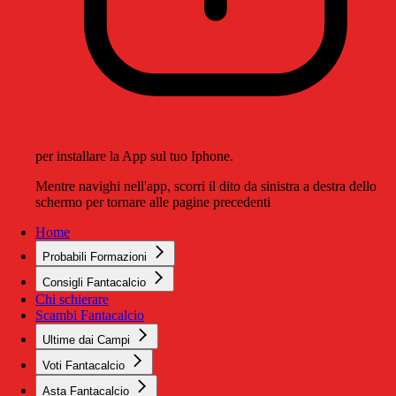
per installare la App sul tuo Iphone.
Mentre navighi nell'app, scorri il dito da sinistra a destra dello
schermo per tornare alle pagine precedenti
Home
Probabili Formazioni
Consigli Fantacalcio
Chi schierare
Scambi Fantacalcio
Ultime dai Campi
Voti Fantacalcio
Asta Fantacalcio