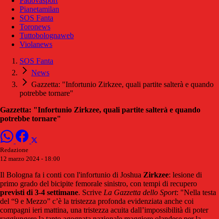
Padovasport
Pianetamilan
SOS Fanta
Toronews
Tuttobolognaweb
Violanews
SOS Fanta
News
Gazzetta: "Infortunio Zirkzee, quali partite salterà e quando
potrebbe tornare"
Gazzetta: "Infortunio Zirkzee, quali partite salterà e quando
potrebbe tornare"
Redazione
12 marzo 2024 - 18:00
Il Bologna fa i conti con l'infortunio di Joshua
Zirkzee
: lesione di
primo grado del bicipite femorale sinistro, con tempi di recupero
previsti di 3-4 settimane
. Scrive
La Gazzetta dello Sport
: "Nella testa
del “9 e Mezzo” c’è la tristezza profonda evidenziata anche coi
compagni ieri mattina, una tristezza acuita dall’impossibilità di poter
raggiungere la tanto agognata nazionale maggiore olandese per la