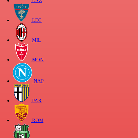
LAZ
LEC
MIL
MON
NAP
PAR
ROM