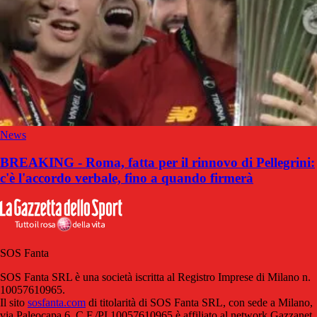
News
BREAKING - Roma, fatta per il rinnovo di Pellegrini:
c'è l'accordo verbale, fino a quando firmerà
SOS Fanta
SOS Fanta SRL è una società iscritta al Registro Imprese di Milano n.
10057610965.
Il sito
sosfanta.com
di titolarità di SOS Fanta SRL, con sede a Milano,
via Paleocapa 6, C.F./PI 10057610965 è affiliato al network Gazzanet