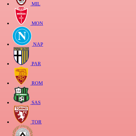
MIL
MON
NAP
PAR
ROM
SAS
TOR