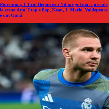
Fiorentina, 1-1 col Deportivo: Ndour-gol ma si prende
la scena Atta! I top e flop, Kean, J. Mario, Valdepenas
e out Oulai