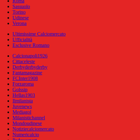
Roma
Sassuolo
Torino
Udinese
Verona
Ultimissime Calciomercato
Ufficialità
Esclusive Romano
Calcionapoli1926
Cittaceleste
Derbyderbyderby
Fantamagazine
FCInter1908
Forzaroma
Golssip
Hellas1903
Ilmilanista
Juvenews
Mediagol
Milanistichannel
Mondoudinese
Notiziecalciomercato
Numericalcio