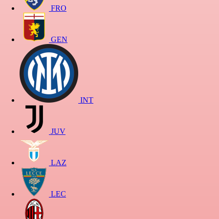
FRO
GEN
INT
JUV
LAZ
LEC