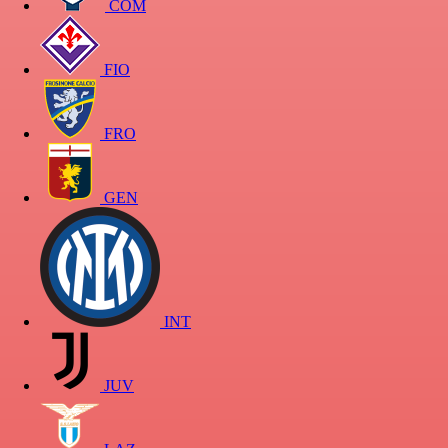
COM
FIO
FRO
GEN
INT
JUV