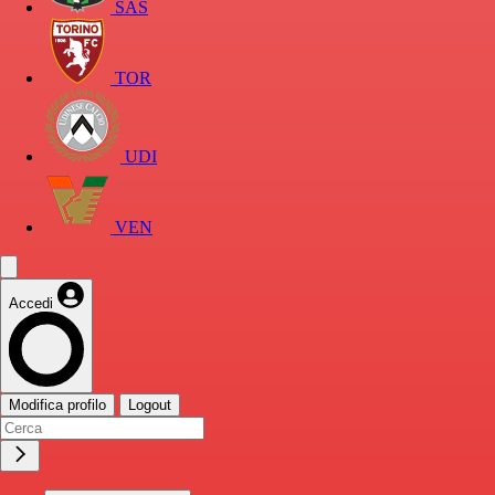
SAS
TOR
UDI
VEN
Accedi
Modifica profilo
Logout