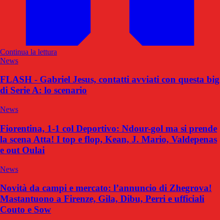
Continua la lettura
News
FLASH - Gabriel Jesus, contatti avviati con questa big
di Serie A: lo scenario
News
Fiorentina, 1-1 col Deportivo: Ndour-gol ma si prende
la scena Atta! I top e flop, Kean, J. Mario, Valdepenas
e out Oulai
News
Novità da campi e mercato: l’annuncio di Zhegrova!
Mastantuono a Firenze, Gila, Dibu, Perri e ufficiali
Couto e Sow