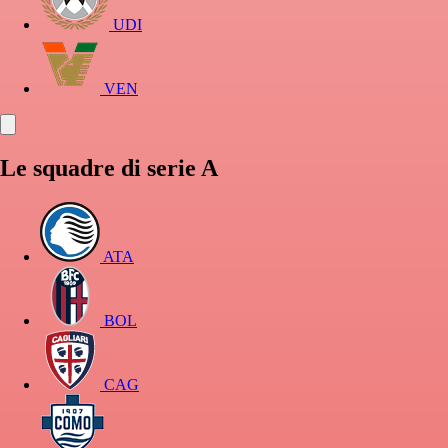
UDI
VEN
Le squadre di serie A
ATA
BOL
CAG