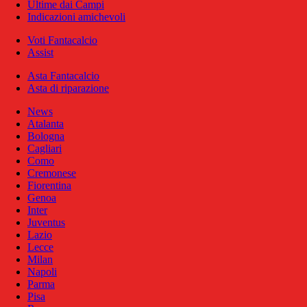
Ultime dai Campi
Indicazioni amichevoli
Voti Fantacalcio
Assist
Asta Fantacalcio
Asta di riparazione
News
Atalanta
Bologna
Cagliari
Como
Cremonese
Fiorentina
Genoa
Inter
Juventus
Lazio
Lecce
Milan
Napoli
Parma
Pisa