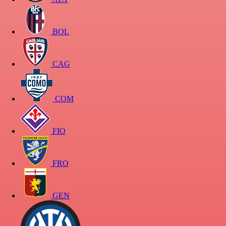
BOL
CAG
COM
FIO
FRO
GEN