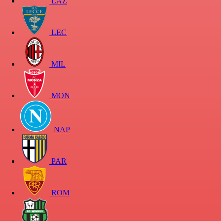
LAZ
LEC
MIL
MON
NAP
PAR
ROM