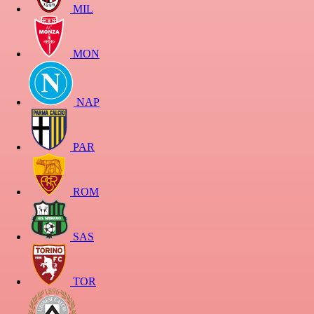
MIL
MON
NAP
PAR
ROM
SAS
TOR