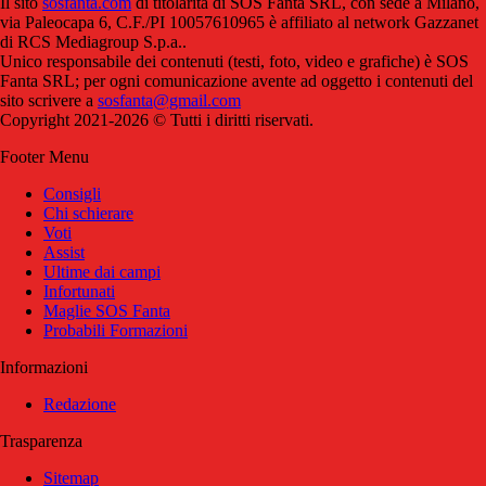
Il sito
sosfanta.com
di titolarità di SOS Fanta SRL, con sede a Milano,
via Paleocapa 6, C.F./PI 10057610965 è affiliato al network Gazzanet
di RCS Mediagroup S.p.a..
Unico responsabile dei contenuti (testi, foto, video e grafiche) è SOS
Fanta SRL; per ogni comunicazione avente ad oggetto i contenuti del
sito scrivere a
sosfanta@gmail.com
Copyright 2021-2026 © Tutti i diritti riservati.
Footer Menu
Consigli
Chi schierare
Voti
Assist
Ultime dai campi
Infortunati
Maglie SOS Fanta
Probabili Formazioni
Informazioni
Redazione
Trasparenza
Sitemap