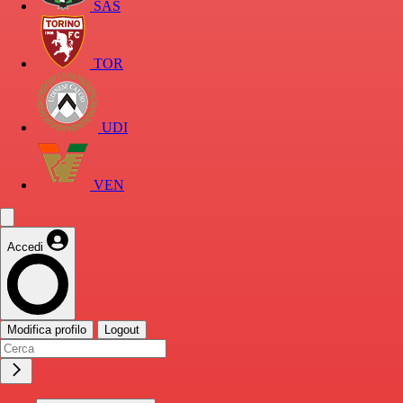
SAS
TOR
UDI
VEN
Accedi
Modifica profilo
Logout