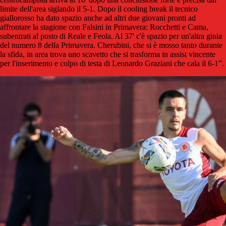
limite dell'area siglando il 5-1. Dopo il cooling break il tecnico
giallorosso ha dato spazio anche ad altri due giovani pronti ad
affrontare la stagione con Falsini in Primavera: Rocchetti e Cama,
subentrati al posto di Reale e Feola. Al 37' c'è spazio per un'altra gioia
del numero 8 della Primavera. Cherubini, che si è mosso tanto durante
la sfida, in area trova uno scavetto che si trasforma in assist vincente
per l'inserimento e colpo di testa di Leonardo Graziani che cala il 6-1”.