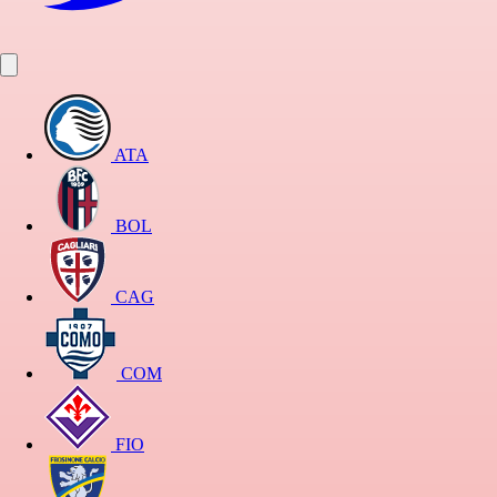
ATA
BOL
CAG
COM
FIO