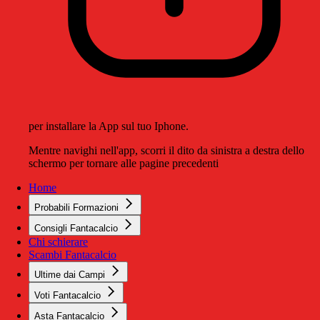
per installare la App sul tuo Iphone.
Mentre navighi nell'app, scorri il dito da sinistra a destra dello
schermo per tornare alle pagine precedenti
Home
Probabili Formazioni
Consigli Fantacalcio
Chi schierare
Scambi Fantacalcio
Ultime dai Campi
Voti Fantacalcio
Asta Fantacalcio