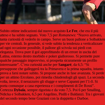
Subito ottime indicazioni dal nuovo acquisto
Le Fee
, che era il più
atteso e ha subito segnato. Voto 7,5 per
Romanews
: “Nuovo arrivato,
tanta curiosità di vederlo in campo. Serve un buon pallone a Solbakken
per vie centrali. In generale, si vede subito la tendenza a verticalizzare
ad ogni occasione possibile, il pallone gli scivola sui piedi con
eleganza. Trova pure il gol approfittando di un errore in uscita del
Latina, esterno destro morbido e poker giallorosso. Si permette pure
qualche passaggio improvviso, si prospetta sicuramente un profilo
interessante”. C’era curiosità anche per
Sangaré
, da 6,5: “Si
presuppone che galleggerà tra la Primavera e la prima squadra, intanto
prova a farsi notare subito. Si propone anche in fase avanzata. Si perde
per un attimo Ercolano, poi rimedia chiudendogli gli spazi. La seconda
volta, invece, il nerazzurro gli sfugge e serve Capanni per l’1-0. Si
porta comunque a casa esperienza e i complimenti di De Rossi”.
Certezza
Dybala
, sempre rigorista e da voto 7,5. Poi 6 per Smalling,
Ndicka e Solbakken, 6,5 per Angelino, Pisilli e Baldanzi. Tra i giovani
del secondo tempo bene Graziani con la doppietta e Darboe.