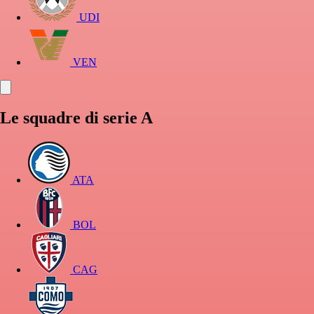
UDI
VEN
Le squadre di serie A
ATA
BOL
CAG