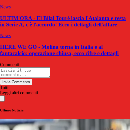
News
ULTIM'ORA - El Bilal Touré lascia l'Atalanta e resta
in Serie A, c'è l'accordo! Ecco i dettagli dell'affare
News
HERE WE GO - Molina torna in Italia e al
fantacalcio: operazione chiusa, ecco cifre e dettagli
Commenti
Invia Commento
Tutti
Leggi altri commenti
Ultime Notizie