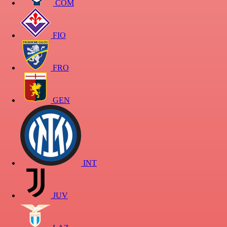
COM
FIO
FRO
GEN
INT
JUV