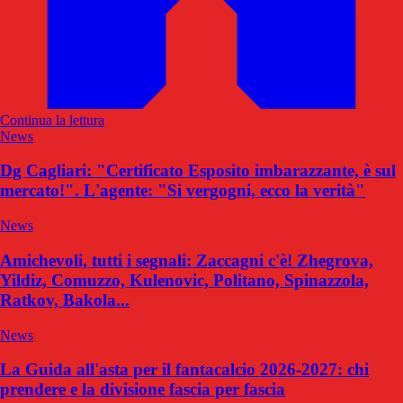
Continua la lettura
News
Dg Cagliari: "Certificato Esposito imbarazzante, è sul
mercato!". L'agente: "Si vergogni, ecco la verità"
News
Amichevoli, tutti i segnali: Zaccagni c'è! Zhegrova,
Yildiz, Comuzzo, Kulenovic, Politano, Spinazzola,
Ratkov, Bakola...
News
La Guida all'asta per il fantacalcio 2026-2027: chi
prendere e la divisione fascia per fascia