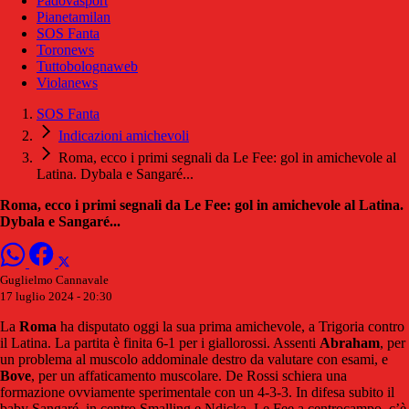
Padovasport
Pianetamilan
SOS Fanta
Toronews
Tuttobolognaweb
Violanews
SOS Fanta
Indicazioni amichevoli
Roma, ecco i primi segnali da Le Fee: gol in amichevole al
Latina. Dybala e Sangaré...
Roma, ecco i primi segnali da Le Fee: gol in amichevole al Latina.
Dybala e Sangaré...
Guglielmo Cannavale
17 luglio 2024 - 20:30
La
Roma
ha disputato oggi la sua prima amichevole, a Trigoria contro
il Latina. La partita è finita 6-1 per i giallorossi. Assenti
Abraham
, per
un problema al muscolo addominale destro da valutare con esami, e
Bove
, per un affaticamento muscolare. De Rossi schiera una
formazione ovviamente sperimentale con un 4-3-3. In difesa subito il
baby Sangaré, in centro Smalling e Ndicka. Le Fee a centrocampo, c’è