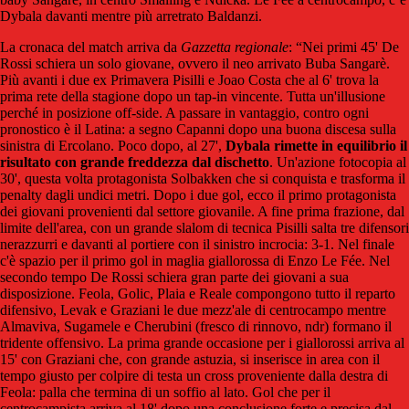
Dybala davanti mentre più arretrato Baldanzi.
La cronaca del match arriva da
Gazzetta regionale
: “Nei primi 45' De
Rossi schiera un solo giovane, ovvero il neo arrivato Buba Sangarè.
Più avanti i due ex Primavera Pisilli e Joao Costa che al 6' trova la
prima rete della stagione dopo un tap-in vincente. Tutta un'illusione
perché in posizione off-side. A passare in vantaggio, contro ogni
pronostico è il Latina: a segno Capanni dopo una buona discesa sulla
sinistra di Ercolano. Poco dopo, al 27',
Dybala rimette in equilibrio il
risultato con grande freddezza dal dischetto
. Un'azione fotocopia al
30', questa volta protagonista Solbakken che si conquista e trasforma il
penalty dagli undici metri. Dopo i due gol, ecco il primo protagonista
dei giovani provenienti dal settore giovanile. A fine prima frazione, dal
limite dell'area, con un grande slalom di tecnica Pisilli salta tre difensori
nerazzurri e davanti al portiere con il sinistro incrocia: 3-1. Nel finale
c'è spazio per il primo gol in maglia giallorossa di Enzo Le Fée. Nel
secondo tempo De Rossi schiera gran parte dei giovani a sua
disposizione. Feola, Golic, Plaia e Reale compongono tutto il reparto
difensivo, Levak e Graziani le due mezz'ale di centrocampo mentre
Almaviva, Sugamele e Cherubini (fresco di rinnovo, ndr) formano il
tridente offensivo. La prima grande occasione per i giallorossi arriva al
15' con Graziani che, con grande astuzia, si inserisce in area con il
tempo giusto per colpire di testa un cross proveniente dalla destra di
Feola: palla che termina di un soffio al lato. Gol che per il
centrocampista arriva al 18' dopo una conclusione forte e precisa dal