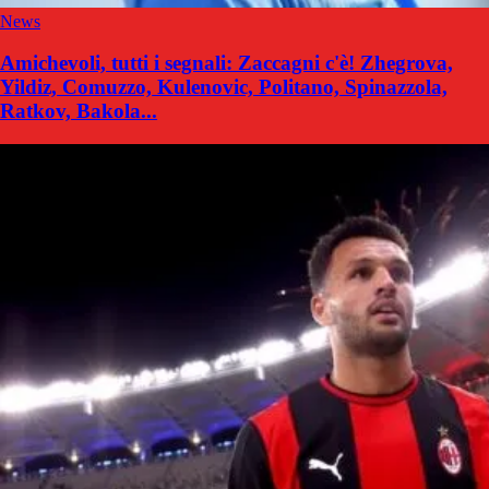
News
Amichevoli, tutti i segnali: Zaccagni c'è! Zhegrova,
Yildiz, Comuzzo, Kulenovic, Politano, Spinazzola,
Ratkov, Bakola...