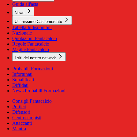
Guida all'asta
News
Ultimissime Calciomercato
Tabella Indisponibili
Nazionale
Quotazioni Fantacalcio
Regole Fantacalcio
Maglie Fantacalcio
I siti del nostro network
Probabili Formazioni
Infortunati
Squalificati
Diffidati
News Probabili Formazioni
Consigli Fantacalcio
Portieri
Difensori
Centrocampisti
Attaccanti
Mantra