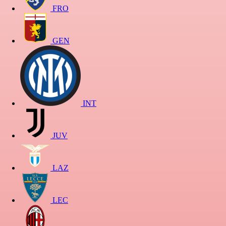
FRO
GEN
INT
JUV
LAZ
LEC