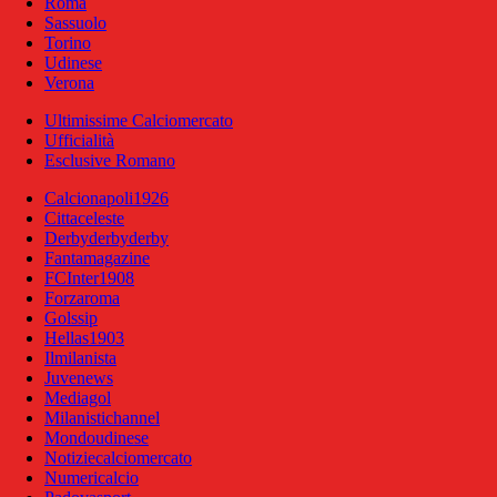
Roma
Sassuolo
Torino
Udinese
Verona
Ultimissime Calciomercato
Ufficialità
Esclusive Romano
Calcionapoli1926
Cittaceleste
Derbyderbyderby
Fantamagazine
FCInter1908
Forzaroma
Golssip
Hellas1903
Ilmilanista
Juvenews
Mediagol
Milanistichannel
Mondoudinese
Notiziecalciomercato
Numericalcio