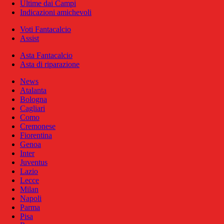
Ultime dai Campi
Indicazioni amichevoli
Voti Fantacalcio
Assist
Asta Fantacalcio
Asta di riparazione
News
Atalanta
Bologna
Cagliari
Como
Cremonese
Fiorentina
Genoa
Inter
Juventus
Lazio
Lecce
Milan
Napoli
Parma
Pisa