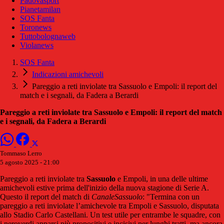
Padovasport
Pianetamilan
SOS Fanta
Toronews
Tuttobolognaweb
Violanews
SOS Fanta
Indicazioni amichevoli
Pareggio a reti inviolate tra Sassuolo e Empoli: il report del
match e i segnali, da Fadera a Berardi
Pareggio a reti inviolate tra Sassuolo e Empoli: il report del match
e i segnali, da Fadera a Berardi
Tommaso Lerro
5 agosto 2025 - 21:00
Pareggio a reti inviolate tra
Sassuolo
e Empoli, in una delle ultime
amichevoli estive prima dell'inizio della nuova stagione di Serie A.
Questo il report del match di
CanaleSassuolo
: "Termina con un
pareggio a reti inviolate l’amichevole tra Empoli e Sassuolo, disputata
allo Stadio Carlo Castellani. Un test utile per entrambe le squadre, con
i neroverdi apparsi più propositivi e incisivi per lunghi tratti, ma ancora