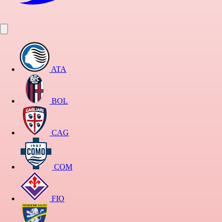
ATA
BOL
CAG
COM
FIO