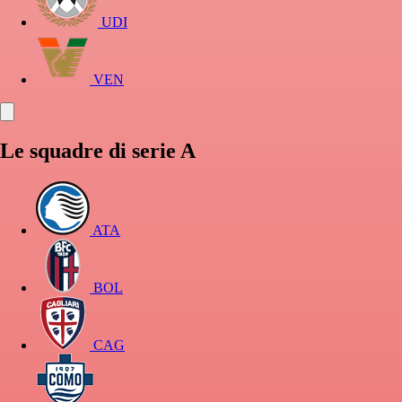
UDI
VEN
Le squadre di serie A
ATA
BOL
CAG