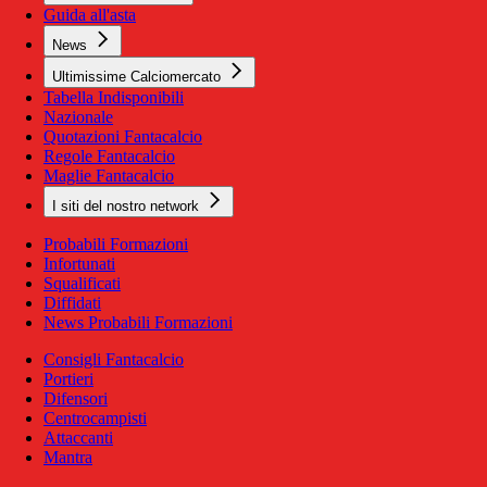
Guida all'asta
News
Ultimissime Calciomercato
Tabella Indisponibili
Nazionale
Quotazioni Fantacalcio
Regole Fantacalcio
Maglie Fantacalcio
I siti del nostro network
Probabili Formazioni
Infortunati
Squalificati
Diffidati
News Probabili Formazioni
Consigli Fantacalcio
Portieri
Difensori
Centrocampisti
Attaccanti
Mantra