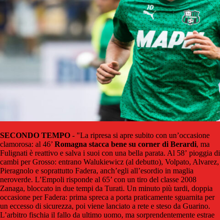
SECONDO TEMPO
- "La ripresa si apre subito con un’occasione
clamorosa: al 46’
Romagna stacca bene su corner di Berardi
, ma
Fulignati è reattivo e salva i suoi con una bella parata. Al 58’ pioggia di
cambi per Grosso: entrano Walukiewicz (al debutto), Volpato, Alvarez,
Pieragnolo e soprattutto Fadera, anch’egli all’esordio in maglia
neroverde. L’Empoli risponde al 65’ con un tiro del classe 2008
Zanaga, bloccato in due tempi da Turati. Un minuto più tardi, doppia
occasione per Fadera: prima spreca a porta praticamente sguarnita per
un eccesso di sicurezza, poi viene lanciato a rete e steso da Guarino.
L’arbitro fischia il fallo da ultimo uomo, ma sorprendentemente estrae