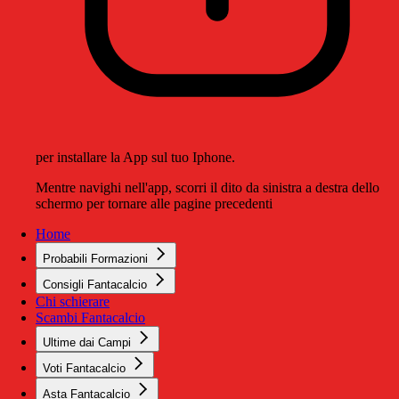
per installare la App sul tuo Iphone.
Mentre navighi nell'app, scorri il dito da sinistra a destra dello
schermo per tornare alle pagine precedenti
Home
Probabili Formazioni
Consigli Fantacalcio
Chi schierare
Scambi Fantacalcio
Ultime dai Campi
Voti Fantacalcio
Asta Fantacalcio