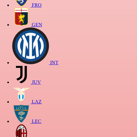
FRO
GEN
INT
JUV
LAZ
LEC