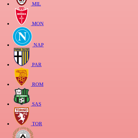
MIL
MON
NAP
PAR
ROM
SAS
TOR