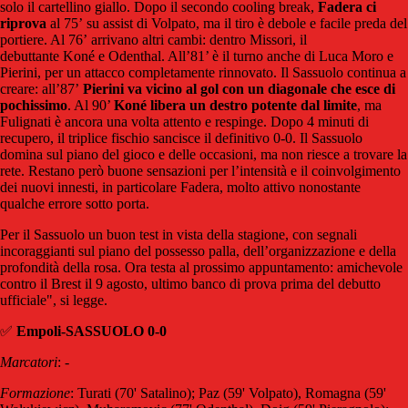
solo il cartellino giallo. Dopo il secondo cooling break,
Fadera ci
riprova
al 75’ su assist di Volpato, ma il tiro è debole e facile preda del
portiere. Al 76’ arrivano altri cambi: dentro Missori, il
debuttante Koné e Odenthal. All’81’ è il turno anche di Luca Moro e
Pierini, per un attacco completamente rinnovato. Il Sassuolo continua a
creare: all’87’
Pierini va vicino al gol con un diagonale che esce di
pochissimo
. Al 90’
Koné libera un destro potente dal limite
, ma
Fulignati è ancora una volta attento e respinge. Dopo 4 minuti di
recupero, il triplice fischio sancisce il definitivo 0-0. Il Sassuolo
domina sul piano del gioco e delle occasioni, ma non riesce a trovare la
rete. Restano però buone sensazioni per l’intensità e il coinvolgimento
dei nuovi innesti, in particolare Fadera, molto attivo nonostante
qualche errore sotto porta.
Per il Sassuolo un buon test in vista della stagione, con segnali
incoraggianti sul piano del possesso palla, dell’organizzazione e della
profondità della rosa. Ora testa al prossimo appuntamento: amichevole
contro il Brest il 9 agosto, ultimo banco di prova prima del debutto
ufficiale", si legge.
✅
Empoli-SASSUOLO 0-0
Marcatori
: -
Formazione
: Turati (70' Satalino); Paz (59' Volpato), Romagna (59'