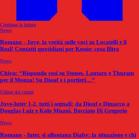
Continua la lettura
News
Romano - Juve, la verità sulle voci su Locatelli e il
Real! Contatti quotidiani per Kessie: cosa filtra
News
Chivu: “Rispondo così su Stones, Lautaro e Thuram
per il Monza! Su Diouf e i portieri…”
Ultime dai campi
Juve-Inter 1-2, tutti i segnali: da Diouf e Dimarco a
Douglas Luiz e Kolo Muani. Bocciato Di Gregorio
News
Romano - Inter, si allontana Diaby: la situazione e chi