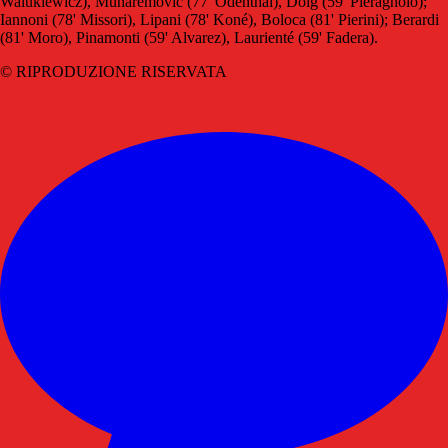
Walukiewicz), Muharemovic (77' Odenthal), Doig (59' Pieragnolo);
Iannoni (78' Missori), Lipani (78' Koné), Boloca (81' Pierini); Berardi
(81' Moro), Pinamonti (59' Alvarez), Laurienté (59' Fadera).
© RIPRODUZIONE RISERVATA