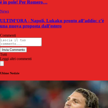
è in pole! Per Romero…
News
ULTIM’ORA - Napoli, Lukaku pronto all’addio: c’è
una nuova proposta dall’estero
Commenti
Invia Commento
Tutti
Leggi altri commenti
Ultime Notizie