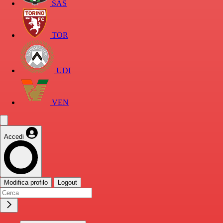
SAS
TOR
UDI
VEN
Accedi
Modifica profilo
Logout