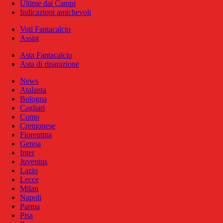
Ultime dai Campi
Indicazioni amichevoli
Voti Fantacalcio
Assist
Asta Fantacalcio
Asta di riparazione
News
Atalanta
Bologna
Cagliari
Como
Cremonese
Fiorentina
Genoa
Inter
Juventus
Lazio
Lecce
Milan
Napoli
Parma
Pisa