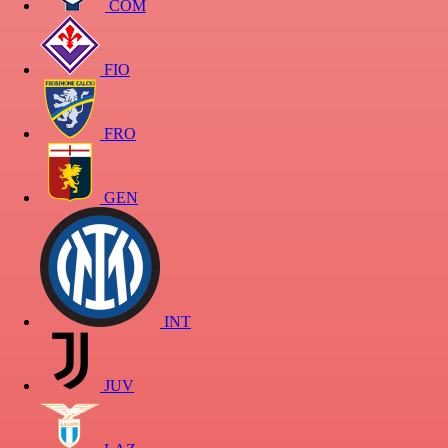
COM
FIO
FRO
GEN
INT
JUV