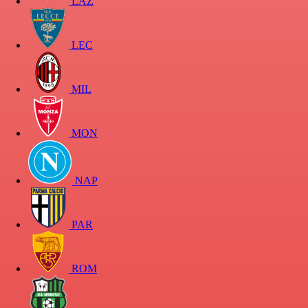
LAZ
LEC
MIL
MON
NAP
PAR
ROM