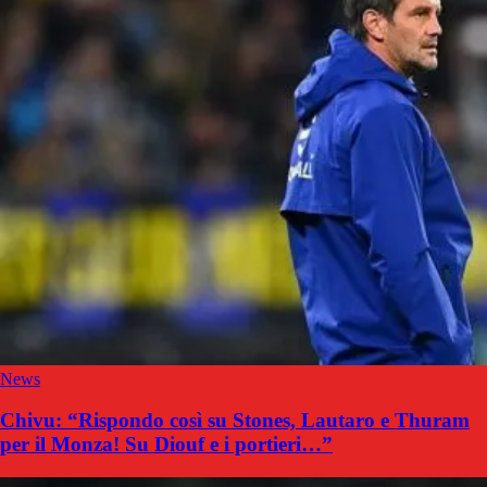
News
Chivu: “Rispondo così su Stones, Lautaro e Thuram
per il Monza! Su Diouf e i portieri…”