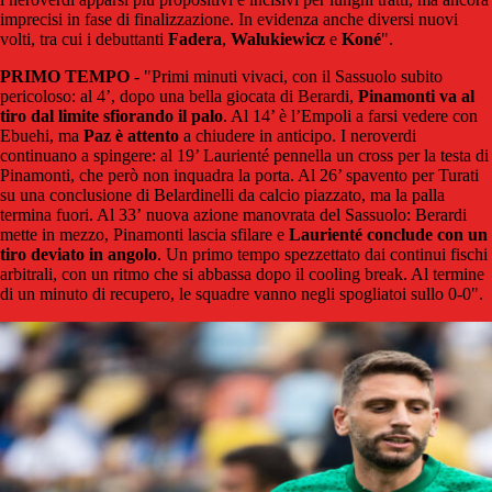
imprecisi in fase di finalizzazione. In evidenza anche diversi nuovi
volti, tra cui i debuttanti
Fadera
,
Walukiewicz
e
Koné
".
PRIMO TEMPO
- "Primi minuti vivaci, con il Sassuolo subito
pericoloso: al 4’, dopo una bella giocata di Berardi,
Pinamonti va al
tiro dal limite sfiorando il palo
. Al 14’ è l’Empoli a farsi vedere con
Ebuehi, ma
Paz è attento
a chiudere in anticipo. I neroverdi
continuano a spingere: al 19’ Laurienté pennella un cross per la testa di
Pinamonti, che però non inquadra la porta. Al 26’ spavento per Turati
su una conclusione di Belardinelli da calcio piazzato, ma la palla
termina fuori. Al 33’ nuova azione manovrata del Sassuolo: Berardi
mette in mezzo, Pinamonti lascia sfilare e
Laurienté conclude con un
tiro deviato in angolo
. Un primo tempo spezzettato dai continui fischi
arbitrali, con un ritmo che si abbassa dopo il cooling break. Al termine
di un minuto di recupero, le squadre vanno negli spogliatoi sullo 0-0".