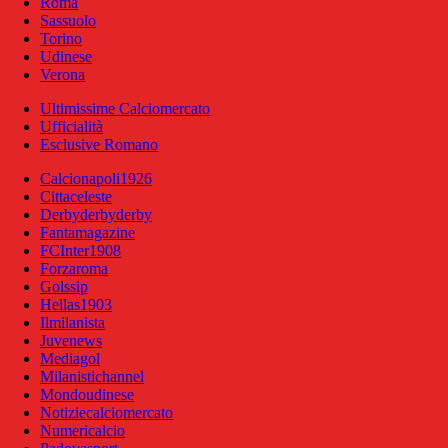
Roma
Sassuolo
Torino
Udinese
Verona
Ultimissime Calciomercato
Ufficialità
Esclusive Romano
Calcionapoli1926
Cittaceleste
Derbyderbyderby
Fantamagazine
FCInter1908
Forzaroma
Golssip
Hellas1903
Ilmilanista
Juvenews
Mediagol
Milanistichannel
Mondoudinese
Notiziecalciomercato
Numericalcio