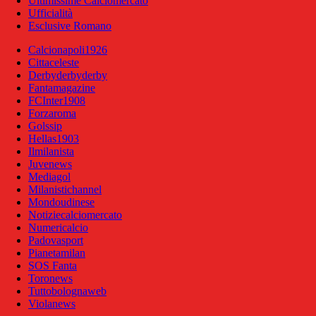
Ultimissime Calciomercato
Ufficialità
Esclusive Romano
Calcionapoli1926
Cittaceleste
Derbyderbyderby
Fantamagazine
FCInter1908
Forzaroma
Golssip
Hellas1903
Ilmilanista
Juvenews
Mediagol
Milanistichannel
Mondoudinese
Notiziecalciomercato
Numericalcio
Padovasport
Pianetamilan
SOS Fanta
Toronews
Tuttobolognaweb
Violanews