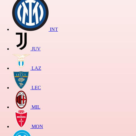
INT
JUV
LAZ
LEC
MIL
MON