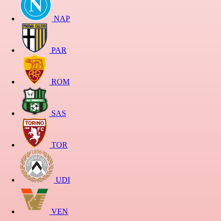
NAP
PAR
ROM
SAS
TOR
UDI
VEN