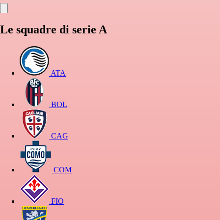
Le squadre di serie A
ATA
BOL
CAG
COM
FIO