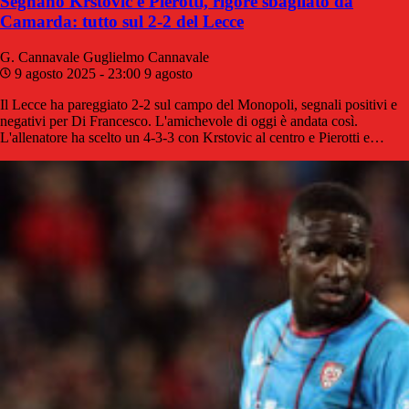
Segnano Krstovic e Pierotti, rigore sbagliato da
Camarda: tutto sul 2-2 del Lecce
G. Cannavale
Guglielmo Cannavale
9 agosto 2025 - 23:00
9 agosto
Il Lecce ha pareggiato 2-2 sul campo del Monopoli, segnali positivi e
negativi per Di Francesco. L'amichevole di oggi è andata così.
L'allenatore ha scelto un 4-3-3 con Krstovic al centro e Pierotti e…