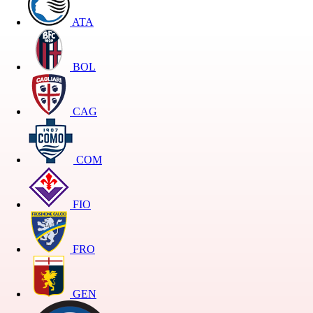
ATA
BOL
CAG
COM
FIO
FRO
GEN