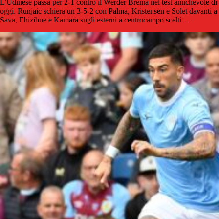
L'Udinese passa per 2-1 contro il Werder Brema nel test amichevole di
oggi. Runjaic schiera un 3-5-2 con Palma, Kristensen e Solet davanti a
Sava, Ehizibue e Kamara sugli esterni a centrocampo scelti…