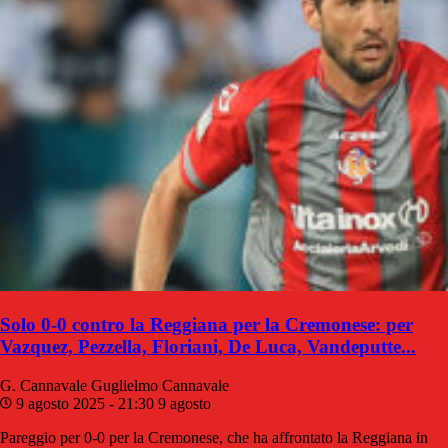
Solo 0-0 contro la Reggiana per la Cremonese: per
Vazquez, Pezzella, Floriani, De Luca, Vandeputte...
G. Cannavale
Guglielmo Cannavale
9 agosto 2025 - 21:30
9 agosto
Pareggio per 0-0 per la Cremonese, che ha affrontato la Reggiana in