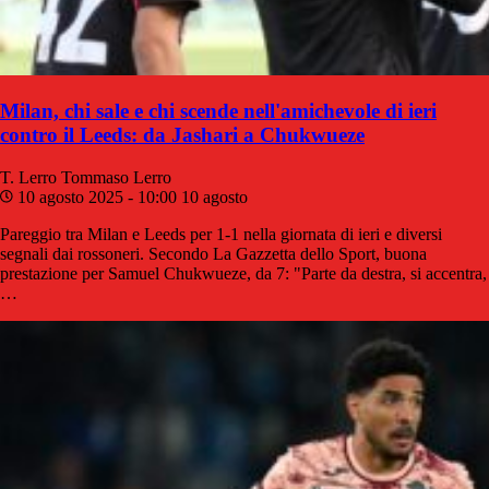
Milan, chi sale e chi scende nell'amichevole di ieri
contro il Leeds: da Jashari a Chukwueze
T. Lerro
Tommaso Lerro
10 agosto 2025 - 10:00
10 agosto
Pareggio tra Milan e Leeds per 1-1 nella giornata di ieri e diversi
segnali dai rossoneri. Secondo La Gazzetta dello Sport, buona
prestazione per Samuel Chukwueze, da 7: "Parte da destra, si accentra,
…