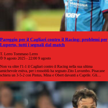
Pareggio per il Cagliari contro il Racing: problemi per
Luperto, tutti i segnali dal match
T. Lerro
Tommaso Lerro
9 agosto 2025 - 22:00
9 agosto
Non va oltre l'1-1 il Cagliari contro il Racing nella sua ultima
amichevole estiva, per i rossoblù ha segnato Zito Luvumbo. Pisacane
schiera un 3-5-2 con Pintus, Mina e Obert davanti a Caprile. Gli…