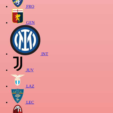
FRO
GEN
INT
JUV
LAZ
LEC