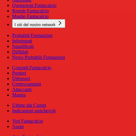
Quotazioni Fantacalcio
Regole Fantacalcio
Maglie Fantacalcio
I siti del nostro network
Probabili Formazioni
Infortunati
Squalificati
Diffidati
News Probabili Formazioni
Consigli Fantacalcio
Portieri
Difensori
Centrocampisti
Attaccanti
Mantra
Ultime dai Campi
Indicazioni amichevoli
Voti Fantacalcio
Assist