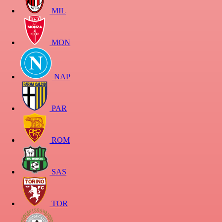
MIL
MON
NAP
PAR
ROM
SAS
TOR