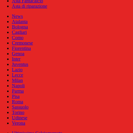
Asta Fantacalcio
Asta di riparazione
News
Atalanta
Bologna
Cagliari
Como
Cremonese
Fiorentina
Genoa
Inter
Juventus
Lazio
Lecce
Milan
Napoli
Parma
Pisa
Roma
Sassuolo
Torino
Udinese
Verona