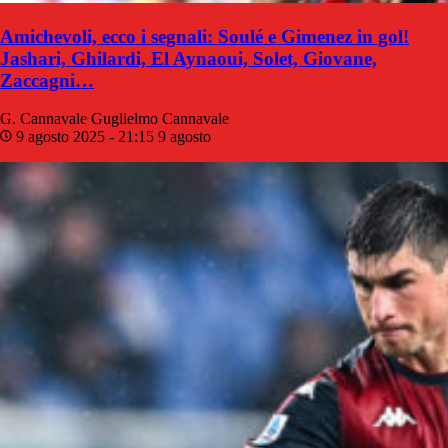
Amichevoli, ecco i segnali: Soulé e Gimenez in gol!
Jashari, Ghilardi, El Aynaoui, Solet, Giovane,
Zaccagni…
G. Cannavale
Guglielmo Cannavale
9 agosto 2025 - 21:15
9 agosto