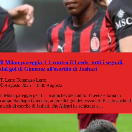
Il Milan pareggia 1-1 contro il Leeds: tutti i segnali,
dal gol di Gimenez all'esordio di Jashari
T. Lerro
Tommaso Lerro
9 agosto 2025 - 18:30
9 agosto
Il Milan pareggia per 1-1 in amichevole contro il Leeds e torna in
campo Santiago Gimenez, autore del gol dei rossoneri. È stato anche il
match di esordio di Jashari, che Allegri ha schierato a…