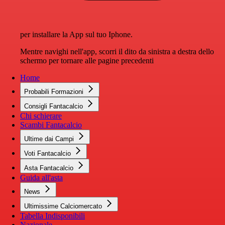
per installare la App sul tuo Iphone.
Mentre navighi nell'app, scorri il dito da sinistra a destra dello
schermo per tornare alle pagine precedenti
Home
Probabili Formazioni
Consigli Fantacalcio
Chi schierare
Scambi Fantacalcio
Ultime dai Campi
Voti Fantacalcio
Asta Fantacalcio
Guida all'asta
News
Ultimissime Calciomercato
Tabella Indisponibili
Nazionale