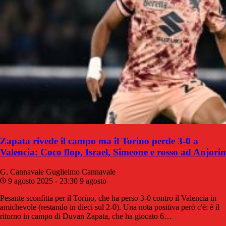
Zapata rivede il campo ma il Torino perde 3-0 a
Valencia: Coco flop, Israel, Simeone e rosso ad Anjorin
G. Cannavale
Guglielmo Cannavale
9 agosto 2025 - 23:30
9 agosto
Pesante sconfitta per il Torino, che ha perso 3-0 contro il Valencia in
amichevole (restando in dieci sul 2-0). Una nota positiva però c'è: è il
ritorno in campo di Duvan Zapata, che ha giocato 6…