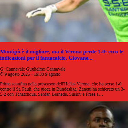
Montipò è il migliore, ma il Verona perde 1-0: ecco le
indicazioni per il fantacalcio. Giovane...
G. Cannavale
Guglielmo Cannavale
9 agosto 2025 - 19:30
9 agosto
Prima sconfitta nella preseason dell'Hellas Verona, che ha perso 1-0
contro il St. Pauli, che gioca in Bundesliga. Zanetti ha schierato un 3-
5-2 con Tchatchoua, Serdar, Bernede, Suslov e Frese a…