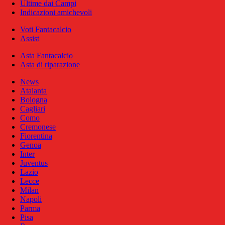
Ultime dai Campi
Indicazioni amichevoli
Voti Fantacalcio
Assist
Asta Fantacalcio
Asta di riparazione
News
Atalanta
Bologna
Cagliari
Como
Cremonese
Fiorentina
Genoa
Inter
Juventus
Lazio
Lecce
Milan
Napoli
Parma
Pisa