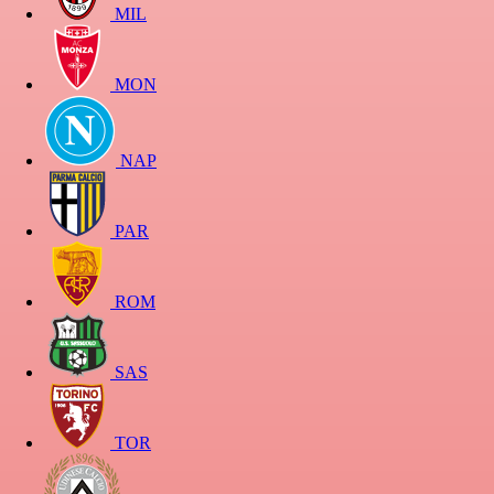
MIL
MON
NAP
PAR
ROM
SAS
TOR