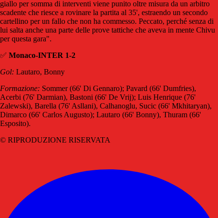
giallo per somma di interventi viene punito oltre misura da un arbitro
scadente che riesce a rovinare la partita al 35', estraendo un secondo
cartellino per un fallo che non ha commesso. Peccato, perché senza di
lui salta anche una parte delle prove tattiche che aveva in mente Chivu
per questa gara".
✅
Monaco-INTER 1-2
Gol:
Lautaro, Bonny
Formazione:
Sommer (66' Di Gennaro); Pavard (66' Dumfries),
Acerbi (76' Darmian), Bastoni (66' De Vrij); Luis Henrique (76'
Zalewski), Barella (76' Asllani), Calhanoglu, Sucic (66' Mkhitaryan),
Dimarco (66' Carlos Augusto); Lautaro (66' Bonny), Thuram (66'
Esposito).
© RIPRODUZIONE RISERVATA