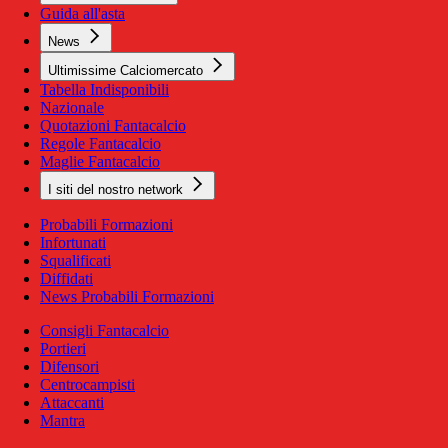
Guida all'asta
News
Ultimissime Calciomercato
Tabella Indisponibili
Nazionale
Quotazioni Fantacalcio
Regole Fantacalcio
Maglie Fantacalcio
I siti del nostro network
Probabili Formazioni
Infortunati
Squalificati
Diffidati
News Probabili Formazioni
Consigli Fantacalcio
Portieri
Difensori
Centrocampisti
Attaccanti
Mantra