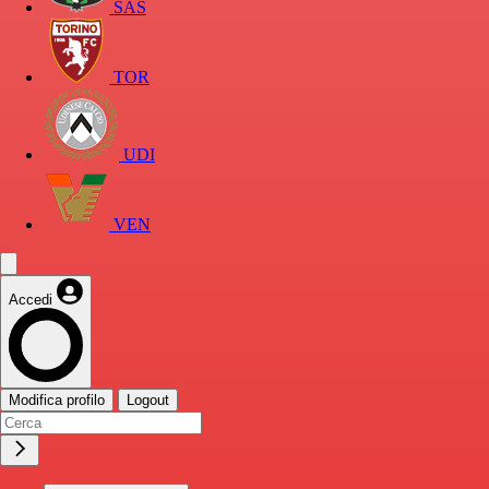
SAS
TOR
UDI
VEN
Accedi
Modifica profilo
Logout