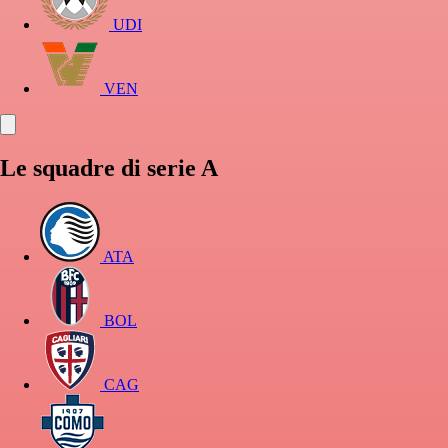
UDI
VEN
Le squadre di serie A
ATA
BOL
CAG