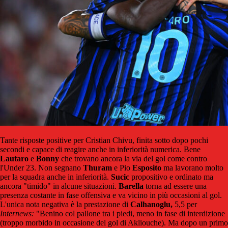
Tante risposte positive per Cristian Chivu, finita sotto dopo pochi
secondi e capace di reagire anche in inferiorità numerica. Bene
Lautaro
e
Bonny
che trovano ancora la via del gol come contro
l'Under 23. Non segnano
Thuram
e Pio
Esposito
ma lavorano molto
per la squadra anche in inferiorità.
Sucic
propositivo e ordinato ma
ancora "timido" in alcune situazioni.
Barella
torna ad essere una
presenza costante in fase offensiva e va vicino in più occasioni al gol.
L'unica nota negativa è la prestazione di
Calhanoglu,
5,5 per
Internews:
"Benino col pallone tra i piedi, meno in fase di interdizione
(troppo morbido in occasione del gol di Akliouche). Ma dopo un primo