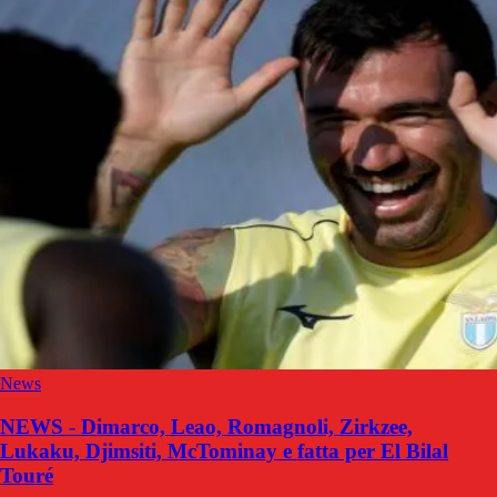
News
NEWS - Dimarco, Leao, Romagnoli, Zirkzee,
Lukaku, Djimsiti, McTominay e fatta per El Bilal
Touré