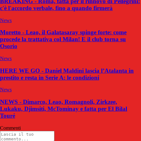
BREAKING - Roma, fatta per il rinnovo di Pellegrini:
c'è l'accordo verbale, fino a quando firmerà
News
Moretto - Leao, il Galatasaray spinge forte: come
procede la trattativa col Milan! E il club torna su
Osorio
News
HERE WE GO - Daniel Maldini lascia l’Atalanta in
prestito e resta in Serie A: le condizioni
News
NEWS - Dimarco, Leao, Romagnoli, Zirkzee,
Lukaku, Djimsiti, McTominay e fatta per El Bilal
Touré
Commenti