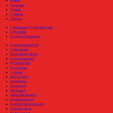
Roma
Sassuolo
Torino
Udinese
Verona
Ultimissime Calciomercato
Ufficialità
Esclusive Romano
Calcionapoli1926
Cittaceleste
Derbyderbyderby
Fantamagazine
FCInter1908
Forzaroma
Golssip
Hellas1903
Ilmilanista
Juvenews
Mediagol
Milanistichannel
Mondoudinese
Notiziecalciomercato
Numericalcio