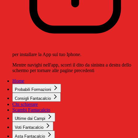
per installare la App sul tuo Iphone.
Mentre navighi nell'app, scorri il dito da sinistra a destra dello
schermo per tornare alle pagine precedenti
Home
Probabili Formazioni
Consigli Fantacalcio
Chi schierare
Scambi Fantacalcio
Ultime dai Campi
Voti Fantacalcio
Asta Fantacalcio