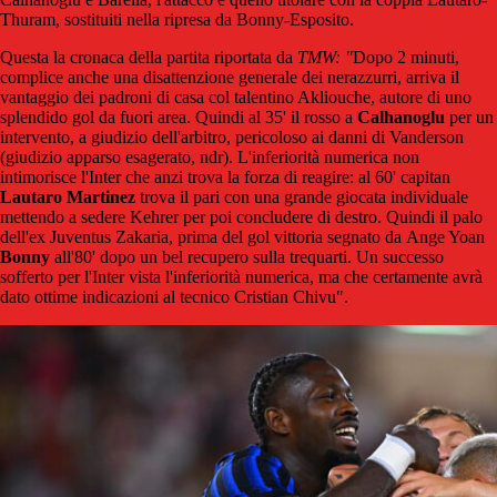
Thuram, sostituiti nella ripresa da Bonny-Esposito.
Questa la cronaca della partita riportata da
TMW: "
Dopo 2 minuti,
complice anche una disattenzione generale dei nerazzurri, arriva il
vantaggio dei padroni di casa col talentino Akliouche, autore di uno
splendido gol da fuori area. Quindi al 35' il rosso a
Calhanoglu
per un
intervento, a giudizio dell'arbitro, pericoloso ai danni di Vanderson
(giudizio apparso esagerato, ndr). L'inferiorità numerica non
intimorisce l'Inter che anzi trova la forza di reagire: al 60' capitan
Lautaro Martinez
trova il pari con una grande giocata individuale
mettendo a sedere Kehrer per poi concludere di destro. Quindi il palo
dell'ex Juventus Zakaria, prima del gol vittoria segnato da Ange Yoan
Bonny
all'80' dopo un bel recupero sulla trequarti. Un successo
sofferto per l'Inter vista l'inferiorità numerica, ma che certamente avrà
dato ottime indicazioni al tecnico Cristian Chivu".