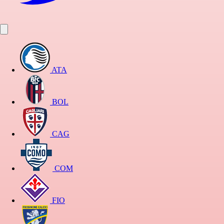
ATA
BOL
CAG
COM
FIO