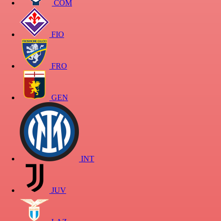
COM
FIO
FRO
GEN
INT
JUV