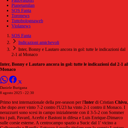
Padovasport
Pianetamilan
SOS Fanta
Toronews
Tuttobolognaweb
Violanews
SOS Fanta
Indicazioni amichevoli
Inter, Bonny e Lautaro ancora in gol: tutte le indicazioni dal
2-1 al Monaco
Inter, Bonny e Lautaro ancora in gol: tutte le indicazioni dal 2-1 al
Monaco
Daniele Burigana
8 agosto 2025 - 22:30
Primo test internazionale della pre-season per l'
Inter
di Cristian
Chivu
,
che dopo aver vinto 7-2 contro l'U23 ha vinto 2-1 contro il Monaco. I
nerazzurri sono scesi in campo inizialmente con il 3-5-2 con Sommer
tra i pali, Pavard, Acerbi e Bastoni in difesa e Luis Enrique-Dimarco
sulle corsie esterne. A centrocampo spazio a Sucic dal 1' vicino a
Calhanoglu e Barella, l'attacco è quello titolare con la coppia Lautaro-