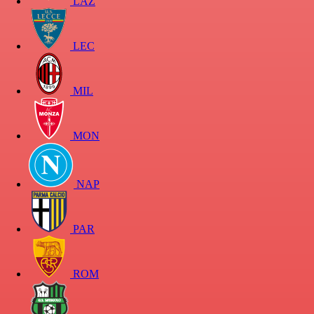
LAZ
LEC
MIL
MON
NAP
PAR
ROM