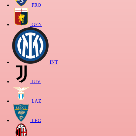
FRO
GEN
INT
JUV
LAZ
LEC