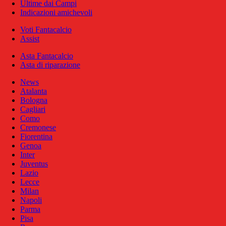
Ultime dai Campi
Indicazioni amichevoli
Voti Fantacalcio
Assist
Asta Fantacalcio
Asta di riparazione
News
Atalanta
Bologna
Cagliari
Como
Cremonese
Fiorentina
Genoa
Inter
Juventus
Lazio
Lecce
Milan
Napoli
Parma
Pisa