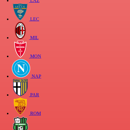
LAZ
LEC
MIL
MON
NAP
PAR
ROM