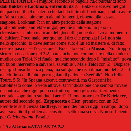
PER IL FANTA
- I migliori secondo le pagelle
calcioatalanta
sono
stati
Bakker e Lookman, entrambi da 7
: "Bakker decisivo nel gol
del pari con il bel rasoterra che facilita il tiro di Lookman, sembra avere
un’altra marcia, almeno in alcuni frangenti, rispetto alla passata
stagione. Lookman 7: in un altro periodo della stagione,
probabilmente, andrebbe in gol, perchè in almeno un paio di
circostanze sembra mancare del gioco di gambe decisivo al momento
di calciare. Poco male: per quanto il tiro che propizia l’1-1 non sia
nello specchio, lo deve sentire come suo: è lui ad insistere e, di fatto,
creare quasi da sé l’occasione". Bocciato con 5,5
Musso
: "Non troppo
sicuro in occasione del 2-2, pare anche non comunicare nella maniera
miglior con Toloi. Nel finale, qualche secondo dopo il “misfatto”, trova
un buon intervento a salvare il salvabile". Male
Toloi
con 5: "Dispiace
recargli l’insufficienza piena, ma sul gol che reca il marchio del 2-2 sul
match finisce, di fatto, per regalare il pallone a Zeefuik". Non brilla
Tourè, 5,5: "In Spagna giocava centravanti, ma Gasperini ha
sottolineato come lo veda altrove. Un’indicazione che sembra trovare
riscontro anche oggi: poco costrutto quando gioca da riferimento
centrale, soprattutto sui duelli aerei". Buone prove per
De Ketelaere
,
autore del secondo gol,
Zappacosta
e Hien, premiati con un 6,5.
Prende le sufficienza
Godfrey
, l'unico dei nuovi oggi in campo, dopo
aver smaltito il problema accusato la settimana scorsa. Non sufficiente
per
Calcioatalanta
Pasalic.
✅
Az Alkmaar-ATALANTA 2-2