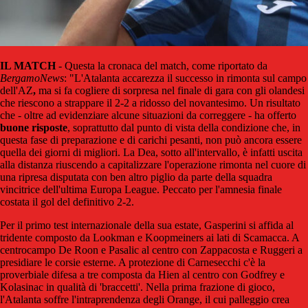
IL MATCH
- Questa la cronaca del match, come riportato da
BergamoNews
: "L'Atalanta accarezza il successo in rimonta sul campo
dell'AZ
,
ma si fa cogliere di sorpresa nel finale di gara con gli olandesi
che riescono a strappare il 2-2 a ridosso del novantesimo. Un risultato
che - oltre ad evidenziare alcune situazioni da correggere - ha offerto
buone risposte
, soprattutto dal punto di vista della condizione che, in
questa fase di preparazione e di carichi pesanti, non può ancora essere
quella dei giorni di migliori. La Dea, sotto all'intervallo, è infatti uscita
alla distanza riuscendo a capitalizzare l'operazione rimonta nel cuore di
una ripresa disputata con ben altro piglio da parte della squadra
vincitrice dell'ultima Europa League. Peccato per l'amnesia finale
costata il gol del definitivo 2-2.
Per il primo test internazionale della sua estate, Gasperini si affida al
tridente composto da Lookman e Koopmeiners ai lati di Scamacca. A
centrocampo De Roon e Pasalic al centro con Zappacosta e Ruggeri a
presidiare le corsie esterne. A protezione di Carnesecchi c'è la
proverbiale difesa a tre composta da Hien al centro con Godfrey e
Kolasinac in qualità di 'braccetti'. Nella prima frazione di gioco,
l'Atalanta soffre l'intraprendenza degli Orange, il cui palleggio crea