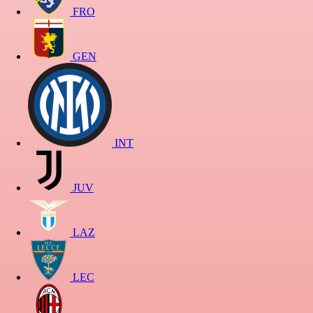
FRO
GEN
INT
JUV
LAZ
LEC