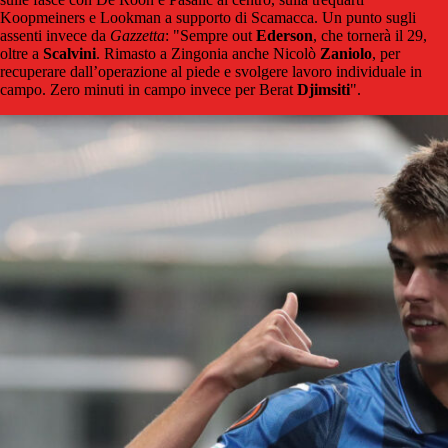
Koopmeiners e Lookman a supporto di Scamacca. Un punto sugli
assenti invece da
Gazzetta
: "Sempre out
Ederson
, che tornerà il 29,
oltre a
Scalvini
. Rimasto a Zingonia anche Nicolò
Zaniolo
, per
recuperare dall’operazione al piede e svolgere lavoro individuale in
campo. Zero minuti in campo invece per Berat
Djimsiti
".