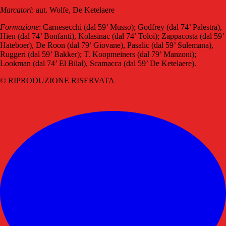
Marcatori
: aut. Wolfe, De Ketelaere
Formazione
: Carnesecchi (dal 59’ Musso); Godfrey (dal 74’ Palestra),
Hien (dal 74’ Bonfanti), Kolasinac (dal 74’ Toloi); Zappacosta (dal 59’
Hateboer), De Roon (dal 79’ Giovane), Pasalic (dal 59’ Sulemana),
Ruggeri (dal 59’ Bakker); T. Koopmeiners (dal 79’ Manzoni);
Lookman (dal 74’ El Bilal), Scamacca (dal 59’ De Ketelaere).
© RIPRODUZIONE RISERVATA