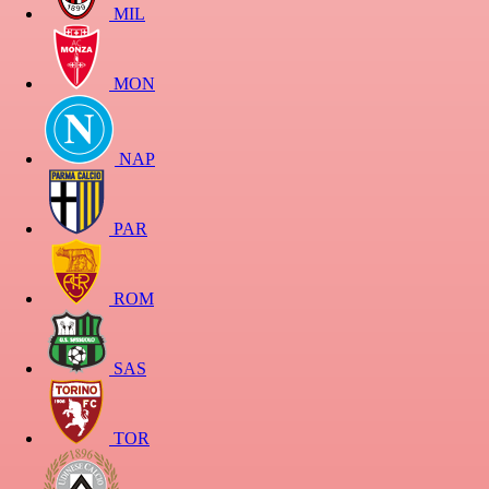
MIL
MON
NAP
PAR
ROM
SAS
TOR