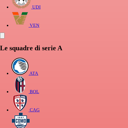
UDI
VEN
Le squadre di serie A
ATA
BOL
CAG