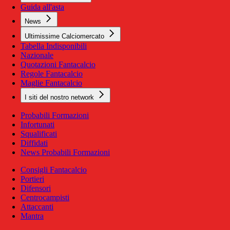
Guida all'asta
News
Ultimissime Calciomercato
Tabella Indisponibili
Nazionale
Quotazioni Fantacalcio
Regole Fantacalcio
Maglie Fantacalcio
I siti del nostro network
Probabili Formazioni
Infortunati
Squalificati
Diffidati
News Probabili Formazioni
Consigli Fantacalcio
Portieri
Difensori
Centrocampisti
Attaccanti
Mantra