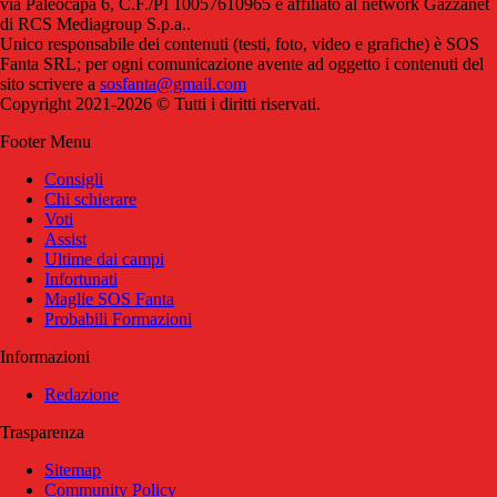
via Paleocapa 6, C.F./PI 10057610965 è affiliato al network Gazzanet
di RCS Mediagroup S.p.a..
Unico responsabile dei contenuti (testi, foto, video e grafiche) è SOS
Fanta SRL; per ogni comunicazione avente ad oggetto i contenuti del
sito scrivere a
sosfanta@gmail.com
Copyright 2021-2026 © Tutti i diritti riservati.
Footer Menu
Consigli
Chi schierare
Voti
Assist
Ultime dai campi
Infortunati
Maglie SOS Fanta
Probabili Formazioni
Informazioni
Redazione
Trasparenza
Sitemap
Community Policy