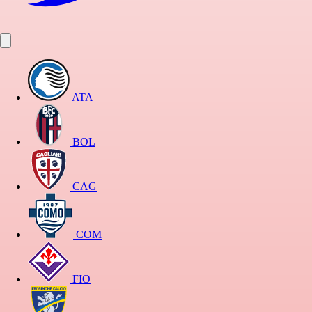
ATA
BOL
CAG
COM
FIO