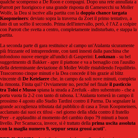
qualche scompenso a De Roon e compagni. Dopo una rete annullata a
Parrott per fuorigioco e una grande risposta di Carnesecchi su Moller
Wolfe, la Dea si iscrive alla partita con la
doppia chance targata
Koopmeiners
: deviato sopra la traversa da Zoet il primo tentativo, a
lato di un soffio il secondo. Prima dell'intervallo, però, è l'AZ a colpire
con Parrott che svetta a centro, completamente indisturbato, e stappa la
partita.
La seconda parte di gara restituisce al campo un'Atalanta sicuramente
più frizzante ed intraprendente, con tanti innesti dalla panchina che
infondono nuove energie all'undici di Gasperini:
Lookman
- su bel
suggerimento di Bakker - apre il piattone e va a bersaglio con l'ausilio
della determinante deviazione di Moller Wolfe ristabilendo l'equilibrio.
Trascorrono cinque minuti e la Dea concede il bis grazie al blitz
vincente di
De Ketelaere
che, in campo da soli nove minuti, completa
la rimonta. Finita qui? Ovviamente no, perché nel finale
il pasticcio
tra Toloi e Musso
spiana la strada a Zeefuik - altro subentrato - che a
porta vuota fa 2-2 con tanto di rabona. L'Atalanta tornerà in campo il
prossimo 4 agosto allo Stadio Tardini contro il Parma. Da segnalare la
grande accoglienza tributata dal pubblico di casa a Teun Koopmeiners,
acclamato dai suoi ex tifosi - nel giorno della sfida contro il fratello
Peer - e applaudito al momento del cambio dopo 79 minuti a buon
livello. Per Scamacca, invece, si è trattato della
prima uscita assoluta
con la maglia numero 9, seppur senza grossi acuti
".