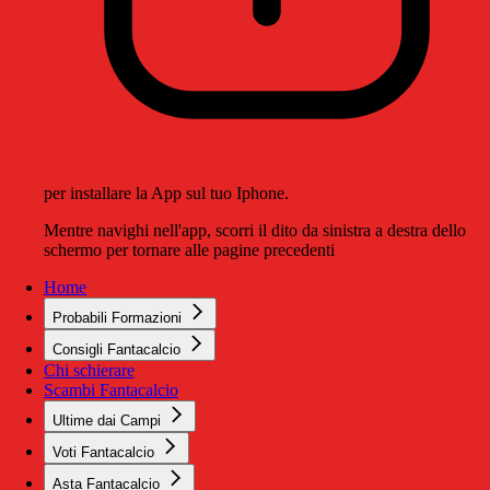
per installare la App sul tuo Iphone.
Mentre navighi nell'app, scorri il dito da sinistra a destra dello
schermo per tornare alle pagine precedenti
Home
Probabili Formazioni
Consigli Fantacalcio
Chi schierare
Scambi Fantacalcio
Ultime dai Campi
Voti Fantacalcio
Asta Fantacalcio