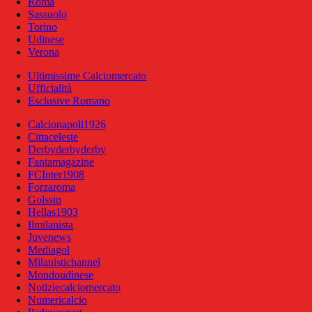
Roma
Sassuolo
Torino
Udinese
Verona
Ultimissime Calciomercato
Ufficialità
Esclusive Romano
Calcionapoli1926
Cittaceleste
Derbyderbyderby
Fantamagazine
FCInter1908
Forzaroma
Golssip
Hellas1903
Ilmilanista
Juvenews
Mediagol
Milanistichannel
Mondoudinese
Notiziecalciomercato
Numericalcio