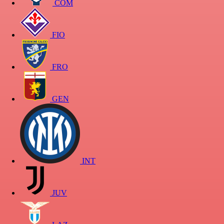
COM
FIO
FRO
GEN
INT
JUV