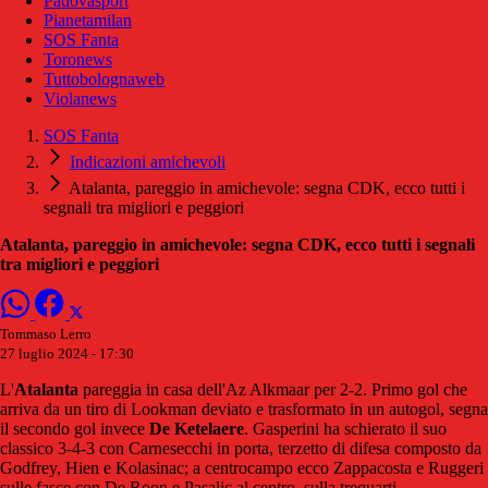
Padovasport
Pianetamilan
SOS Fanta
Toronews
Tuttobolognaweb
Violanews
SOS Fanta
Indicazioni amichevoli
Atalanta, pareggio in amichevole: segna CDK, ecco tutti i
segnali tra migliori e peggiori
Atalanta, pareggio in amichevole: segna CDK, ecco tutti i segnali
tra migliori e peggiori
Tommaso Lerro
27 luglio 2024 - 17:30
L'
Atalanta
pareggia in casa dell'Az Alkmaar per 2-2. Primo gol che
arriva da un tiro di Lookman deviato e trasformato in un autogol, segna
il secondo gol invece
De Ketelaere
. Gasperini ha schierato il suo
classico 3-4-3 con Carnesecchi in porta, terzetto di difesa composto da
Godfrey, Hien e Kolasinac; a centrocampo ecco Zappacosta e Ruggeri
sulle fasce con De Roon e Pasalic al centro, sulla trequarti