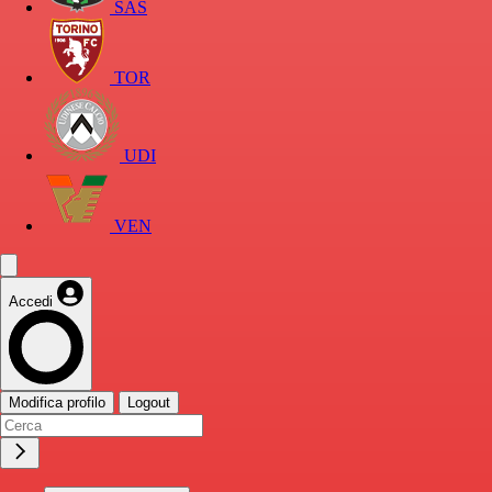
SAS
TOR
UDI
VEN
Accedi
Modifica profilo
Logout