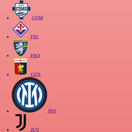
COM
FIO
FRO
GEN
INT
JUV