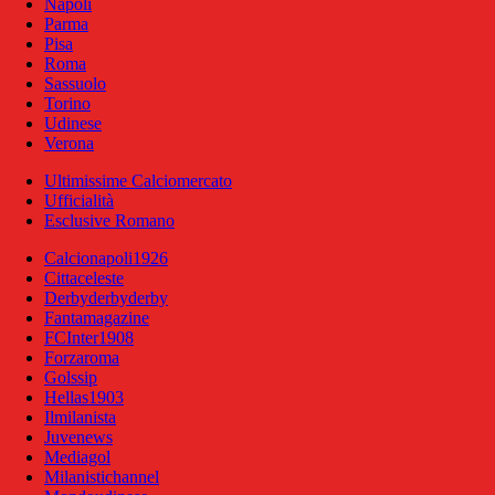
Napoli
Parma
Pisa
Roma
Sassuolo
Torino
Udinese
Verona
Ultimissime Calciomercato
Ufficialità
Esclusive Romano
Calcionapoli1926
Cittaceleste
Derbyderbyderby
Fantamagazine
FCInter1908
Forzaroma
Golssip
Hellas1903
Ilmilanista
Juvenews
Mediagol
Milanistichannel