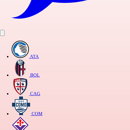
ATA
BOL
CAG
COM