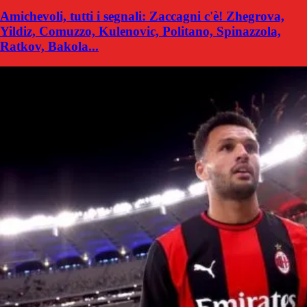
Amichevoli, tutti i segnali: Zaccagni c'è! Zhegrova,
Yildiz, Comuzzo, Kulenovic, Politano, Spinazzola,
Ratkov, Bakola...