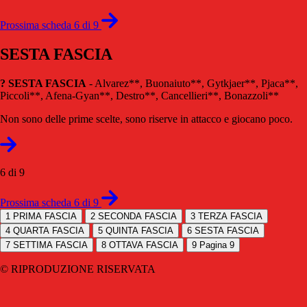
Prossima scheda 6 di 9
SESTA FASCIA
? SESTA FASCIA
- Alvarez**, Buonaiuto**, Gytkjaer**, Pjaca**,
Piccoli**, Afena-Gyan**, Destro**, Cancellieri**, Bonazzoli**
Non sono delle prime scelte, sono riserve in attacco e giocano poco.
6 di 9
Prossima scheda 6 di 9
1
PRIMA FASCIA
2
SECONDA FASCIA
3
TERZA FASCIA
4
QUARTA FASCIA
5
QUINTA FASCIA
6
SESTA FASCIA
7
SETTIMA FASCIA
8
OTTAVA FASCIA
9
Pagina 9
© RIPRODUZIONE RISERVATA