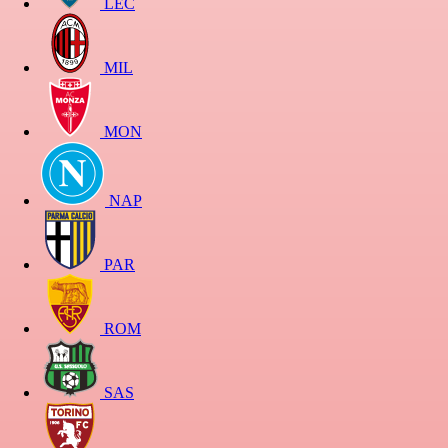
LEC
MIL
MON
NAP
PAR
ROM
SAS