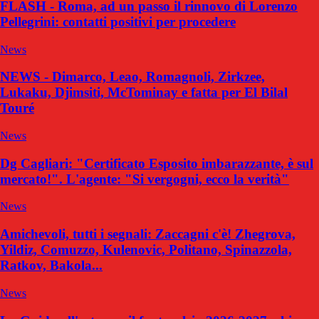
FLASH - Roma, ad un passo il rinnovo di Lorenzo
Pellegrini: contatti positivi per procedere
News
NEWS - Dimarco, Leao, Romagnoli, Zirkzee,
Lukaku, Djimsiti, McTominay e fatta per El Bilal
Touré
News
Dg Cagliari: "Certificato Esposito imbarazzante, è sul
mercato!". L'agente: "Si vergogni, ecco la verità"
News
Amichevoli, tutti i segnali: Zaccagni c'è! Zhegrova,
Yildiz, Comuzzo, Kulenovic, Politano, Spinazzola,
Ratkov, Bakola...
News