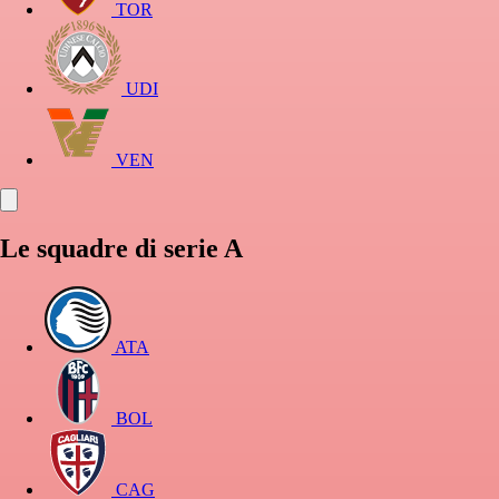
TOR
UDI
VEN
Le squadre di serie A
ATA
BOL
CAG