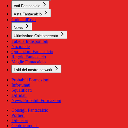
Voti Fantacalcio
Asta Fantacalcio
Guida all'asta
News
Ultimissime Calciomercato
Tabella Indisponibili
Nazionale
Quotazioni Fantacalcio
Regole Fantacalcio
Maglie Fantacalcio
I siti del nostro network
Probabili Formazioni
Infortunati
Squalificati
Diffidati
News Probabili Formazioni
Consigli Fantacalcio
Portieri
Difensori
Centrocampisti