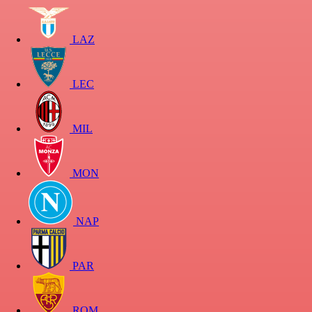
LAZ
LEC
MIL
MON
NAP
PAR
ROM