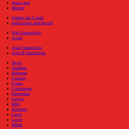
Attaccanti
Mantra
Ultime dai Campi
Indicazioni amichevoli
Voti Fantacalcio
Assist
Asta Fantacalcio
Asta di riparazione
News
Atalanta
Bologna
Cagliari
Como
Cremonese
Fiorentina
Genoa
Inter
Juventus
Lazio
Lecce
Milan