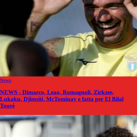
News
NEWS - Dimarco, Leao, Romagnoli, Zirkzee,
Lukaku, Djimsiti, McTominay e fatta per El Bilal
Touré