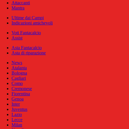
Attaccanti
Mantra
Ultime dai Campi
Indicazioni amichevoli
Voti Fantacalcio
Assist
Asta Fantacalcio
Asta di riparazione
News
Atalanta
Bologna
Cagliari
Como
Cremonese
Fiorentina
Genoa
Inter
Juventus
Lazio
Lecce
Milan