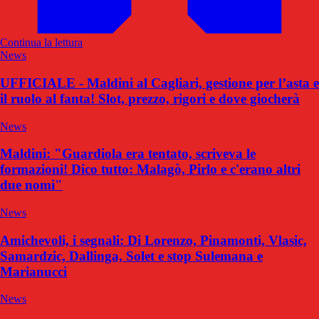
Continua la lettura
News
UFFICIALE - Maldini al Cagliari, gestione per l’asta e
il ruolo al fanta! Slot, prezzo, rigori e dove giocherà
News
Maldini: "Guardiola era tentato, scriveva le
formazioni! Dico tutto: Malagò, Pirlo e c'erano altri
due nomi"
News
Amichevoli, i segnali: Di Lorenzo, Pinamonti, Vlasic,
Samardzic, Dallinga, Solet e stop Sulemana e
Marianucci
News