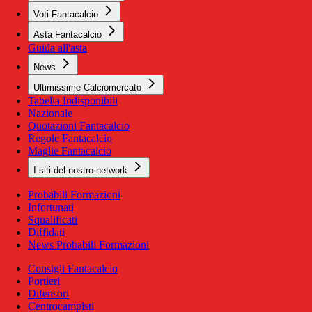
Voti Fantacalcio
Asta Fantacalcio
Guida all'asta
News
Ultimissime Calciomercato
Tabella Indisponibili
Nazionale
Quotazioni Fantacalcio
Regole Fantacalcio
Maglie Fantacalcio
I siti del nostro network
Probabili Formazioni
Infortunati
Squalificati
Diffidati
News Probabili Formazioni
Consigli Fantacalcio
Portieri
Difensori
Centrocampisti