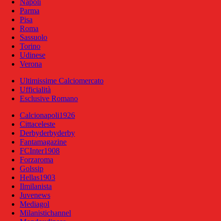
Napoli
Parma
Pisa
Roma
Sassuolo
Torino
Udinese
Verona
Ultimissime Calciomercato
Ufficialità
Esclusive Romano
Calcionapoli1926
Cittaceleste
Derbyderbyderby
Fantamagazine
FCInter1908
Forzaroma
Golssip
Hellas1903
Ilmilanista
Juvenews
Mediagol
Milanistichannel