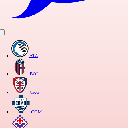
ATA
BOL
CAG
COM