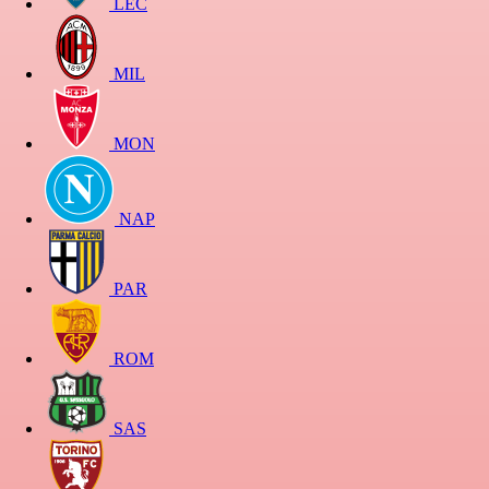
LEC
MIL
MON
NAP
PAR
ROM
SAS