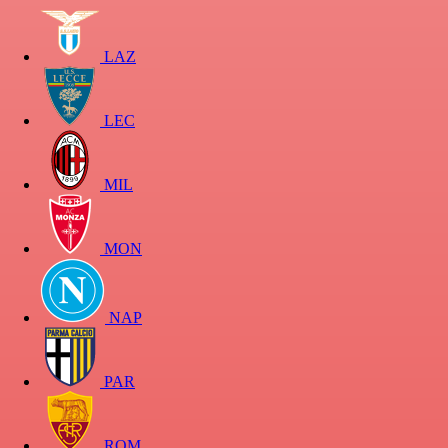
LAZ
LEC
MIL
MON
NAP
PAR
ROM