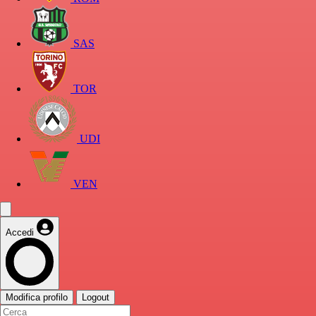
SAS
TOR
UDI
VEN
Accedi
Modifica profilo
Logout