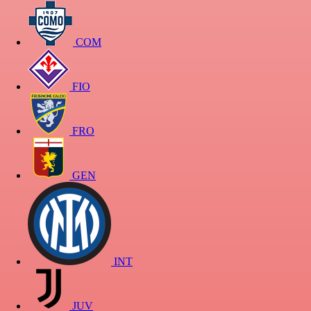
COM
FIO
FRO
GEN
INT
JUV