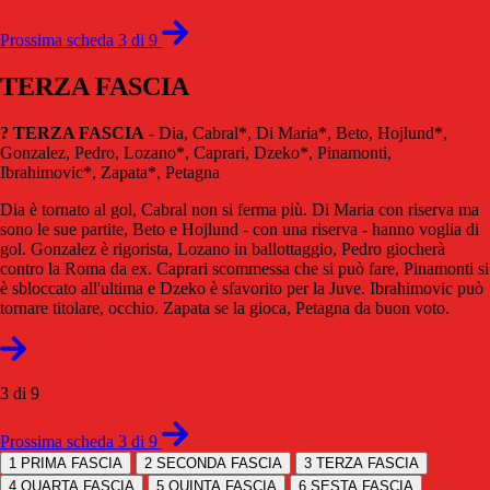
Prossima scheda 3 di 9
TERZA FASCIA
? TERZA FASCIA
- Dia, Cabral*, Di Maria*, Beto, Hojlund*,
Gonzalez, Pedro, Lozano*, Caprari, Dzeko*, Pinamonti,
Ibrahimovic*, Zapata*, Petagna
Dia è tornato al gol, Cabral non si ferma più. Di Maria con riserva ma
sono le sue partite, Beto e Hojlund - con una riserva - hanno voglia di
gol. Gonzalez è rigorista, Lozano in ballottaggio, Pedro giocherà
contro la Roma da ex. Caprari scommessa che si può fare, Pinamonti si
è sbloccato all'ultima e Dzeko è sfavorito per la Juve. Ibrahimovic può
tornare titolare, occhio. Zapata se la gioca, Petagna da buon voto.
3 di 9
Prossima scheda 3 di 9
1
PRIMA FASCIA
2
SECONDA FASCIA
3
TERZA FASCIA
4
QUARTA FASCIA
5
QUINTA FASCIA
6
SESTA FASCIA