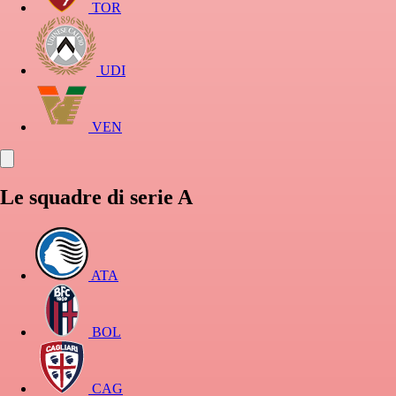
TOR
UDI
VEN
Le squadre di serie A
ATA
BOL
CAG