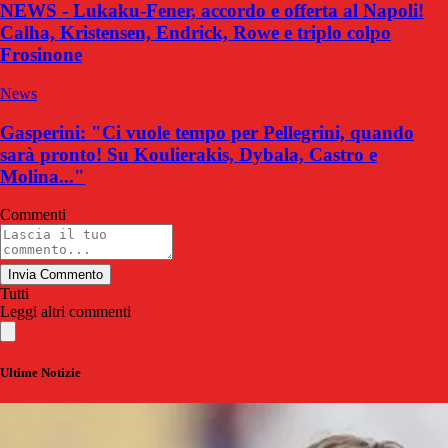
NEWS - Lukaku-Fener, accordo e offerta al Napoli!
Calha, Kristensen, Endrick, Rowe e triplo colpo
Frosinone
News
Gasperini: "Ci vuole tempo per Pellegrini, quando
sarà pronto! Su Koulierakis, Dybala, Castro e
Molina..."
Commenti
Invia Commento
Tutti
Leggi altri commenti
Ultime Notizie