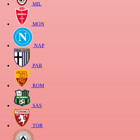
MIL
MON
NAP
PAR
ROM
SAS
TOR