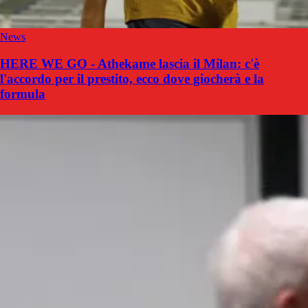
News
HERE WE GO - Athekame lascia il Milan: c'è
l'accordo per il prestito, ecco dove giocherà e la
formula