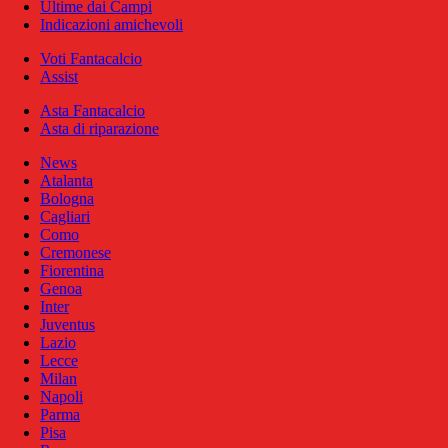
Ultime dai Campi
Indicazioni amichevoli
Voti Fantacalcio
Assist
Asta Fantacalcio
Asta di riparazione
News
Atalanta
Bologna
Cagliari
Como
Cremonese
Fiorentina
Genoa
Inter
Juventus
Lazio
Lecce
Milan
Napoli
Parma
Pisa