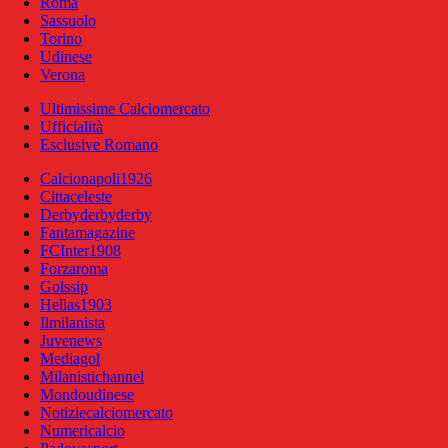
Roma
Sassuolo
Torino
Udinese
Verona
Ultimissime Calciomercato
Ufficialità
Esclusive Romano
Calcionapoli1926
Cittaceleste
Derbyderbyderby
Fantamagazine
FCInter1908
Forzaroma
Golssip
Hellas1903
Ilmilanista
Juvenews
Mediagol
Milanistichannel
Mondoudinese
Notiziecalciomercato
Numericalcio