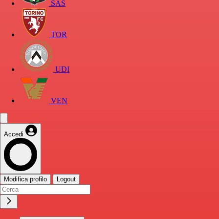
SAS
TOR
UDI
VEN
Accedi
Modifica profilo
Logout