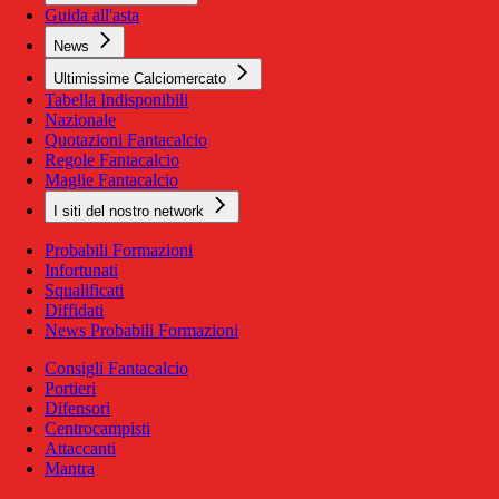
Guida all'asta
News
Ultimissime Calciomercato
Tabella Indisponibili
Nazionale
Quotazioni Fantacalcio
Regole Fantacalcio
Maglie Fantacalcio
I siti del nostro network
Probabili Formazioni
Infortunati
Squalificati
Diffidati
News Probabili Formazioni
Consigli Fantacalcio
Portieri
Difensori
Centrocampisti
Attaccanti
Mantra