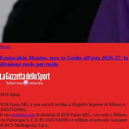
News
Fantacalcio Mantra, ecco la Guida all’asta 2026-27: la
divisione ruolo per ruolo
SOS Fanta
SOS Fanta SRL è una società iscritta al Registro Imprese di Milano n.
10057610965.
Il sito
sosfanta.com
di titolarità di SOS Fanta SRL, con sede a Milano,
via Paleocapa 6, C.F./PI 10057610965 è affiliato al network Gazzanet
di RCS Mediagroup S.p.a..