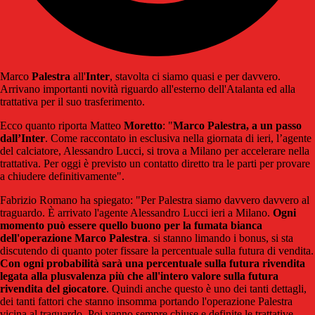
Marco
Palestra
all'
Inter
, stavolta ci siamo quasi e per davvero.
Arrivano importanti novità riguardo all'esterno dell'Atalanta ed alla
trattativa per il suo trasferimento.
Ecco quanto riporta Matteo
Moretto
: "
Marco Palestra, a un passo
dall’Inter
. Come raccontato in esclusiva nella giornata di ieri, l’agente
del calciatore, Alessandro Lucci, si trova a Milano per accelerare nella
trattativa. Per oggi è previsto un contatto diretto tra le parti per provare
a chiudere definitivamente".
Fabrizio Romano ha spiegato: "Per Palestra siamo davvero davvero al
traguardo. È arrivato l'agente Alessandro Lucci ieri a Milano.
Ogni
momento può essere quello buono per la fumata bianca
dell'operazione Marco Palestra
. si stanno limando i bonus, si sta
discutendo di quanto poter fissare la percentuale sulla futura di vendita.
Con ogni probabilità sarà una percentuale sulla futura rivendita
legata alla plusvalenza più che all'intero valore sulla futura
rivendita del giocatore
. Quindi anche questo è uno dei tanti dettagli,
dei tanti fattori che stanno insomma portando l'operazione Palestra
vicina al traguardo. Poi vanno sempre chiuse e definite le trattative