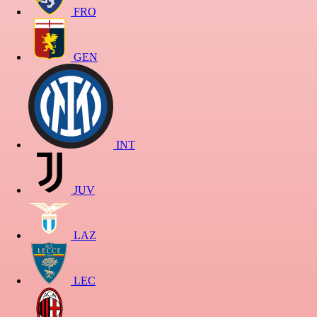
FRO
GEN
INT
JUV
LAZ
LEC