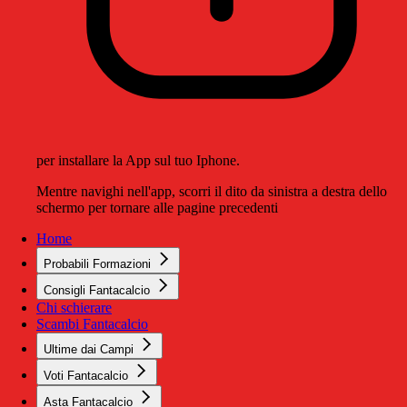
per installare la App sul tuo Iphone.
Mentre navighi nell'app, scorri il dito da sinistra a destra dello
schermo per tornare alle pagine precedenti
Home
Probabili Formazioni
Consigli Fantacalcio
Chi schierare
Scambi Fantacalcio
Ultime dai Campi
Voti Fantacalcio
Asta Fantacalcio