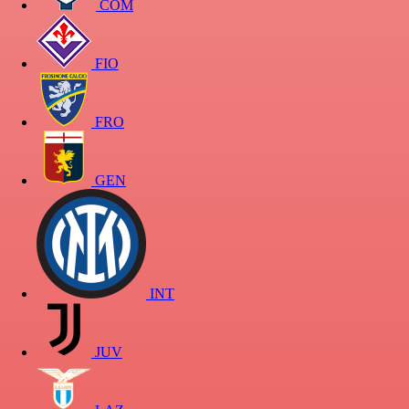
COM
FIO
FRO
GEN
INT
JUV