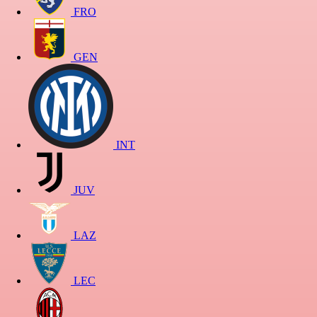
FRO
GEN
INT
JUV
LAZ
LEC