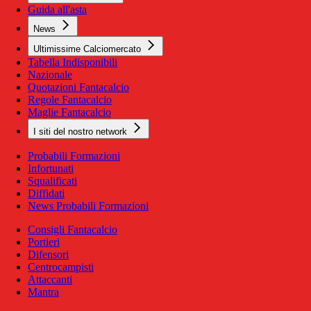
Guida all'asta
News
Ultimissime Calciomercato
Tabella Indisponibili
Nazionale
Quotazioni Fantacalcio
Regole Fantacalcio
Maglie Fantacalcio
I siti del nostro network
Probabili Formazioni
Infortunati
Squalificati
Diffidati
News Probabili Formazioni
Consigli Fantacalcio
Portieri
Difensori
Centrocampisti
Attaccanti
Mantra