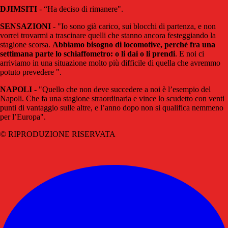
DJIMSITI
- “Ha deciso di rimanere".
SENSAZIONI
- "Io sono già carico, sui blocchi di partenza, e non
vorrei trovarmi a trascinare quelli che stanno ancora festeggiando la
stagione scorsa.
Abbiamo bisogno di locomotive, perché fra una
settimana parte lo schiaffometro: o li dai o li prendi
. E noi ci
arriviamo in una situazione molto più difficile di quella che avremmo
potuto prevedere ".
NAPOLI
- "Quello che non deve succedere a noi è l’esempio del
Napoli. Che fa una stagione straordinaria e vince lo scudetto con venti
punti di vantaggio sulle altre, e l’anno dopo non si qualifica nemmeno
per l’Europa".
© RIPRODUZIONE RISERVATA