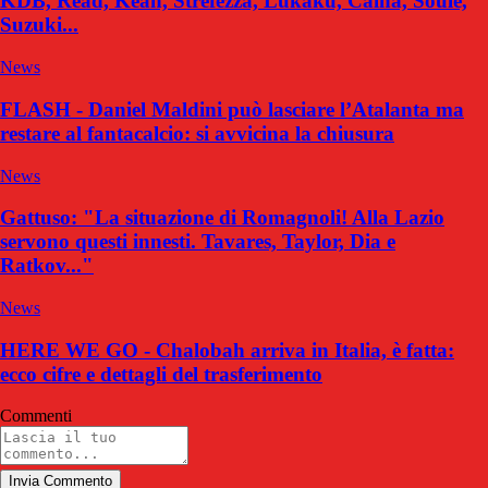
KDB, Read, Kean, Strefezza, Lukaku, Calha, Soulé,
Suzuki...
News
FLASH - Daniel Maldini può lasciare l’Atalanta ma
restare al fantacalcio: si avvicina la chiusura
News
Gattuso: "La situazione di Romagnoli! Alla Lazio
servono questi innesti. Tavares, Taylor, Dia e
Ratkov..."
News
HERE WE GO - Chalobah arriva in Italia, è fatta:
ecco cifre e dettagli del trasferimento
Commenti
Invia Commento