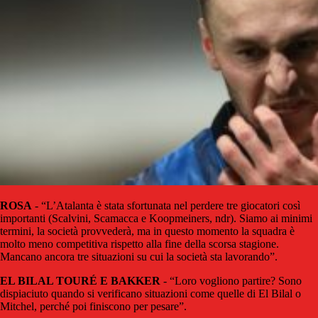
ROSA
- “L’Atalanta è stata sfortunata nel perdere tre giocatori così
importanti (Scalvini, Scamacca e Koopmeiners, ndr). Siamo ai minimi
termini, la società provvederà, ma in questo momento la squadra è
molto meno competitiva rispetto alla fine della scorsa stagione.
Mancano ancora tre situazioni su cui la società sta lavorando”.
EL BILAL TOURÉ E BAKKER
- “Loro vogliono partire? Sono
dispiaciuto quando si verificano situazioni come quelle di El Bilal o
Mitchel, perché poi finiscono per pesare”.