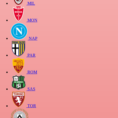
MIL
MON
NAP
PAR
ROM
SAS
TOR