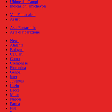
Ultime dai Campi
Indicazioni amichevoli
Voti Fantacalcio
Assist
Asta Fantacalcio
Asta di riparazione
News
Atalanta
Bologna
Cagliari
Como
Cremonese
Fiorentina
Genoa
Inter
Juventus
Lazio
Lecce
Milan
Napoli
Parma
Pisa