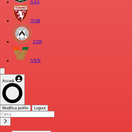
SAS
TOR
UDI
VEN
Accedi
Modifica profilo
Logout