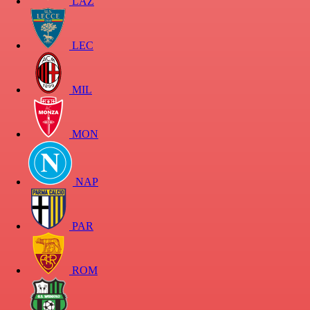
LAZ
LEC
MIL
MON
NAP
PAR
ROM