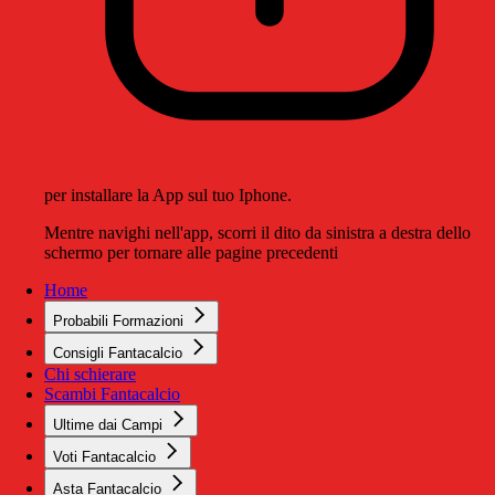
per installare la App sul tuo Iphone.
Mentre navighi nell'app, scorri il dito da sinistra a destra dello
schermo per tornare alle pagine precedenti
Home
Probabili Formazioni
Consigli Fantacalcio
Chi schierare
Scambi Fantacalcio
Ultime dai Campi
Voti Fantacalcio
Asta Fantacalcio