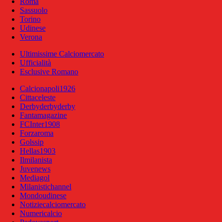
Roma
Sassuolo
Torino
Udinese
Verona
Ultimissime Calciomercato
Ufficialità
Esclusive Romano
Calcionapoli1926
Cittaceleste
Derbyderbyderby
Fantamagazine
FCInter1908
Forzaroma
Golssip
Hellas1903
Ilmilanista
Juvenews
Mediagol
Milanistichannel
Mondoudinese
Notiziecalciomercato
Numericalcio