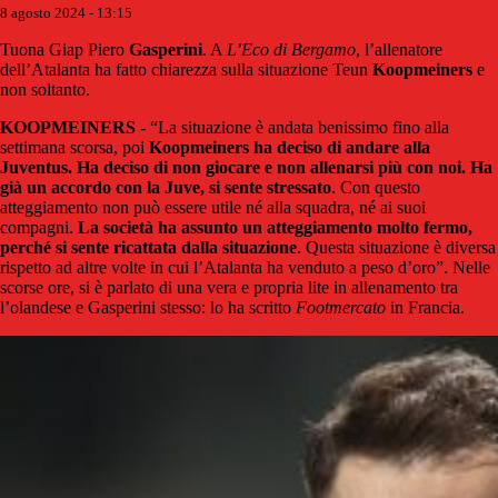
8 agosto 2024 - 13:15
Tuona Giap Piero
Gasperini
. A
L’Eco di Bergamo
, l’allenatore
dell’Atalanta ha fatto chiarezza sulla situazione Teun
Koopmeiners
e
non soltanto.
KOOPMEINERS
- “La situazione è andata benissimo fino alla
settimana scorsa, poi
Koopmeiners ha deciso di andare alla
Juventus. Ha deciso di non giocare e non allenarsi più con noi. Ha
già un accordo con la Juve, si sente stressato
. Con questo
atteggiamento non può essere utile né alla squadra, né ai suoi
compagni.
La società ha assunto un atteggiamento molto fermo,
perché si sente ricattata dalla situazione
. Questa situazione è diversa
rispetto ad altre volte in cui l’Atalanta ha venduto a peso d’oro”. Nelle
scorse ore, si è parlato di una vera e propria lite in allenamento tra
l’olandese e Gasperini stesso: lo ha scritto
Footmercato
in Francia.