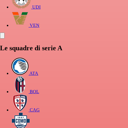
UDI
VEN
Le squadre di serie A
ATA
BOL
CAG