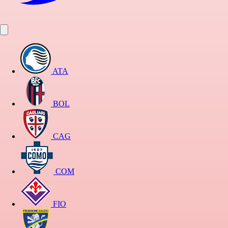
ATA
BOL
CAG
COM
FIO