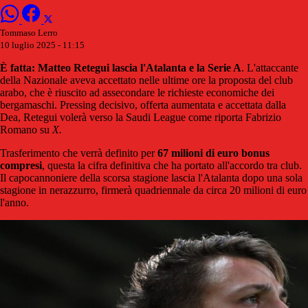
Tommaso Lerro
10 luglio 2025 - 11:15
È fatta: Matteo Retegui lascia l'Atalanta e la Serie A
. L'attaccante
della Nazionale aveva accettato nelle ultime ore la proposta del club
arabo, che è riuscito ad assecondare le richieste economiche dei
bergamaschi. Pressing decisivo, offerta aumentata e accettata dalla
Dea, Retegui volerà verso la Saudi League come riporta Fabrizio
Romano su
X.
Trasferimento che verrà definito per
67 milioni di euro bonus
compresi
, questa la cifra definitiva che ha portato all'accordo tra club.
Il capocannoniere della scorsa stagione lascia l'Atalanta dopo una sola
stagione in nerazzurro, firmerà quadriennale da circa 20 milioni di euro
l'anno.