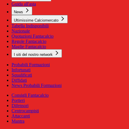
Guida all'asta
News
Ultimissime Calciomercato
Tabella Indisponibili
Nazionale
Quotazioni Fantacalcio
Regole Fantacalcio
Maglie Fantacalcio
I siti del nostro network
Probabili Formazioni
Infortunati
Squalificati
Diffidati
News Probabili Formazioni
Consigli Fantacalcio
Portieri
Difensori
Centrocampisti
Attaccanti
Mantra