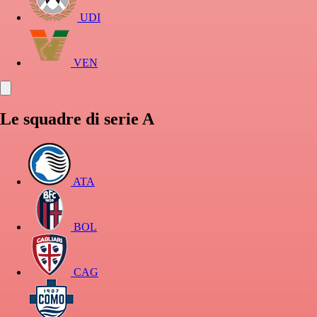
UDI
VEN
Le squadre di serie A
ATA
BOL
CAG