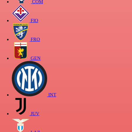
COM
FIO
FRO
GEN
INT
JUV