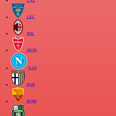
LAZ
LEC
MIL
MON
NAP
PAR
ROM