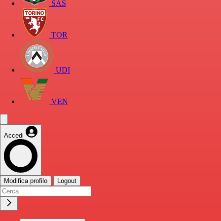
SAS
TOR
UDI
VEN
Accedi
Modifica profilo
Logout