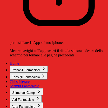
per installare la App sul tuo Iphone.
Mentre navighi nell'app, scorri il dito da sinistra a destra dello
schermo per tornare alle pagine precedenti
Home
Probabili Formazioni
Consigli Fantacalcio
Chi schierare
Scambi Fantacalcio
Ultime dai Campi
Voti Fantacalcio
Asta Fantacalcio