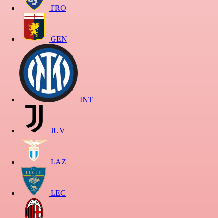
FRO
GEN
INT
JUV
LAZ
LEC