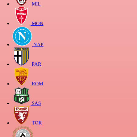
MIL
MON
NAP
PAR
ROM
SAS
TOR