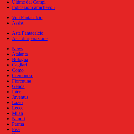
Ultime dai Campi
Indicazioni amichevoli
Voti Fantacalcio
Assist
Asta Fantacalcio
Asta di riparazione
News
Atalanta
Bologna
Cagliari
Como
Cremonese
Fiorentina
Genoa
Inter
Juventus
Lazio
Lecce
Milan
Napoli
Parma
Pisa