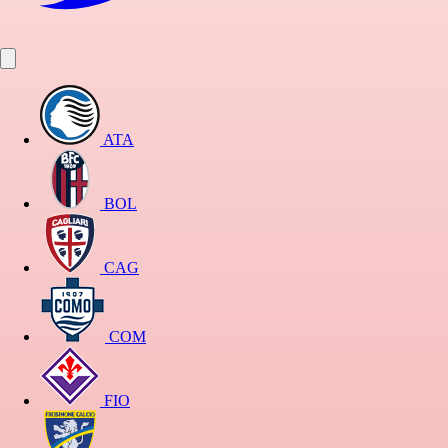
ATA
BOL
CAG
COM
FIO