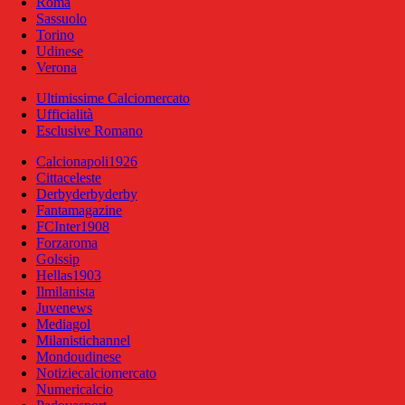
Roma
Sassuolo
Torino
Udinese
Verona
Ultimissime Calciomercato
Ufficialità
Esclusive Romano
Calcionapoli1926
Cittaceleste
Derbyderbyderby
Fantamagazine
FCInter1908
Forzaroma
Golssip
Hellas1903
Ilmilanista
Juvenews
Mediagol
Milanistichannel
Mondoudinese
Notiziecalciomercato
Numericalcio