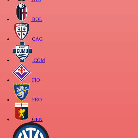
BOL
CAG
COM
FIO
FRO
GEN