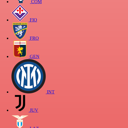
COM
FIO
FRO
GEN
INT
JUV