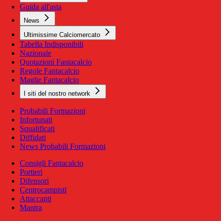
Guida all'asta
News
Ultimissime Calciomercato
Tabella Indisponibili
Nazionale
Quotazioni Fantacalcio
Regole Fantacalcio
Maglie Fantacalcio
I siti del nostro network
Probabili Formazioni
Infortunati
Squalificati
Diffidati
News Probabili Formazioni
Consigli Fantacalcio
Portieri
Difensori
Centrocampisti
Attaccanti
Mantra