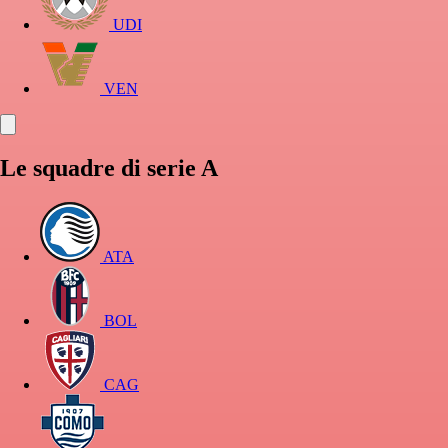
UDI
VEN
Le squadre di serie A
ATA
BOL
CAG