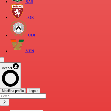
SAS
TOR
UDI
VEN
Accedi
Modifica profilo
Logout