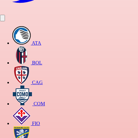
ATA
BOL
CAG
COM
FIO