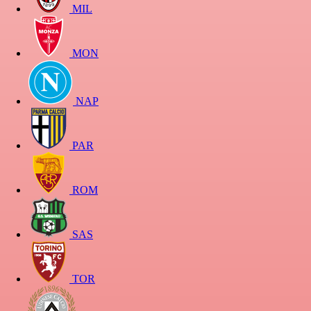
MIL
MON
NAP
PAR
ROM
SAS
TOR