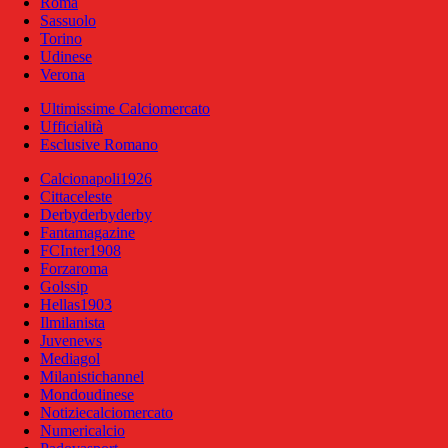
Roma
Sassuolo
Torino
Udinese
Verona
Ultimissime Calciomercato
Ufficialità
Esclusive Romano
Calcionapoli1926
Cittaceleste
Derbyderbyderby
Fantamagazine
FCInter1908
Forzaroma
Golssip
Hellas1903
Ilmilanista
Juvenews
Mediagol
Milanistichannel
Mondoudinese
Notiziecalciomercato
Numericalcio