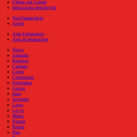
Ultime dai Campi
Indicazioni amichevoli
Voti Fantacalcio
Assist
Asta Fantacalcio
Asta di riparazione
News
Atalanta
Bologna
Cagliari
Como
Cremonese
Fiorentina
Genoa
Inter
Juventus
Lazio
Lecce
Milan
Napoli
Parma
Pisa