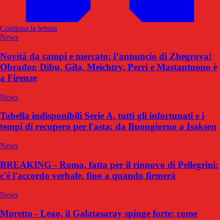
Continua la lettura
News
Novità da campi e mercato: l’annuncio di Zhegrova!
Obrador, Dibu, Gila, Meichtry, Perri e Mastantuono è
a Firenze
News
Tabella indisponibili Serie A, tutti gli infortunati e i
tempi di recupero per l'asta: da Buongiorno a Isaksen
News
BREAKING - Roma, fatta per il rinnovo di Pellegrini:
c'è l'accordo verbale, fino a quando firmerà
News
Moretto - Leao, il Galatasaray spinge forte: come