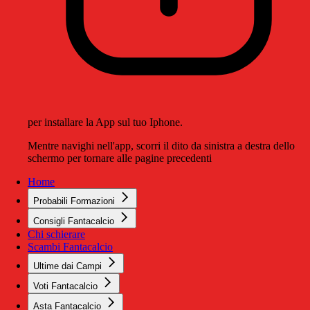
per installare la App sul tuo Iphone.
Mentre navighi nell'app, scorri il dito da sinistra a destra dello
schermo per tornare alle pagine precedenti
Home
Probabili Formazioni
Consigli Fantacalcio
Chi schierare
Scambi Fantacalcio
Ultime dai Campi
Voti Fantacalcio
Asta Fantacalcio