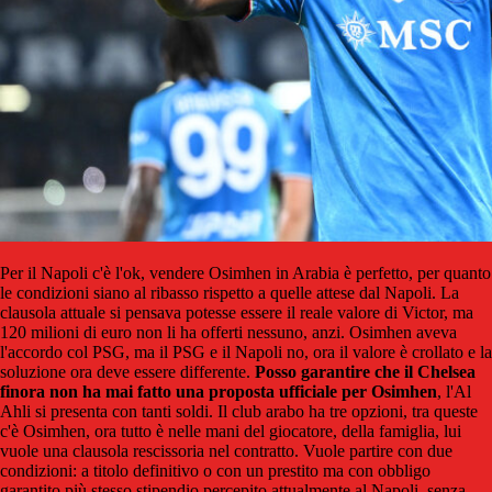
Per il Napoli c'è l'ok, vendere Osimhen in Arabia è perfetto, per quanto
le condizioni siano al ribasso rispetto a quelle attese dal Napoli. La
clausola attuale si pensava potesse essere il reale valore di Victor, ma
120 milioni di euro non li ha offerti nessuno, anzi. Osimhen aveva
l'accordo col PSG, ma il PSG e il Napoli no, ora il valore è crollato e la
soluzione ora deve essere differente.
Posso garantire che il Chelsea
finora non ha mai fatto una proposta ufficiale per Osimhen
, l'Al
Ahli si presenta con tanti soldi. Il club arabo ha tre opzioni, tra queste
c'è Osimhen, ora tutto è nelle mani del giocatore, della famiglia, lui
vuole una clausola rescissoria nel contratto. Vuole partire con due
condizioni: a titolo definitivo o con un prestito ma con obbligo
garantito più stesso stipendio percepito attualmente al Napoli, senza