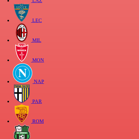
LAZ
LEC
MIL
MON
NAP
PAR
ROM