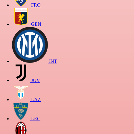
FRO
GEN
INT
JUV
LAZ
LEC