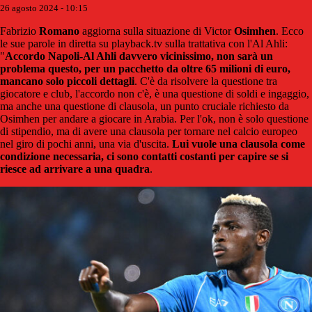
26 agosto 2024 - 10:15
Fabrizio
Romano
aggiorna sulla situazione di Victor
Osimhen
. Ecco
le sue parole in diretta su playback.tv sulla trattativa con l'Al Ahli:
"
Accordo Napoli-Al Ahli davvero vicinissimo, non sarà un
problema questo, per un pacchetto da oltre 65 milioni di euro,
mancano solo piccoli dettagli
. C'è da risolvere la questione tra
giocatore e club, l'accordo non c'è, è una questione di soldi e ingaggio,
ma anche una questione di clausola, un punto cruciale richiesto da
Osimhen per andare a giocare in Arabia. Per l'ok, non è solo questione
di stipendio, ma di avere una clausola per tornare nel calcio europeo
nel giro di pochi anni, una via d'uscita.
Lui vuole una clausola come
condizione necessaria, ci sono contatti costanti per capire se si
riesce ad arrivare a una quadra
.