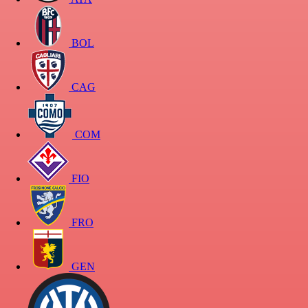
BOL
CAG
COM
FIO
FRO
GEN