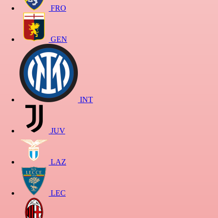
FRO
GEN
INT
JUV
LAZ
LEC