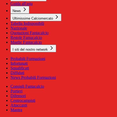
Guida all'asta
News
Ultimissime Calciomercato
Tabella Indisponibili
Nazionale
Quotazioni Fantacalcio
Regole Fantacalcio
Maglie Fantacalcio
I siti del nostro network
Probabili Formazioni
Infortunati
Squalificati
Diffidati
News Probabili Formazioni
Consigli Fantacalcio
Portieri
Difensori
Centrocampisti
Attaccanti
Mantra