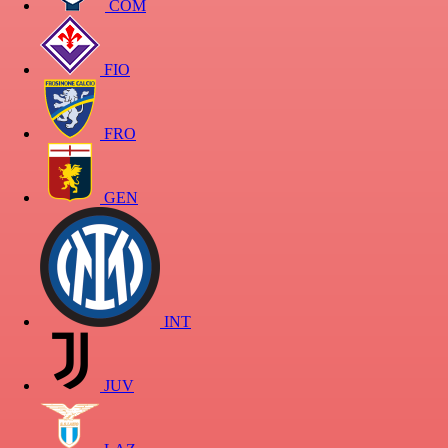
COM
FIO
FRO
GEN
INT
JUV