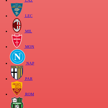
LAZ
LEC
MIL
MON
NAP
PAR
ROM