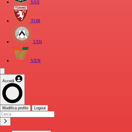
SAS
TOR
UDI
VEN
Accedi
Modifica profilo
Logout