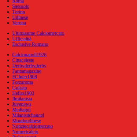
Roma
Sassuolo
Torino
Udinese
Verona
Ultimissime Calciomercato
Ufficialità
Esclusive Romano
Calcionapoli1926
Cittaceleste
Derbyderbyderby
Fantamagazine
FCInter1908
Forzaroma
Golssip
Hellas1903
Ilmilanista
Juvenews
Mediagol
Milanistichannel
Mondoudinese
Notiziecalciomercato
Numericalcio