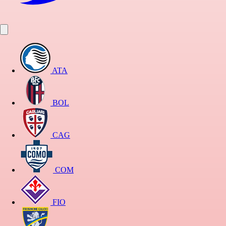
ATA
BOL
CAG
COM
FIO