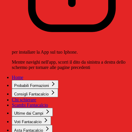
per installare la App sul tuo Iphone.
Mentre navighi nell'app, scorri il dito da sinistra a destra dello
schermo per tornare alle pagine precedenti
Home
Probabili Formazioni
Consigli Fantacalcio
Chi schierare
Scambi Fantacalcio
Ultime dai Campi
Voti Fantacalcio
Asta Fantacalcio