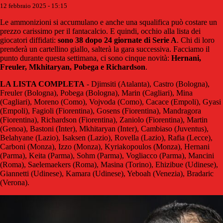
12 febbraio 2025 - 15:15
Le ammonizioni si accumulano e anche una squalifica può costare un
prezzo carissimo per il fantacalcio. E quindi, occhio alla lista dei
giocatori diffidati:
sono 38 dopo 24 giornate di Serie A
. Chi di loro
prenderà un cartellino giallo, salterà la gara successiva. Facciamo il
punto durante questa settimana, ci sono cinque novità:
Hernani,
Freuler, Mkhitaryan, Pobega e Richardson
.
LA LISTA COMPLETA
- Djimsiti (Atalanta), Castro (Bologna),
Freuler (Bologna), Pobega (Bologna), Marin (Cagliari), Mina
(Cagliari), Moreno (Como), Vojvoda (Como), Cacace (Empoli), Gyasi
(Empoli), Fagioli (Fiorentina), Gosens (Fiorentina), Mandragora
(Fiorentina), Richardson (Fiorentina), Zaniolo (Fiorentina), Martin
(Genoa), Bastoni (Inter), Mkhitaryan (Inter), Cambiaso (Juventus),
Belahyane (Lazio), Isaksen (Lazio), Rovella (Lazio), Rafia (Lecce),
Carboni (Monza), Izzo (Monza), Kyriakopoulos (Monza), Hernani
(Parma), Keita (Parma), Sohm (Parma), Vogliacco (Parma), Mancini
(Roma), Saelemaekers (Roma), Masina (Torino), Ehizibue (Udinese),
Giannetti (Udinese), Kamara (Udinese), Yeboah (Venezia), Bradaric
(Verona).