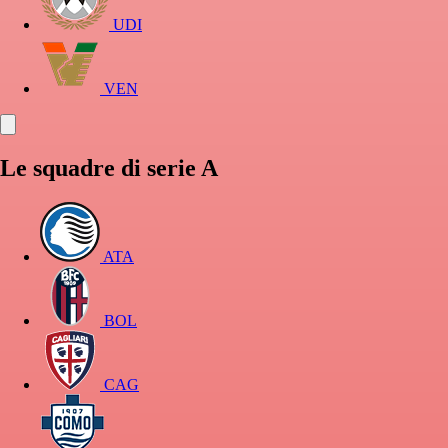
UDI
VEN
Le squadre di serie A
ATA
BOL
CAG