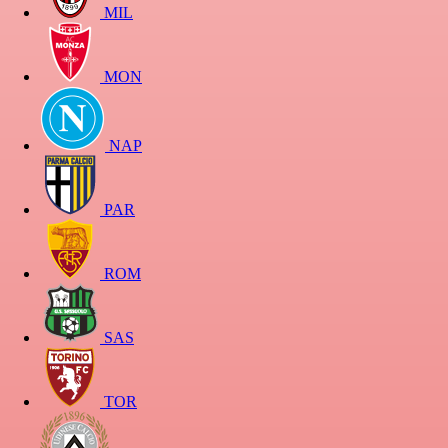
MIL
MON
NAP
PAR
ROM
SAS
TOR