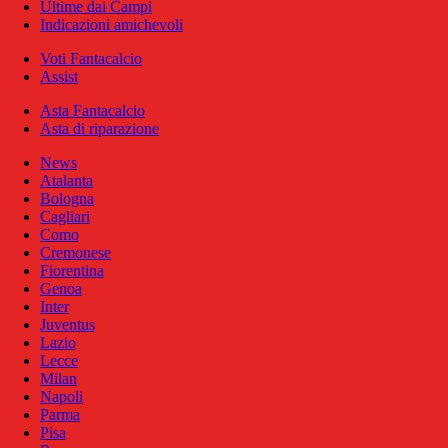
Ultime dai Campi
Indicazioni amichevoli
Voti Fantacalcio
Assist
Asta Fantacalcio
Asta di riparazione
News
Atalanta
Bologna
Cagliari
Como
Cremonese
Fiorentina
Genoa
Inter
Juventus
Lazio
Lecce
Milan
Napoli
Parma
Pisa