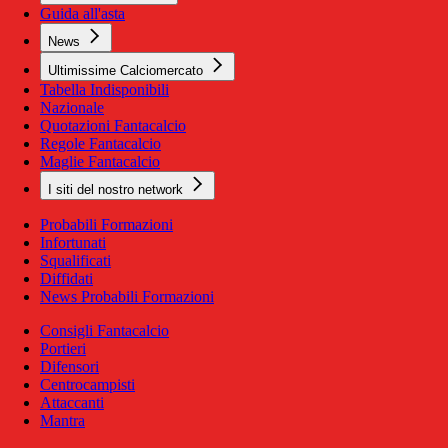
Guida all'asta
News
Ultimissime Calciomercato
Tabella Indisponibili
Nazionale
Quotazioni Fantacalcio
Regole Fantacalcio
Maglie Fantacalcio
I siti del nostro network
Probabili Formazioni
Infortunati
Squalificati
Diffidati
News Probabili Formazioni
Consigli Fantacalcio
Portieri
Difensori
Centrocampisti
Attaccanti
Mantra