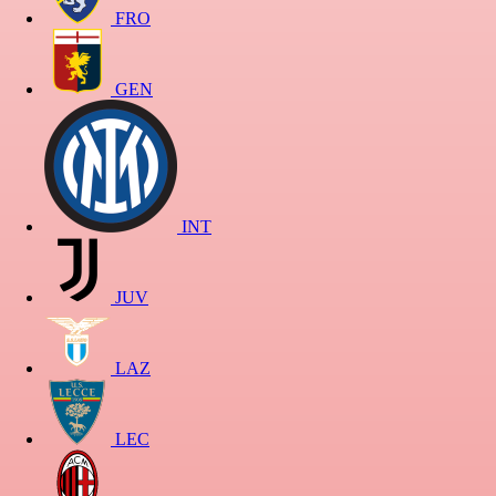
FRO
GEN
INT
JUV
LAZ
LEC