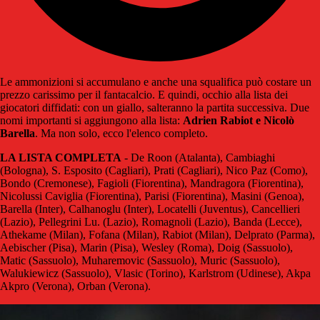
Le ammonizioni si accumulano e anche una squalifica può costare un
prezzo carissimo per il fantacalcio. E quindi, occhio alla lista dei
giocatori diffidati: con un giallo, salteranno la partita successiva. Due
nomi importanti si aggiungono alla lista:
Adrien Rabiot e Nicolò
Barella
. Ma non solo, ecco l'elenco completo.
LA LISTA COMPLETA
- De Roon (Atalanta), Cambiaghi
(Bologna), S. Esposito (Cagliari), Prati (Cagliari), Nico Paz (Como),
Bondo (Cremonese), Fagioli (Fiorentina), Mandragora (Fiorentina),
Nicolussi Caviglia (Fiorentina), Parisi (Fiorentina), Masini (Genoa),
Barella (Inter), Calhanoglu (Inter), Locatelli (Juventus), Cancellieri
(Lazio), Pellegrini Lu. (Lazio), Romagnoli (Lazio), Banda (Lecce),
Athekame (Milan), Fofana (Milan), Rabiot (Milan), Delprato (Parma),
Aebischer (Pisa), Marin (Pisa), Wesley (Roma), Doig (Sassuolo),
Matic (Sassuolo), Muharemovic (Sassuolo), Muric (Sassuolo),
Walukiewicz (Sassuolo), Vlasic (Torino), Karlstrom (Udinese), Akpa
Akpro (Verona), Orban (Verona).