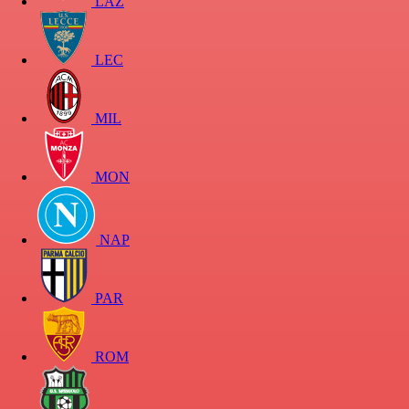
LAZ
LEC
MIL
MON
NAP
PAR
ROM