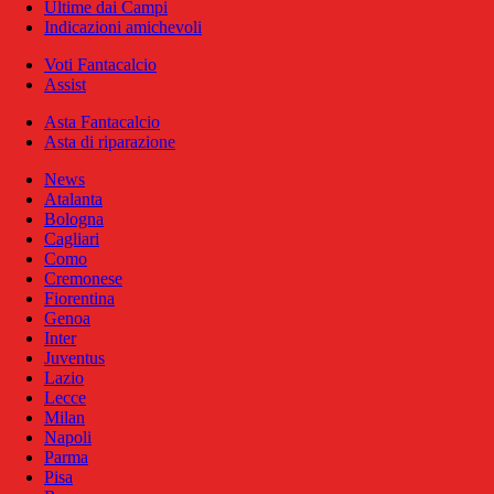
Ultime dai Campi
Indicazioni amichevoli
Voti Fantacalcio
Assist
Asta Fantacalcio
Asta di riparazione
News
Atalanta
Bologna
Cagliari
Como
Cremonese
Fiorentina
Genoa
Inter
Juventus
Lazio
Lecce
Milan
Napoli
Parma
Pisa