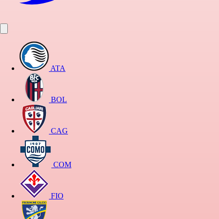
ATA
BOL
CAG
COM
FIO