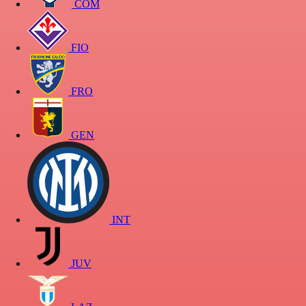
COM
FIO
FRO
GEN
INT
JUV