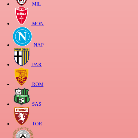
MIL
MON
NAP
PAR
ROM
SAS
TOR