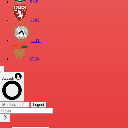
SAS
TOR
UDI
VEN
Accedi
Modifica profilo
Logout