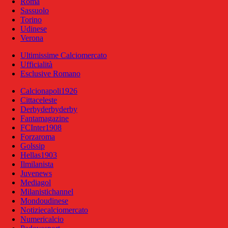
Roma
Sassuolo
Torino
Udinese
Verona
Ultimissime Calciomercato
Ufficialità
Esclusive Romano
Calcionapoli1926
Cittaceleste
Derbyderbyderby
Fantamagazine
FCInter1908
Forzaroma
Golssip
Hellas1903
Ilmilanista
Juvenews
Mediagol
Milanistichannel
Mondoudinese
Notiziecalciomercato
Numericalcio