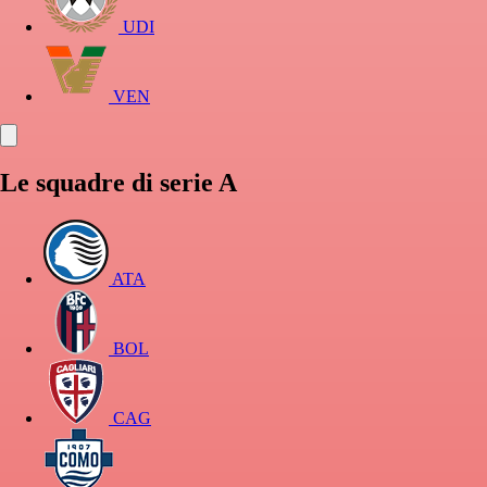
UDI
VEN
Le squadre di serie A
ATA
BOL
CAG