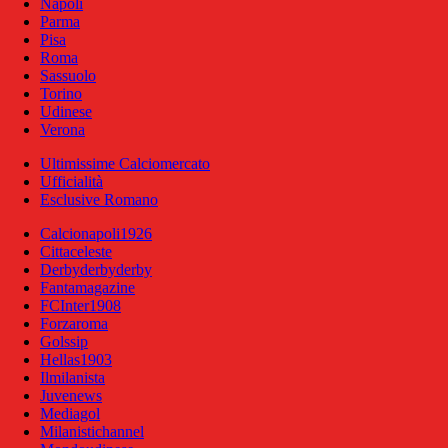
Napoli
Parma
Pisa
Roma
Sassuolo
Torino
Udinese
Verona
Ultimissime Calciomercato
Ufficialità
Esclusive Romano
Calcionapoli1926
Cittaceleste
Derbyderbyderby
Fantamagazine
FCInter1908
Forzaroma
Golssip
Hellas1903
Ilmilanista
Juvenews
Mediagol
Milanistichannel