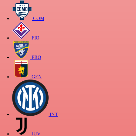
COM
FIO
FRO
GEN
INT
JUV