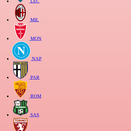
LEC
MIL
MON
NAP
PAR
ROM
SAS