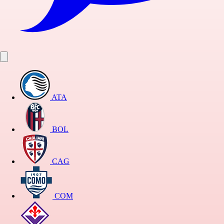
ATA
BOL
CAG
COM