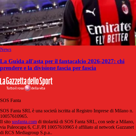
News
La Guida all'asta per il fantacalcio 2026-2027: chi
prendere e la divisione fascia per fascia
SOS Fanta
SOS Fanta SRL è una società iscritta al Registro Imprese di Milano n.
10057610965.
Il sito
sosfanta.com
di titolarità di SOS Fanta SRL, con sede a Milano,
via Paleocapa 6, C.F./PI 10057610965 è affiliato al network Gazzanet
di RCS Mediagroup S.p.a..