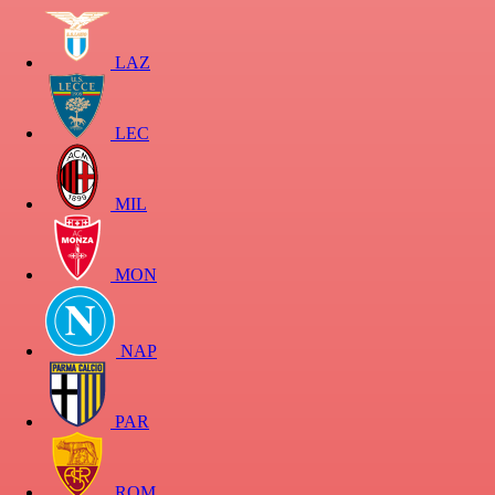
LAZ
LEC
MIL
MON
NAP
PAR
ROM