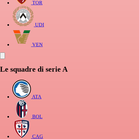
TOR
UDI
VEN
Le squadre di serie A
ATA
BOL
CAG