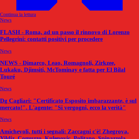
Continua la lettura
News
FLASH - Roma, ad un passo il rinnovo di Lorenzo
Pellegrini: contatti positivi per procedere
News
NEWS - Dimarco, Leao, Romagnoli, Zirkzee,
Lukaku, Djimsiti, McTominay e fatta per El Bilal
Touré
News
Dg Cagliari: "Certificato Esposito imbarazzante, è sul
mercato!". L'agente: "Si vergogni, ecco la verità"
News
Amichevoli, tutti i segnali: Zaccagni c'è! Zhegrova,
Yildiz, Comuzzo, Kulenovic, Politano, Spinazzola,