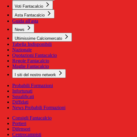
Voti Fantacalcio
Asta Fantacalcio
Guida all'asta
News
Ultimissime Calciomercato
Tabella Indisponibili
Nazionale
Quotazioni Fantacalcio
Regole Fantacalcio
Maglie Fantacalcio
I siti del nostro network
Probabili Formazioni
Infortunati
Squalificati
Diffidati
News Probabili Formazioni
Consigli Fantacalcio
Portieri
Difensori
Centrocampisti