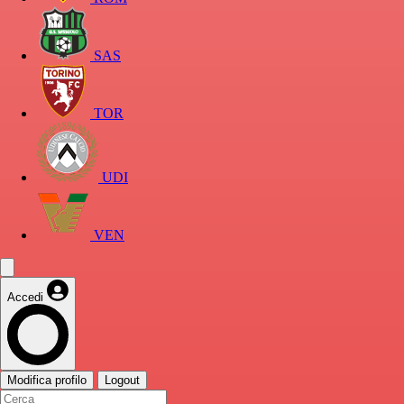
SAS
TOR
UDI
VEN
Accedi
Modifica profilo
Logout