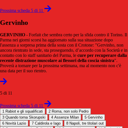
Prossima scheda 5 di 11
Gervinho
GERVINHO
- Forfait che sembra certo per la sfida contro il Torino. Il
Parma nei giorni scorsi ha aggiornato sulla sua situazione dopo
l'assenza a sorpresa prima della sosta con il Crotone: "Gervinho, non
ancora rientrato in sede, sta proseguendo, d’accordo con la Società e in
contatto con lo staff sanitario del Parma, le
cure per recuperare dalla
recente distrazione muscolare ai flessori della coscia sinistra
".
Proverà a tornare per la prossima settimana, ma al momento non c'è
una data per il suo rientro.
5 di 11
Prossima scheda 5 di 11
1
Rabiot e gli squalificati
2
Roma, non solo Pedro
3
Quando torna Skorupski
4
Assenze Milan
5
Gervinho
6
Novità Lazio
7
Caldirola e Iago
8
Napoli, tre titolari out