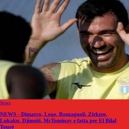
News
NEWS - Dimarco, Leao, Romagnoli, Zirkzee,
Lukaku, Djimsiti, McTominay e fatta per El Bilal
Touré