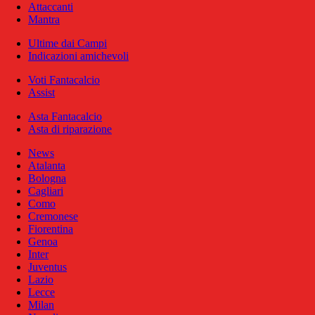
Attaccanti
Mantra
Ultime dai Campi
Indicazioni amichevoli
Voti Fantacalcio
Assist
Asta Fantacalcio
Asta di riparazione
News
Atalanta
Bologna
Cagliari
Como
Cremonese
Fiorentina
Genoa
Inter
Juventus
Lazio
Lecce
Milan