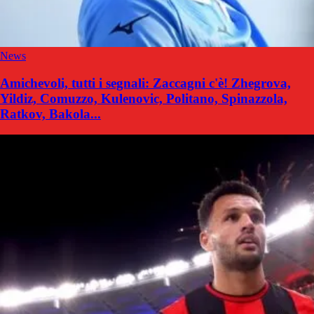
News
Amichevoli, tutti i segnali: Zaccagni c'è! Zhegrova,
Yildiz, Comuzzo, Kulenovic, Politano, Spinazzola,
Ratkov, Bakola...