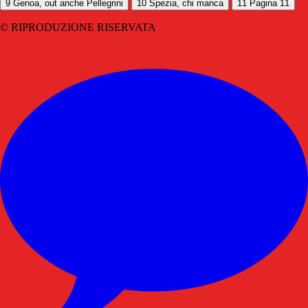
9
Genoa, out anche Pellegrini
10
Spezia, chi manca
11
Pagina 11
© RIPRODUZIONE RISERVATA