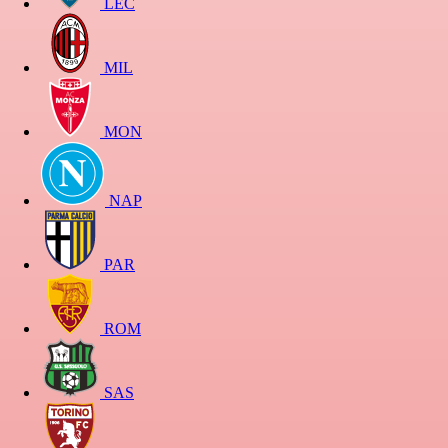
LEC
MIL
MON
NAP
PAR
ROM
SAS