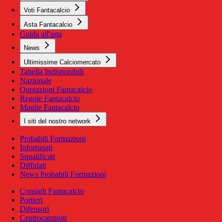
Voti Fantacalcio
Asta Fantacalcio
Guida all'asta
News
Ultimissime Calciomercato
Tabella Indisponibili
Nazionale
Quotazioni Fantacalcio
Regole Fantacalcio
Maglie Fantacalcio
I siti del nostro network
Probabili Formazioni
Infortunati
Squalificati
Diffidati
News Probabili Formazioni
Consigli Fantacalcio
Portieri
Difensori
Centrocampisti