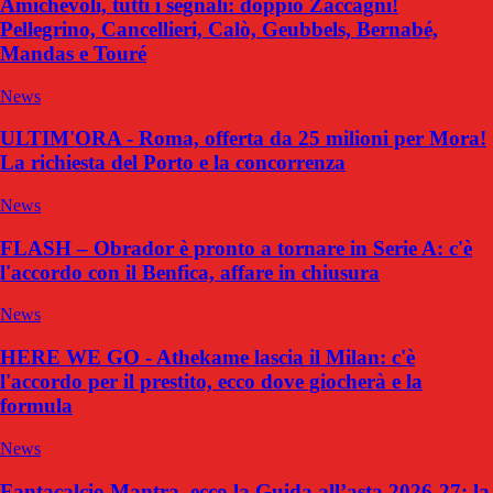
Amichevoli, tutti i segnali: doppio Zaccagni!
Pellegrino, Cancellieri, Calò, Geubbels, Bernabé,
Mandas e Touré
News
ULTIM'ORA - Roma, offerta da 25 milioni per Mora!
La richiesta del Porto e la concorrenza
News
FLASH – Obrador è pronto a tornare in Serie A: c'è
l'accordo con il Benfica, affare in chiusura
News
HERE WE GO - Athekame lascia il Milan: c'è
l'accordo per il prestito, ecco dove giocherà e la
formula
News
Fantacalcio Mantra, ecco la Guida all’asta 2026-27: la