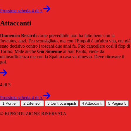
Prossima scheda 4 di 5
Attaccanti
Domenico Berardi
come prevedibile non ha fatto bene con la
Juventus, anzi. Era sconsigliato, ma con l'Empoli è un'altra vita, era già
stato decisivo contro i toscani due anni fa. Può cancellare così il flop di
Torino. Male anche
Gio Simeone
al San Paolo, viene da
un'insufficienza ma con la Spal in casa va rimesso. Deve ritrovare il
gol.
4 di 5
Prossima scheda 4 di 5
1
Portieri
2
Difensori
3
Centrocampisti
4
Attaccanti
5
Pagina 5
© RIPRODUZIONE RISERVATA