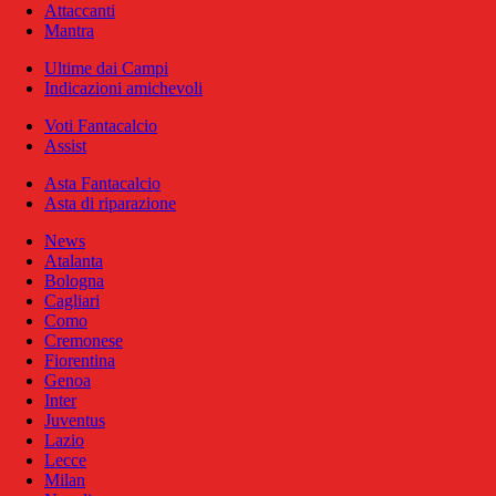
Attaccanti
Mantra
Ultime dai Campi
Indicazioni amichevoli
Voti Fantacalcio
Assist
Asta Fantacalcio
Asta di riparazione
News
Atalanta
Bologna
Cagliari
Como
Cremonese
Fiorentina
Genoa
Inter
Juventus
Lazio
Lecce
Milan