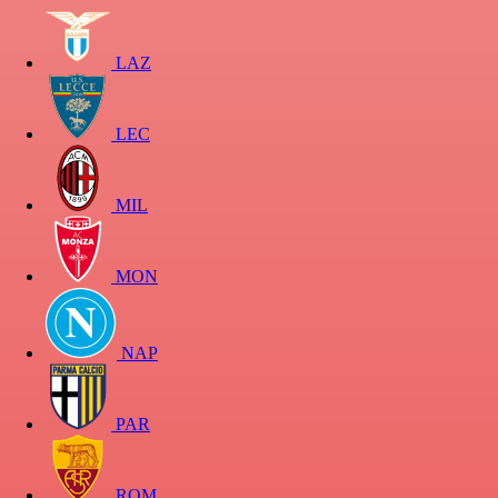
LAZ
LEC
MIL
MON
NAP
PAR
ROM