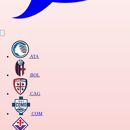
ATA
BOL
CAG
COM