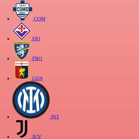
COM
FIO
FRO
GEN
INT
JUV