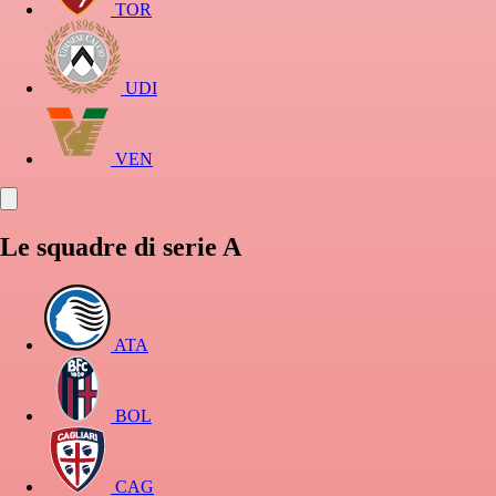
TOR
UDI
VEN
Le squadre di serie A
ATA
BOL
CAG