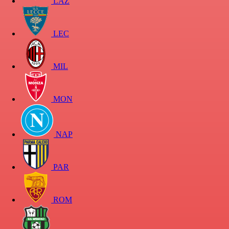
LAZ
LEC
MIL
MON
NAP
PAR
ROM