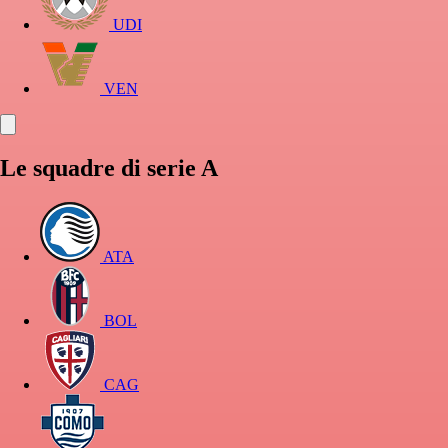
UDI
VEN
Le squadre di serie A
ATA
BOL
CAG