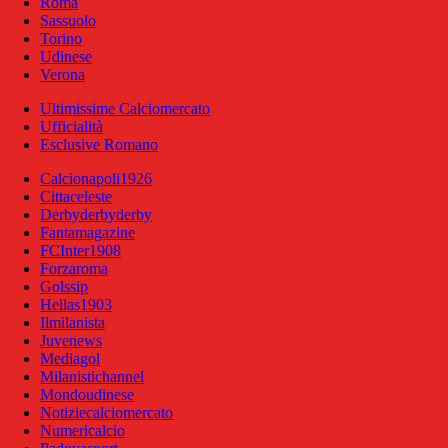
Roma
Sassuolo
Torino
Udinese
Verona
Ultimissime Calciomercato
Ufficialità
Esclusive Romano
Calcionapoli1926
Cittaceleste
Derbyderbyderby
Fantamagazine
FCInter1908
Forzaroma
Golssip
Hellas1903
Ilmilanista
Juvenews
Mediagol
Milanistichannel
Mondoudinese
Notiziecalciomercato
Numericalcio