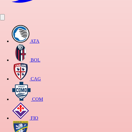
ATA
BOL
CAG
COM
FIO