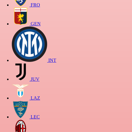
FRO
GEN
INT
JUV
LAZ
LEC