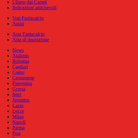
Ultime dai Campi
Indicazioni amichevoli
Voti Fantacalcio
Assist
Asta Fantacalcio
Asta di riparazione
News
Atalanta
Bologna
Cagliari
Como
Cremonese
Fiorentina
Genoa
Inter
Juventus
Lazio
Lecce
Milan
Napoli
Parma
Pisa