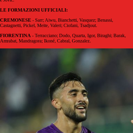
LE FORMAZIONI UFFICIALI:
CREMONESE
- Sarr; Aiwu, Bianchetti, Vasquez; Benassi,
Castagnetti, Pickel, Meite, Valeri; Ciofani, Tsadjout.
FIORENTINA
- Terracciano; Dodo, Quarta, Igor, Biraghi; Barak,
Amrabat, Mandragora; Ikoné, Cabral, Gonzalez.