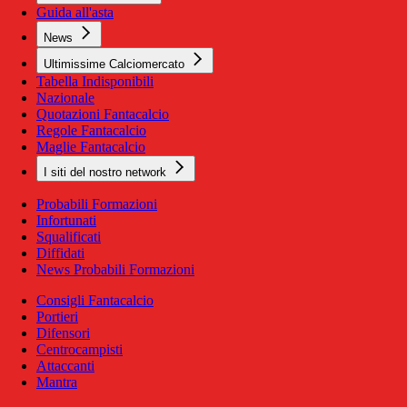
Guida all'asta
News
Ultimissime Calciomercato
Tabella Indisponibili
Nazionale
Quotazioni Fantacalcio
Regole Fantacalcio
Maglie Fantacalcio
I siti del nostro network
Probabili Formazioni
Infortunati
Squalificati
Diffidati
News Probabili Formazioni
Consigli Fantacalcio
Portieri
Difensori
Centrocampisti
Attaccanti
Mantra