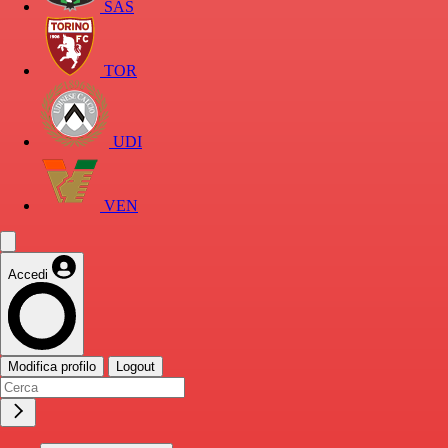
SAS
TOR
UDI
VEN
Accedi
Modifica profilo
Logout