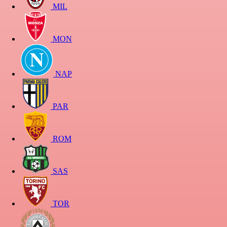
MIL
MON
NAP
PAR
ROM
SAS
TOR