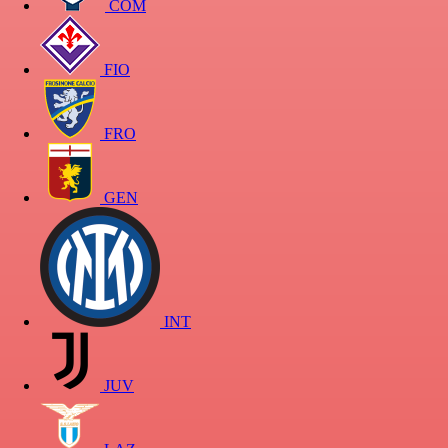
COM
FIO
FRO
GEN
INT
JUV