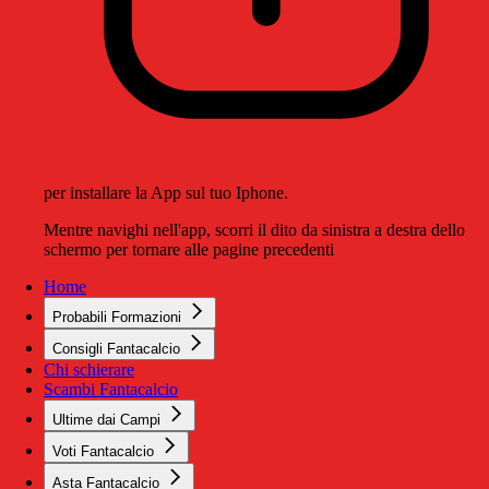
per installare la App sul tuo Iphone.
Mentre navighi nell'app, scorri il dito da sinistra a destra dello
schermo per tornare alle pagine precedenti
Home
Probabili Formazioni
Consigli Fantacalcio
Chi schierare
Scambi Fantacalcio
Ultime dai Campi
Voti Fantacalcio
Asta Fantacalcio