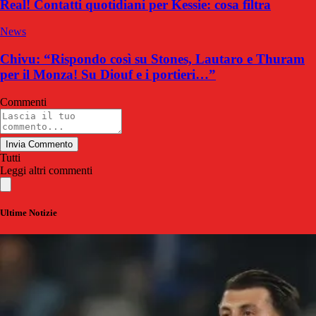
Real! Contatti quotidiani per Kessie: cosa filtra
News
Chivu: “Rispondo così su Stones, Lautaro e Thuram
per il Monza! Su Diouf e i portieri…”
Commenti
Invia Commento
Tutti
Leggi altri commenti
Ultime Notizie