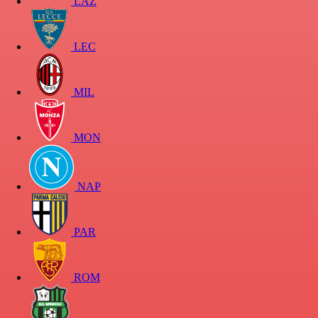
LAZ
LEC
MIL
MON
NAP
PAR
ROM