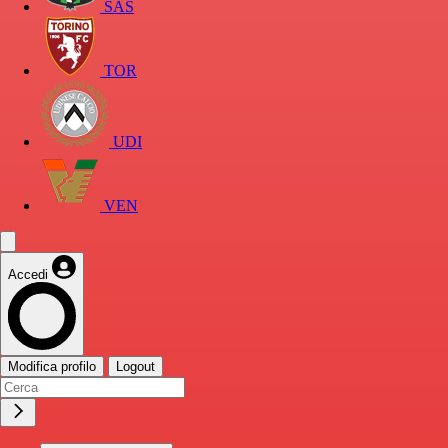
SAS
TOR
UDI
VEN
Accedi
Modifica profilo
Logout