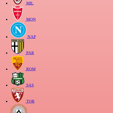
MIL
MON
NAP
PAR
ROM
SAS
TOR