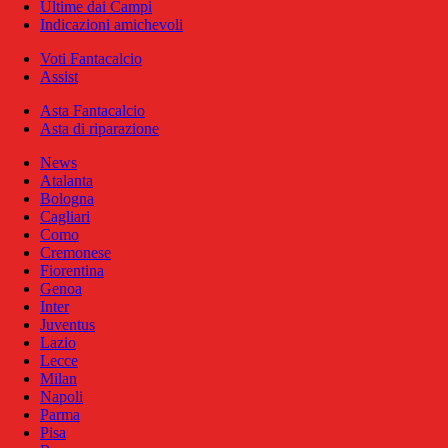
Ultime dai Campi
Indicazioni amichevoli
Voti Fantacalcio
Assist
Asta Fantacalcio
Asta di riparazione
News
Atalanta
Bologna
Cagliari
Como
Cremonese
Fiorentina
Genoa
Inter
Juventus
Lazio
Lecce
Milan
Napoli
Parma
Pisa