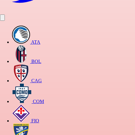
ATA
BOL
CAG
COM
FIO