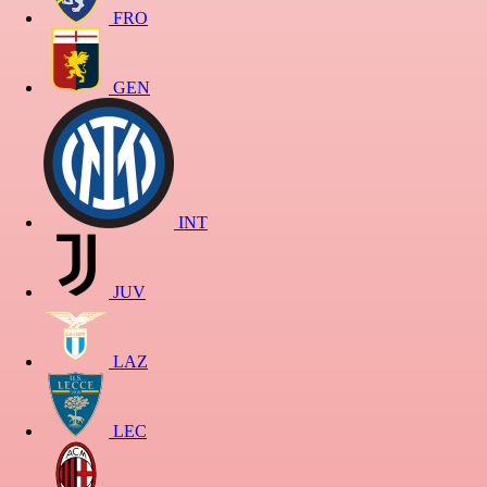
FRO
GEN
INT
JUV
LAZ
LEC