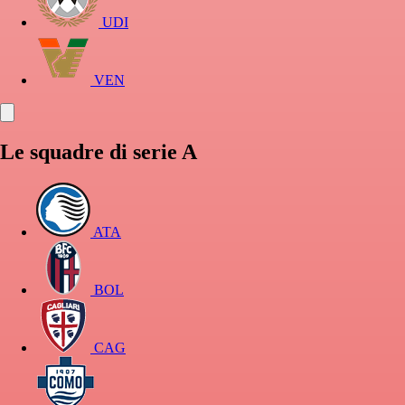
UDI
VEN
Le squadre di serie A
ATA
BOL
CAG