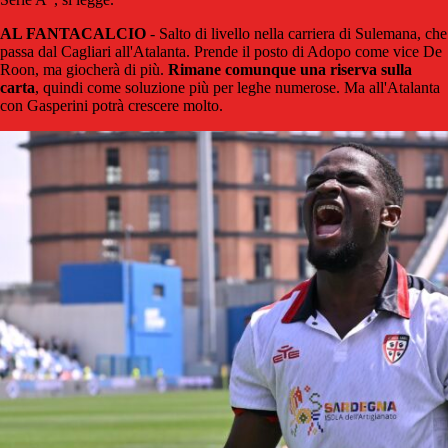
AL FANTACALCIO
- Salto di livello nella carriera di Sulemana, che
passa dal Cagliari all'Atalanta. Prende il posto di Adopo come vice De
Roon, ma giocherà di più.
Rimane comunque una riserva sulla
carta
, quindi come soluzione più per leghe numerose. Ma all'Atalanta
con Gasperini potrà crescere molto.