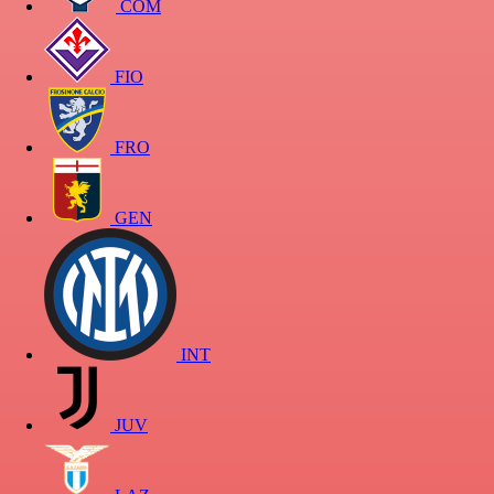
COM
FIO
FRO
GEN
INT
JUV