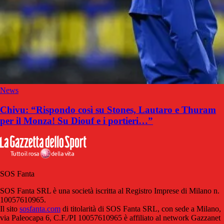
News
Chivu: “Rispondo così su Stones, Lautaro e Thuram
per il Monza! Su Diouf e i portieri…”
SOS Fanta
SOS Fanta SRL è una società iscritta al Registro Imprese di Milano n.
10057610965.
Il sito
sosfanta.com
di titolarità di SOS Fanta SRL, con sede a Milano,
via Paleocapa 6, C.F./PI 10057610965 è affiliato al network Gazzanet