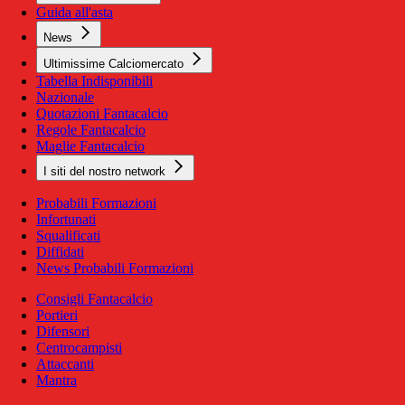
Guida all'asta
News
Ultimissime Calciomercato
Tabella Indisponibili
Nazionale
Quotazioni Fantacalcio
Regole Fantacalcio
Maglie Fantacalcio
I siti del nostro network
Probabili Formazioni
Infortunati
Squalificati
Diffidati
News Probabili Formazioni
Consigli Fantacalcio
Portieri
Difensori
Centrocampisti
Attaccanti
Mantra