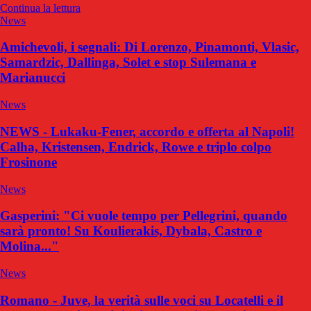
Continua la lettura
News
Amichevoli, i segnali: Di Lorenzo, Pinamonti, Vlasic,
Samardzic, Dallinga, Solet e stop Sulemana e
Marianucci
News
NEWS - Lukaku-Fener, accordo e offerta al Napoli!
Calha, Kristensen, Endrick, Rowe e triplo colpo
Frosinone
News
Gasperini: "Ci vuole tempo per Pellegrini, quando
sarà pronto! Su Koulierakis, Dybala, Castro e
Molina..."
News
Romano - Juve, la verità sulle voci su Locatelli e il