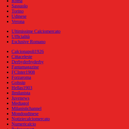
Roma
Sassuolo
Torino
Udinese
Verona
Ultimissime Calciomercato
Ufficialità
Esclusive Romano
Calcionapoli1926
Cittaceleste
Derbyderbyderby
Fantamagazine
FCInter1908
Forzaroma
Golssip
Hellas1903
Ilmilanista
Juvenews
Mediagol
Milanistichannel
Mondoudinese
Notiziecalciomercato
Numericalcio