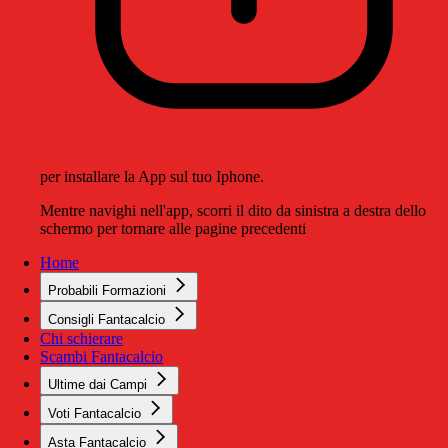
per installare la App sul tuo Iphone.
Mentre navighi nell'app, scorri il dito da sinistra a destra dello
schermo per tornare alle pagine precedenti
Home
Probabili Formazioni
Consigli Fantacalcio
Chi schierare
Scambi Fantacalcio
Ultime dai Campi
Voti Fantacalcio
Asta Fantacalcio