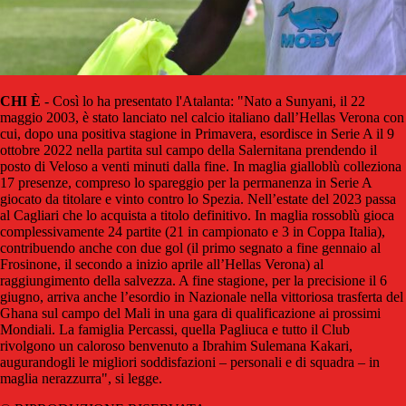
CHI È
- Così lo ha presentato l'Atalanta: "Nato a Sunyani, il 22
maggio 2003, è stato lanciato nel calcio italiano dall’Hellas Verona con
cui, dopo una positiva stagione in Primavera, esordisce in Serie A il 9
ottobre 2022 nella partita sul campo della Salernitana prendendo il
posto di Veloso a venti minuti dalla fine. In maglia gialloblù colleziona
17 presenze, compreso lo spareggio per la permanenza in Serie A
giocato da titolare e vinto contro lo Spezia. Nell’estate del 2023 passa
al Cagliari che lo acquista a titolo definitivo. In maglia rossoblù gioca
complessivamente 24 partite (21 in campionato e 3 in Coppa Italia),
contribuendo anche con due gol (il primo segnato a fine gennaio al
Frosinone, il secondo a inizio aprile all’Hellas Verona) al
raggiungimento della salvezza. A fine stagione, per la precisione il 6
giugno, arriva anche l’esordio in Nazionale nella vittoriosa trasferta del
Ghana sul campo del Mali in una gara di qualificazione ai prossimi
Mondiali. La famiglia Percassi, quella Pagliuca e tutto il Club
rivolgono un caloroso benvenuto a Ibrahim Sulemana Kakari,
augurandogli le migliori soddisfazioni – personali e di squadra – in
maglia nerazzurra", si legge.