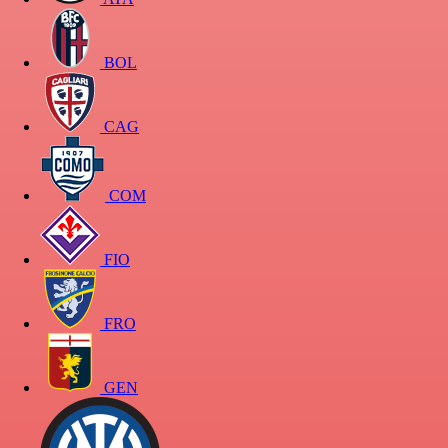
BOL
CAG
COM
FIO
FRO
GEN