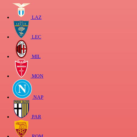
LAZ
LEC
MIL
MON
NAP
PAR
ROM