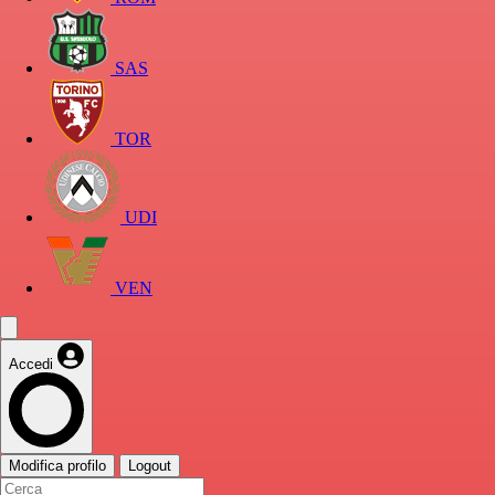
SAS
TOR
UDI
VEN
Accedi
Modifica profilo
Logout