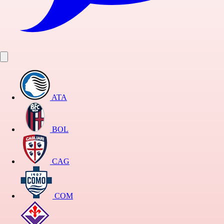
ATA
BOL
CAG
COM