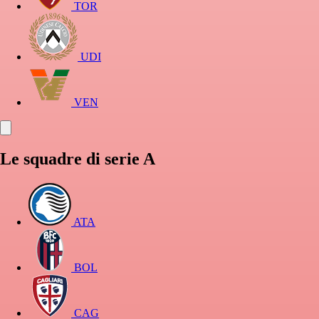
TOR
UDI
VEN
Le squadre di serie A
ATA
BOL
CAG