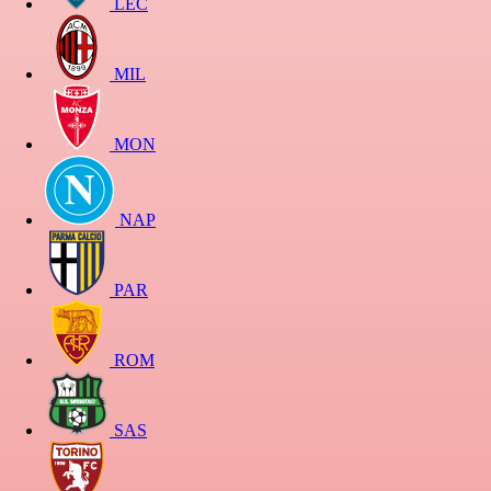
LEC
MIL
MON
NAP
PAR
ROM
SAS