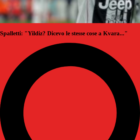
Spalletti: "Yildiz? Dicevo le stesse cose a Kvara..."