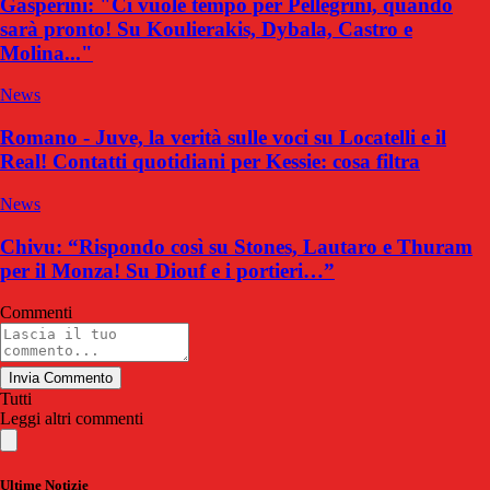
Gasperini: "Ci vuole tempo per Pellegrini, quando
sarà pronto! Su Koulierakis, Dybala, Castro e
Molina..."
News
Romano - Juve, la verità sulle voci su Locatelli e il
Real! Contatti quotidiani per Kessie: cosa filtra
News
Chivu: “Rispondo così su Stones, Lautaro e Thuram
per il Monza! Su Diouf e i portieri…”
Commenti
Invia Commento
Tutti
Leggi altri commenti
Ultime Notizie