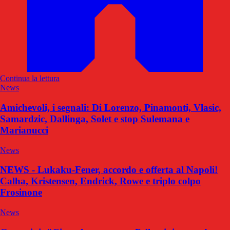
Continua la lettura
News
Amichevoli, i segnali: Di Lorenzo, Pinamonti, Vlasic,
Samardzic, Dallinga, Solet e stop Sulemana e
Marianucci
News
NEWS - Lukaku-Fener, accordo e offerta al Napoli!
Calha, Kristensen, Endrick, Rowe e triplo colpo
Frosinone
News