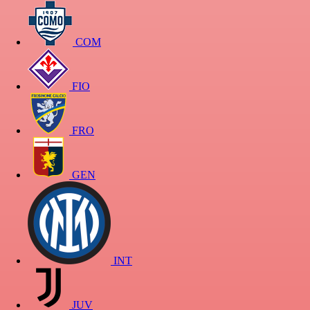
COM
FIO
FRO
GEN
INT
JUV