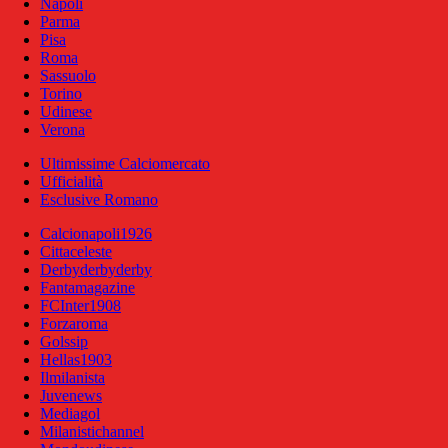
Napoli
Parma
Pisa
Roma
Sassuolo
Torino
Udinese
Verona
Ultimissime Calciomercato
Ufficialità
Esclusive Romano
Calcionapoli1926
Cittaceleste
Derbyderbyderby
Fantamagazine
FCInter1908
Forzaroma
Golssip
Hellas1903
Ilmilanista
Juvenews
Mediagol
Milanistichannel