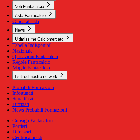
Voti Fantacalcio
Asta Fantacalcio
Guida all'asta
News
Ultimissime Calciomercato
Tabella Indisponibili
Nazionale
Quotazioni Fantacalcio
Regole Fantacalcio
Maglie Fantacalcio
I siti del nostro network
Probabili Formazioni
Infortunati
Squalificati
Diffidati
News Probabili Formazioni
Consigli Fantacalcio
Portieri
Difensori
Centrocampisti