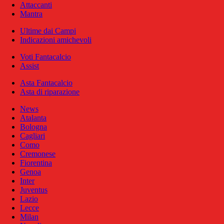
Attaccanti
Mantra
Ultime dai Campi
Indicazioni amichevoli
Voti Fantacalcio
Assist
Asta Fantacalcio
Asta di riparazione
News
Atalanta
Bologna
Cagliari
Como
Cremonese
Fiorentina
Genoa
Inter
Juventus
Lazio
Lecce
Milan