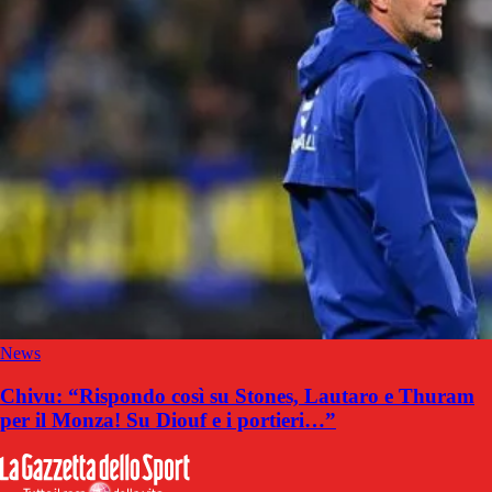
News
Chivu: “Rispondo così su Stones, Lautaro e Thuram
per il Monza! Su Diouf e i portieri…”