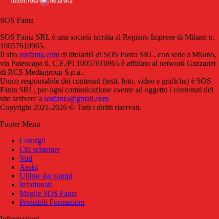
SOS Fanta
SOS Fanta SRL è una società iscritta al Registro Imprese di Milano n.
10057610965.
Il sito
sosfanta.com
di titolarità di SOS Fanta SRL, con sede a Milano,
via Paleocapa 6, C.F./PI 10057610965 è affiliato al network Gazzanet
di RCS Mediagroup S.p.a..
Unico responsabile dei contenuti (testi, foto, video e grafiche) è SOS
Fanta SRL; per ogni comunicazione avente ad oggetto i contenuti del
sito scrivere a
sosfanta@gmail.com
Copyright 2021-2026 © Tutti i diritti riservati.
Footer Menu
Consigli
Chi schierare
Voti
Assist
Ultime dai campi
Infortunati
Maglie SOS Fanta
Probabili Formazioni
Informazioni