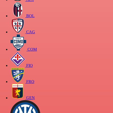
BOL
CAG
COM
FIO
FRO
GEN