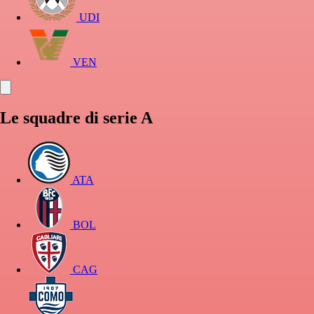
UDI
VEN
Le squadre di serie A
ATA
BOL
CAG