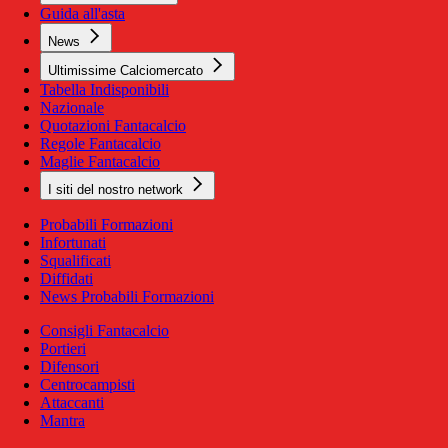
Guida all'asta
News
Ultimissime Calciomercato
Tabella Indisponibili
Nazionale
Quotazioni Fantacalcio
Regole Fantacalcio
Maglie Fantacalcio
I siti del nostro network
Probabili Formazioni
Infortunati
Squalificati
Diffidati
News Probabili Formazioni
Consigli Fantacalcio
Portieri
Difensori
Centrocampisti
Attaccanti
Mantra