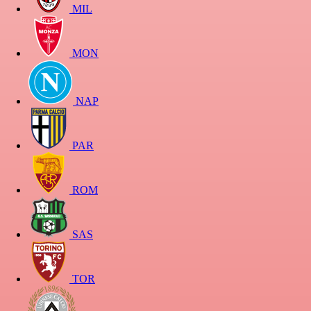
MIL
MON
NAP
PAR
ROM
SAS
TOR