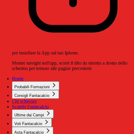
per installare la App sul tuo Iphone.
Mentre navighi nell'app, scorri il dito da sinistra a destra dello
schermo per tornare alle pagine precedenti
Home
Probabili Formazioni
Consigli Fantacalcio
Chi schierare
Scambi Fantacalcio
Ultime dai Campi
Voti Fantacalcio
Asta Fantacalcio