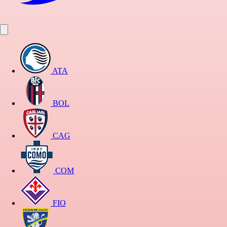
ATA
BOL
CAG
COM
FIO