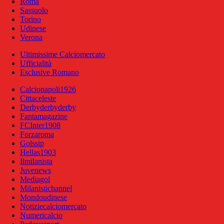
Roma
Sassuolo
Torino
Udinese
Verona
Ultimissime Calciomercato
Ufficialità
Esclusive Romano
Calcionapoli1926
Cittaceleste
Derbyderbyderby
Fantamagazine
FCInter1908
Forzaroma
Golssip
Hellas1903
Ilmilanista
Juvenews
Mediagol
Milanistichannel
Mondoudinese
Notiziecalciomercato
Numericalcio