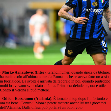
-
Marko Arnautovic (Inter)
: Grandi numeri quando gioca da titolare,
ha tradito solo all’ultima contro la Roma anche se aveva fatto un assist
in fuorigioco. La svolta è arrivata da febbraio in poi, quando purtroppo
molti lo avevano svincolato al fanta. Prima era deludente, ora è utile.
Contro il Verona si può mettere.
-
Odilon Kossounou (Atalanta)
: È tornato al top dopo l’infortunio e
ora sta bene. Contro il Monza potete mettere anche lui tra i giocatori
dell’Atalanta. Dalla difesa può portarvi un buon voto.