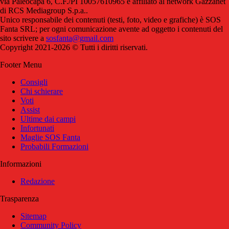
via Paleocapa 6, C.F./PI 10057610965 è affiliato al network Gazzanet
di RCS Mediagroup S.p.a..
Unico responsabile dei contenuti (testi, foto, video e grafiche) è SOS
Fanta SRL; per ogni comunicazione avente ad oggetto i contenuti del
sito scrivere a
sosfanta@gmail.com
Copyright 2021-2026 © Tutti i diritti riservati.
Footer Menu
Consigli
Chi schierare
Voti
Assist
Ultime dai campi
Infortunati
Maglie SOS Fanta
Probabili Formazioni
Informazioni
Redazione
Trasparenza
Sitemap
Community Policy