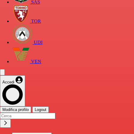
SAS
TOR
UDI
VEN
Accedi
Modifica profilo
Logout