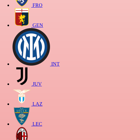
FRO
GEN
INT
JUV
LAZ
LEC