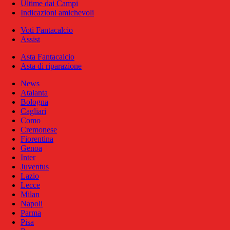
Ultime dai Campi
Indicazioni amichevoli
Voti Fantacalcio
Assist
Asta Fantacalcio
Asta di riparazione
News
Atalanta
Bologna
Cagliari
Como
Cremonese
Fiorentina
Genoa
Inter
Juventus
Lazio
Lecce
Milan
Napoli
Parma
Pisa