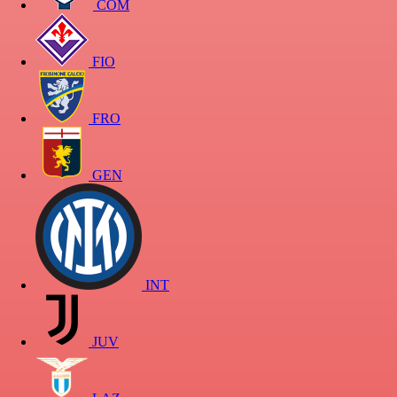
COM
FIO
FRO
GEN
INT
JUV