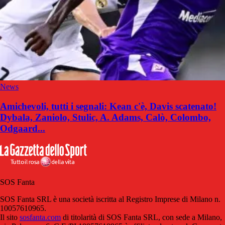
News
Amichevoli, tutti i segnali: Kean c'è, Davis scatenato!
Dybala, Zaniolo, Stulic, A. Adams, Calò, Colombo,
Odgaard...
SOS Fanta
SOS Fanta SRL è una società iscritta al Registro Imprese di Milano n.
10057610965.
Il sito
sosfanta.com
di titolarità di SOS Fanta SRL, con sede a Milano,