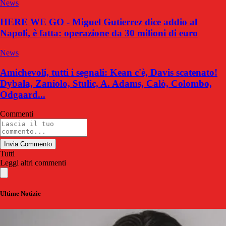
News
HERE WE GO - Miguel Gutierrez dice addio al
Napoli, è fatta: operazione da 30 milioni di euro
News
Amichevoli, tutti i segnali: Kean c'è, Davis scatenato!
Dybala, Zaniolo, Stulic, A. Adams, Calò, Colombo,
Odgaard...
Commenti
Invia Commento
Tutti
Leggi altri commenti
Ultime Notizie