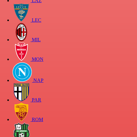
LAZ
LEC
MIL
MON
NAP
PAR
ROM