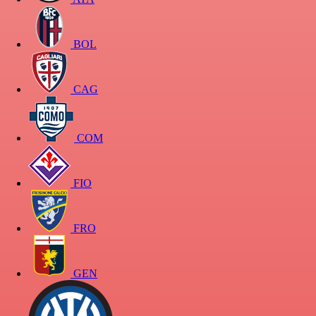
BOL
CAG
COM
FIO
FRO
GEN