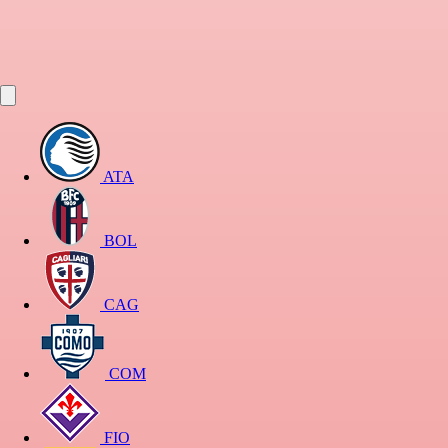
ATA
BOL
CAG
COM
FIO