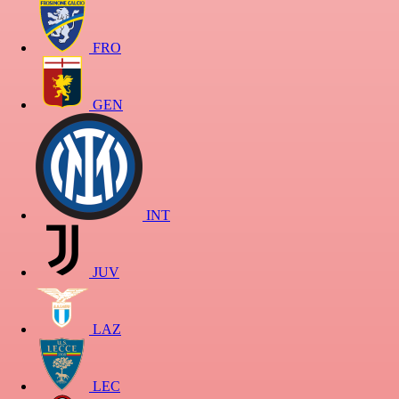
FRO
GEN
INT
JUV
LAZ
LEC