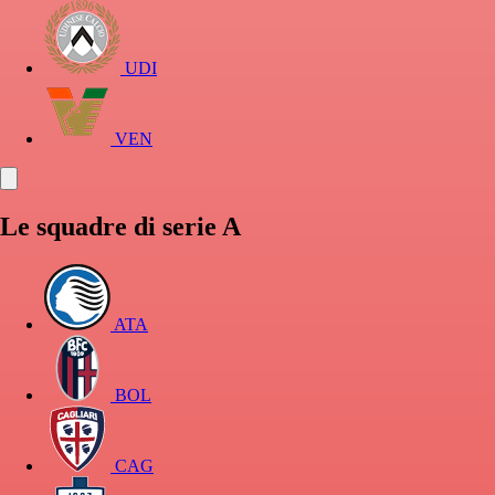
UDI
VEN
Le squadre di serie A
ATA
BOL
CAG