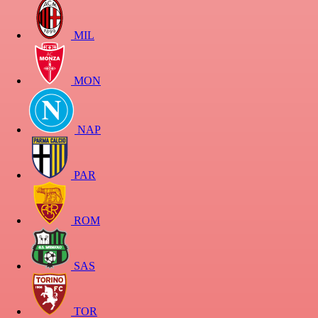
MIL
MON
NAP
PAR
ROM
SAS
TOR