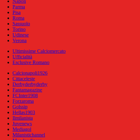
Napoli
Parma
Pisa
Roma
Sassuolo
Torino
Udinese
Verona
Ultimissime Calciomercato
Ufficialità
Esclusive Romano
Calcionapoli1926
Cittaceleste
Derbyderbyderby
Fantamagazine
FCInter1908
Forzaroma
Golssip
Hellas1903
Ilmilanista
Juvenews
Mediagol
Milanistichannel