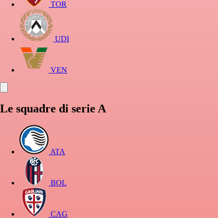
TOR
UDI
VEN
Le squadre di serie A
ATA
BOL
CAG