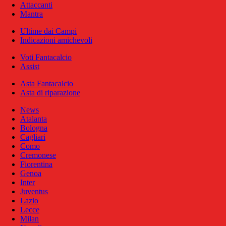
Attaccanti
Mantra
Ultime dai Campi
Indicazioni amichevoli
Voti Fantacalcio
Assist
Asta Fantacalcio
Asta di riparazione
News
Atalanta
Bologna
Cagliari
Como
Cremonese
Fiorentina
Genoa
Inter
Juventus
Lazio
Lecce
Milan