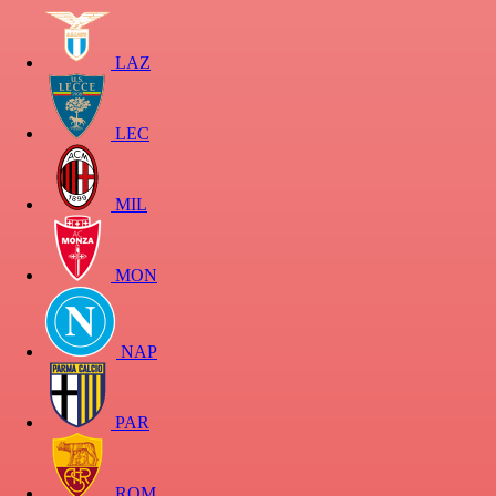
LAZ
LEC
MIL
MON
NAP
PAR
ROM