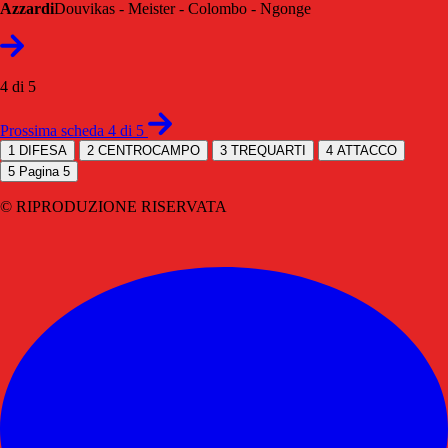
Azzardi
Douvikas - Meister - Colombo - Ngonge
4 di 5
Prossima scheda 4 di 5
1
DIFESA
2
CENTROCAMPO
3
TREQUARTI
4
ATTACCO
5
Pagina 5
© RIPRODUZIONE RISERVATA