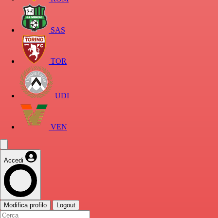
SAS
TOR
UDI
VEN
Accedi
Modifica profilo
Logout