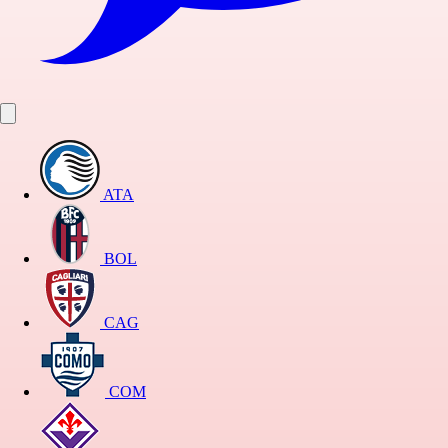
ATA
BOL
CAG
COM