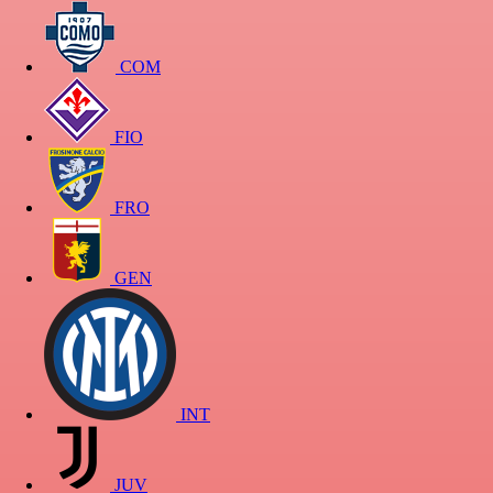
COM
FIO
FRO
GEN
INT
JUV