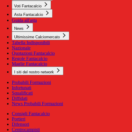
Voti Fantacalcio
Asta Fantacalcio
Guida all'asta
News
Ultimissime Calciomercato
Tabella Indisponibili
Nazionale
Quotazioni Fantacalcio
Regole Fantacalcio
Maglie Fantacalcio
I siti del nostro network
Probabili Formazioni
Infortunati
Squalificati
Diffidati
News Probabili Formazioni
Consigli Fantacalcio
Portieri
Difensori
Centrocampisti