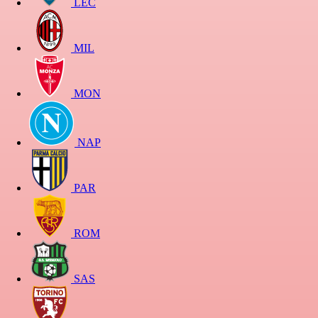
LEC
MIL
MON
NAP
PAR
ROM
SAS