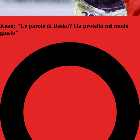
Kean: "Le parole di Dzeko? Ha protetto nel modo
giusto"