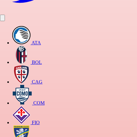
ATA
BOL
CAG
COM
FIO