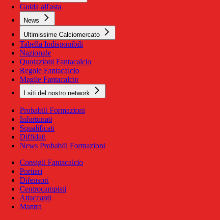
Guida all'asta
News
Ultimissime Calciomercato
Tabella Indisponibili
Nazionale
Quotazioni Fantacalcio
Regole Fantacalcio
Maglie Fantacalcio
I siti del nostro network
Probabili Formazioni
Infortunati
Squalificati
Diffidati
News Probabili Formazioni
Consigli Fantacalcio
Portieri
Difensori
Centrocampisti
Attaccanti
Mantra