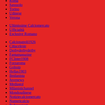
Roma
Sassuolo
Torino
Udinese
Verona
Ultimissime Calciomercato
Ufficialità
Esclusive Romano
Calcionapoli1926
Cittaceleste
Derbyderbyderby
Fantamagazine
FCInter1908
Forzaroma
Golssip
Hellas1903
Ilmilanista
Juvenews
Mediagol
Milanistichannel
Mondoudinese
Notiziecalciomercato
Numericalcio