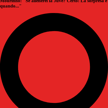
Mourinho: "Se allenerei la Juve? Certo! La sorpresa è
quando..."