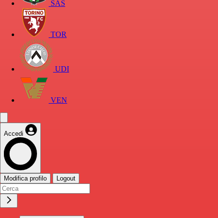
SAS
TOR
UDI
VEN
Accedi
Modifica profilo
Logout