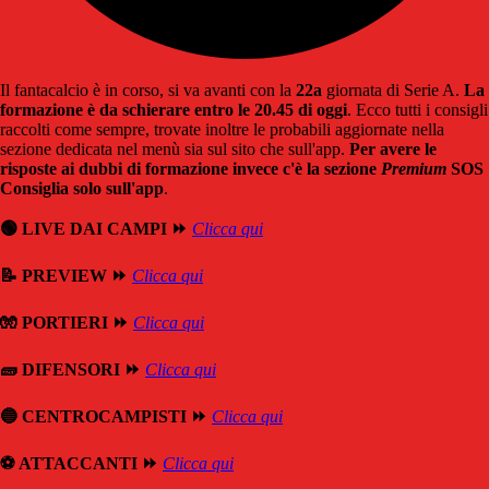
Il fantacalcio è in corso, si va avanti con la
22a
giornata di Serie A.
La
formazione è da schierare entro le 20.45 di oggi
. Ecco tutti i consigli
raccolti come sempre, trovate inoltre le probabili aggiornate nella
sezione dedicata nel menù sia sul sito che sull'app.
Per avere le
risposte ai dubbi di formazione invece c'è la sezione
Premium
SOS
Consiglia solo sull'app
.
🟢 LIVE DAI CAMPI ⏩
Clicca qui
📝 PREVIEW ⏩
Clicca qui
🧤 PORTIERI ⏩
Clicca qui
🧱 DIFENSORI ⏩
Clicca qui
🔵 CENTROCAMPISTI ⏩
Clicca qui
⚽️ ATTACCANTI ⏩
Clicca qui