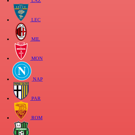
LAZ
LEC
MIL
MON
NAP
PAR
ROM