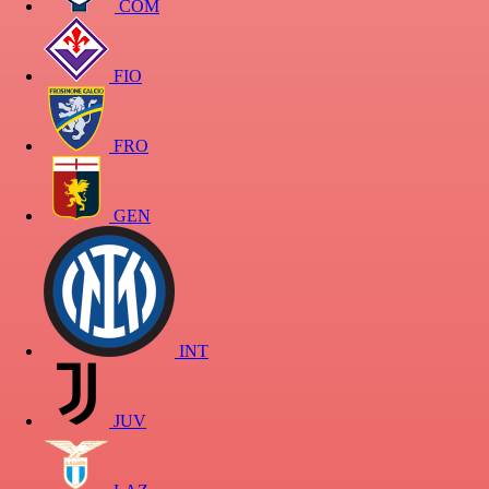
COM
FIO
FRO
GEN
INT
JUV