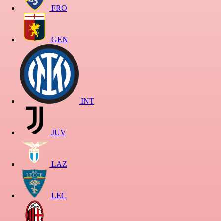
FRO
GEN
INT
JUV
LAZ
LEC