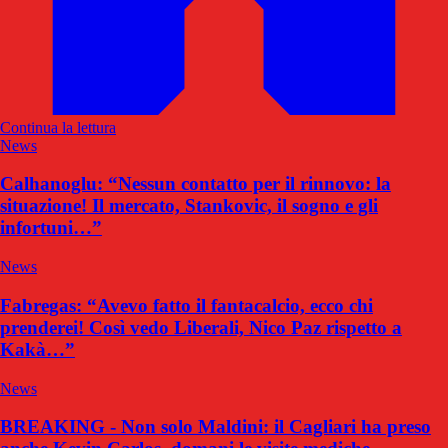
Continua la lettura
News
Calhanoglu: “Nessun contatto per il rinnovo: la
situazione! Il mercato, Stankovic, il sogno e gli
infortuni…”
News
Fabregas: “Avevo fatto il fantacalcio, ecco chi
prenderei! Così vedo Liberali, Nico Paz rispetto a
Kakà…”
News
BREAKING - Non solo Maldini: il Cagliari ha preso