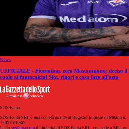
News
UFFICIALE - Fiorentina, ecco Mastantuono: deciso il
ruolo al fantacalcio! Slot, rigori e cosa fare all’asta
SOS Fanta
SOS Fanta SRL è una società iscritta al Registro Imprese di Milano n.
10057610965.
Il sito
sosfanta.com
di titolarità di SOS Fanta SRL, con sede a Milano,