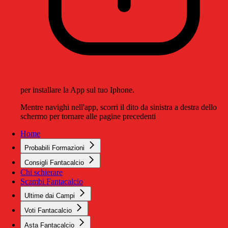
per installare la App sul tuo Iphone.
Mentre navighi nell'app, scorri il dito da sinistra a destra dello
schermo per tornare alle pagine precedenti
Home
Probabili Formazioni
Consigli Fantacalcio
Chi schierare
Scambi Fantacalcio
Ultime dai Campi
Voti Fantacalcio
Asta Fantacalcio