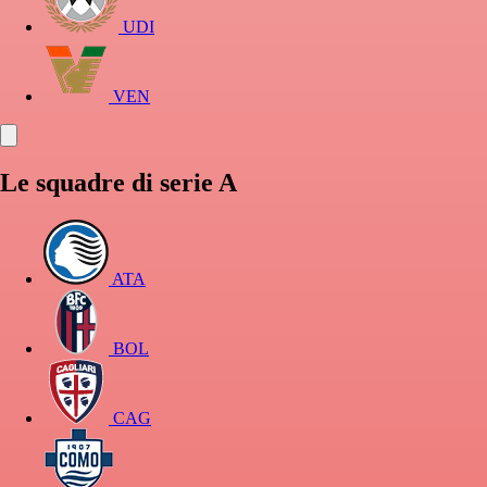
UDI
VEN
Le squadre di serie A
ATA
BOL
CAG