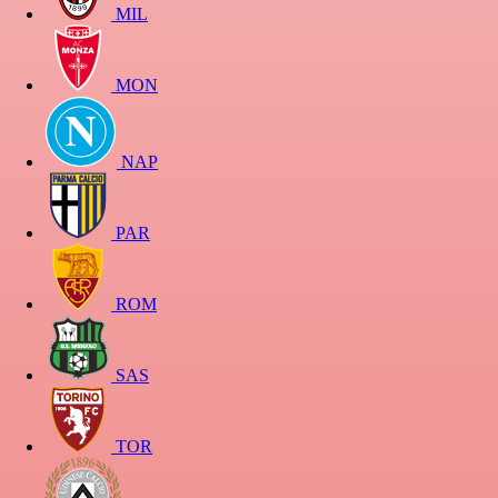
MIL
MON
NAP
PAR
ROM
SAS
TOR