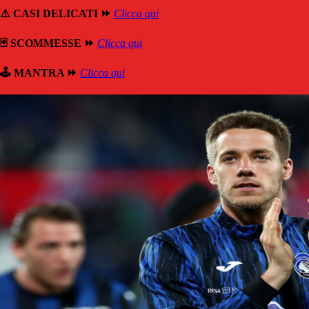
⚠️ CASI DELICATI ⏩
Clicca qui
🃏 SCOMMESSE ⏩
Clicca qui
🕹️ MANTRA ⏩
Clicca qui