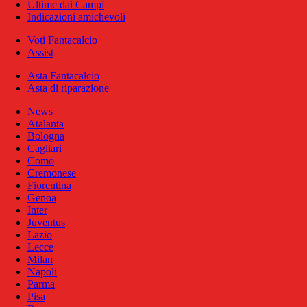
Ultime dai Campi
Indicazioni amichevoli
Voti Fantacalcio
Assist
Asta Fantacalcio
Asta di riparazione
News
Atalanta
Bologna
Cagliari
Como
Cremonese
Fiorentina
Genoa
Inter
Juventus
Lazio
Lecce
Milan
Napoli
Parma
Pisa