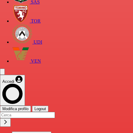
SAS
TOR
UDI
VEN
Accedi
Modifica profilo
Logout