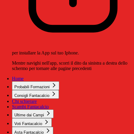
per installare la App sul tuo Iphone.
Mentre navighi nell'app, scorri il dito da sinistra a destra dello
schermo per tornare alle pagine precedenti
Home
Probabili Formazioni
Consigli Fantacalcio
Chi schierare
Scambi Fantacalcio
Ultime dai Campi
Voti Fantacalcio
Asta Fantacalcio