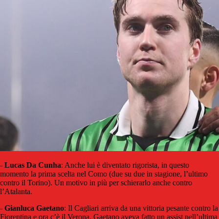
-
Lucas Da Cunha
: Anche lui è diventato rigorista, in questo
momento la prima scelta nel Como (due su due in stagione, l’ultimo
contro il Torino). Un motivo in più per schierarlo anche contro
l’Atalanta.
-
Gianluca Gaetano
: Il Cagliari arriva da una vittoria pesante contro la
Fiorentina e ora c’è il Verona. Gaetano aveva fatto un assist nell’ultima