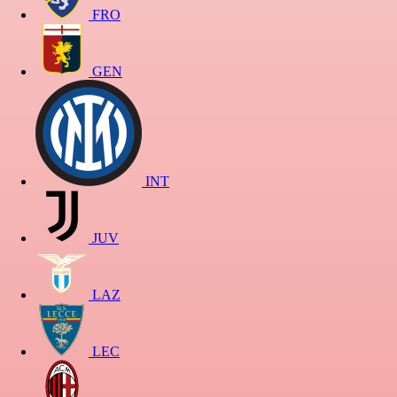
FRO
GEN
INT
JUV
LAZ
LEC