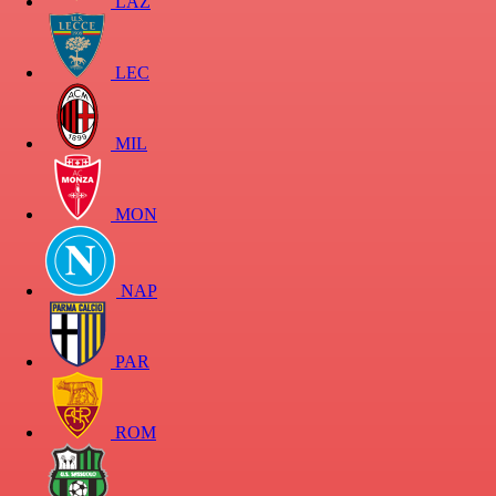
LAZ
LEC
MIL
MON
NAP
PAR
ROM