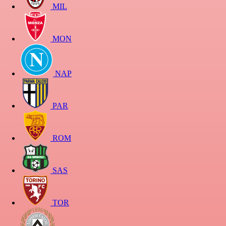
MIL
MON
NAP
PAR
ROM
SAS
TOR