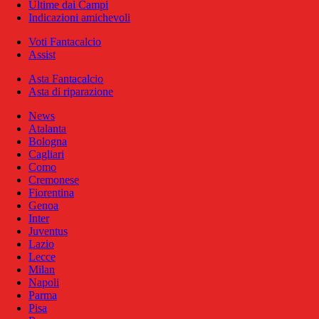
Ultime dai Campi
Indicazioni amichevoli
Voti Fantacalcio
Assist
Asta Fantacalcio
Asta di riparazione
News
Atalanta
Bologna
Cagliari
Como
Cremonese
Fiorentina
Genoa
Inter
Juventus
Lazio
Lecce
Milan
Napoli
Parma
Pisa