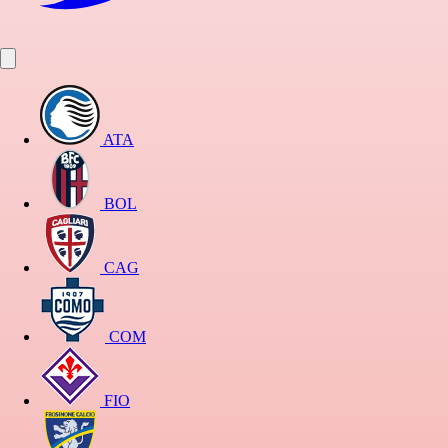
ATA
BOL
CAG
COM
FIO