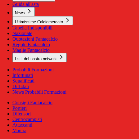
Guida all'asta
News
Ultimissime Calciomercato
Tabella Indisponibili
Nazionale
Quotazioni Fantacalcio
Regole Fantacalcio
Maglie Fantacalcio
I siti del nostro network
Probabili Formazioni
Infortunati
Squalificati
Diffidati
News Probabili Formazioni
Consigli Fantacalcio
Portieri
Difensori
Centrocampisti
Attaccanti
Mantra