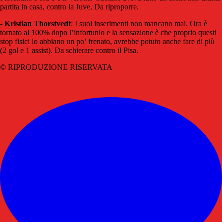
partita in casa, contro la Juve. Da riproporre.
-
Kristian Thorstvedt
: I suoi inserimenti non mancano mai. Ora è
tornato al 100% dopo l’infortunio e la sensazione è che proprio questi
stop fisici lo abbiano un po’ frenato, avrebbe potuto anche fare di più
(2 gol e 1 assist). Da schierare contro il Pisa.
© RIPRODUZIONE RISERVATA