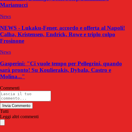
Marianucci
News
NEWS - Lukaku-Fener, accordo e offerta al Napoli!
Calha, Kristensen, Endrick, Rowe e triplo colpo
Frosinone
News
Gasperini: "Ci vuole tempo per Pellegrini, quando
sarà pronto! Su Koulierakis, Dybala, Castro e
Molina..."
Commenti
Invia Commento
Tutti
Leggi altri commenti