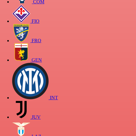
COM
FIO
FRO
GEN
INT
JUV