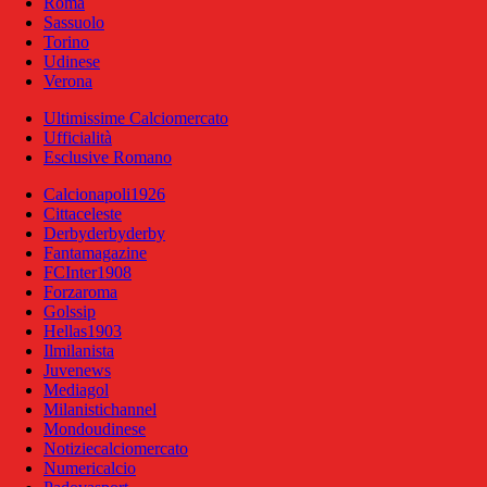
Roma
Sassuolo
Torino
Udinese
Verona
Ultimissime Calciomercato
Ufficialità
Esclusive Romano
Calcionapoli1926
Cittaceleste
Derbyderbyderby
Fantamagazine
FCInter1908
Forzaroma
Golssip
Hellas1903
Ilmilanista
Juvenews
Mediagol
Milanistichannel
Mondoudinese
Notiziecalciomercato
Numericalcio