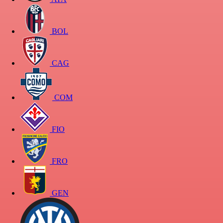
BOL
CAG
COM
FIO
FRO
GEN