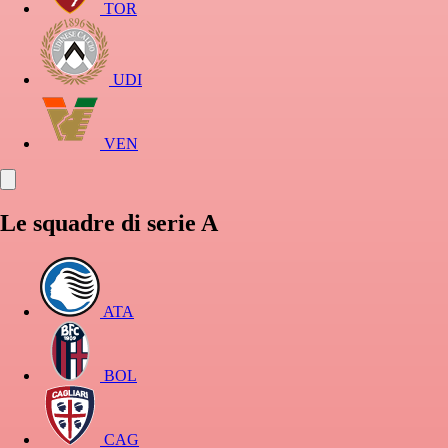
TOR
UDI
VEN
Le squadre di serie A
ATA
BOL
CAG