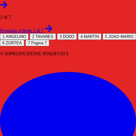
2 di 7
Prossima scheda 2 di 7
1
ANGELINO
2
TAVARES
3
DODO
4
MARTIN
5
JOAO MARIO
6
ZORTEA
7
Pagina 7
© RIPRODUZIONE RISERVATA