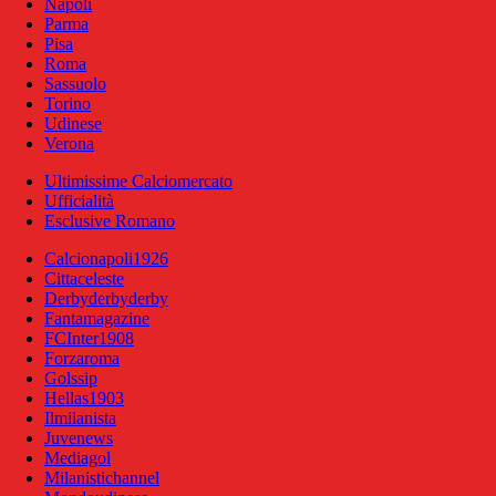
Napoli
Parma
Pisa
Roma
Sassuolo
Torino
Udinese
Verona
Ultimissime Calciomercato
Ufficialità
Esclusive Romano
Calcionapoli1926
Cittaceleste
Derbyderbyderby
Fantamagazine
FCInter1908
Forzaroma
Golssip
Hellas1903
Ilmilanista
Juvenews
Mediagol
Milanistichannel