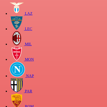
LAZ
LEC
MIL
MON
NAP
PAR
ROM