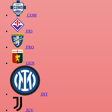
COM
FIO
FRO
GEN
INT
JUV