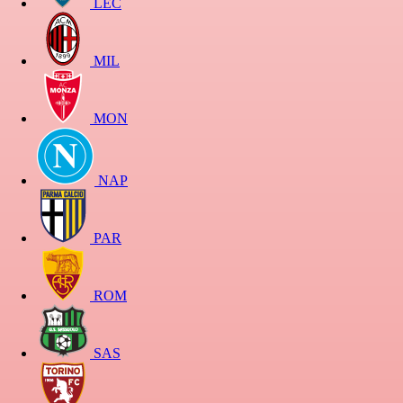
LEC
MIL
MON
NAP
PAR
ROM
SAS