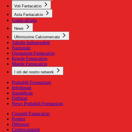
Voti Fantacalcio
Asta Fantacalcio
Guida all'asta
News
Ultimissime Calciomercato
Tabella Indisponibili
Nazionale
Quotazioni Fantacalcio
Regole Fantacalcio
Maglie Fantacalcio
I siti del nostro network
Probabili Formazioni
Infortunati
Squalificati
Diffidati
News Probabili Formazioni
Consigli Fantacalcio
Portieri
Difensori
Centrocampisti