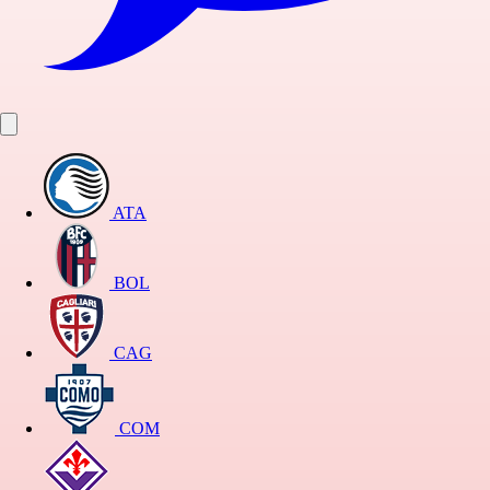
ATA
BOL
CAG
COM