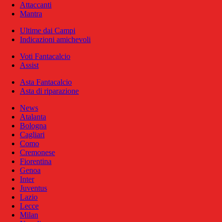
Attaccanti
Mantra
Ultime dai Campi
Indicazioni amichevoli
Voti Fantacalcio
Assist
Asta Fantacalcio
Asta di riparazione
News
Atalanta
Bologna
Cagliari
Como
Cremonese
Fiorentina
Genoa
Inter
Juventus
Lazio
Lecce
Milan