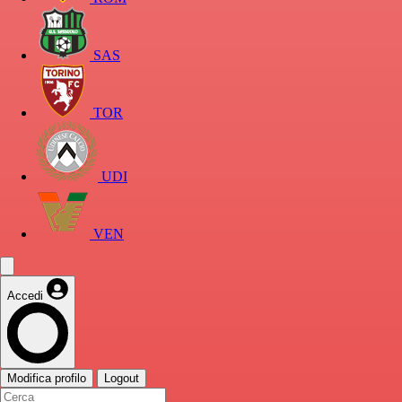
SAS
TOR
UDI
VEN
Accedi
Modifica profilo
Logout