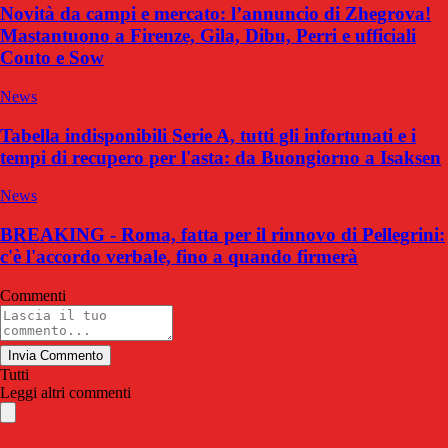
Novità da campi e mercato: l’annuncio di Zhegrova!
Mastantuono a Firenze, Gila, Dibu, Perri e ufficiali
Couto e Sow
News
Tabella indisponibili Serie A, tutti gli infortunati e i
tempi di recupero per l'asta: da Buongiorno a Isaksen
News
BREAKING - Roma, fatta per il rinnovo di Pellegrini:
c'è l'accordo verbale, fino a quando firmerà
Commenti
Invia Commento
Tutti
Leggi altri commenti