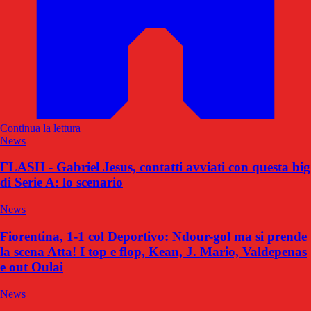
Continua la lettura
News
FLASH - Gabriel Jesus, contatti avviati con questa big
di Serie A: lo scenario
News
Fiorentina, 1-1 col Deportivo: Ndour-gol ma si prende
la scena Atta! I top e flop, Kean, J. Mario, Valdepenas
e out Oulai
News