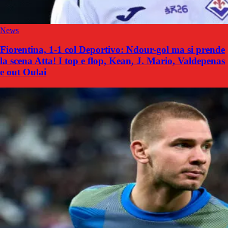
News
Fiorentina, 1-1 col Deportivo: Ndour-gol ma si prende
la scena Atta! I top e flop, Kean, J. Mario, Valdepenas
e out Oulai