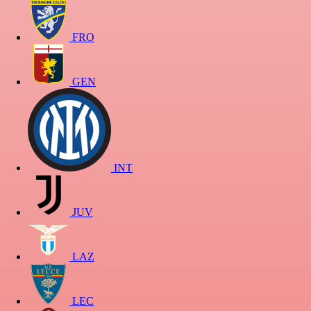
FRO
GEN
INT
JUV
LAZ
LEC