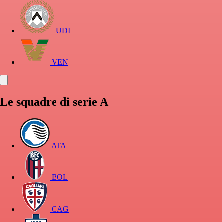
UDI
VEN
Le squadre di serie A
ATA
BOL
CAG