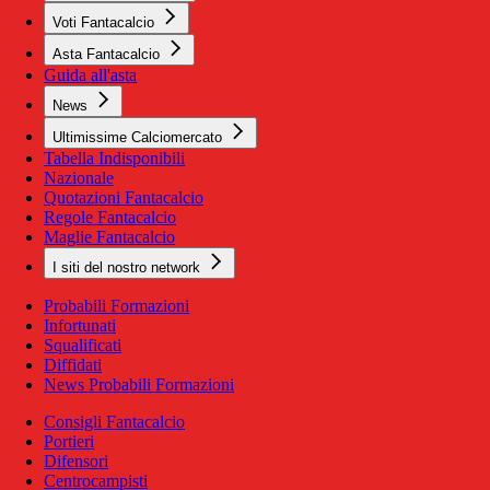
Voti Fantacalcio
Asta Fantacalcio
Guida all'asta
News
Ultimissime Calciomercato
Tabella Indisponibili
Nazionale
Quotazioni Fantacalcio
Regole Fantacalcio
Maglie Fantacalcio
I siti del nostro network
Probabili Formazioni
Infortunati
Squalificati
Diffidati
News Probabili Formazioni
Consigli Fantacalcio
Portieri
Difensori
Centrocampisti