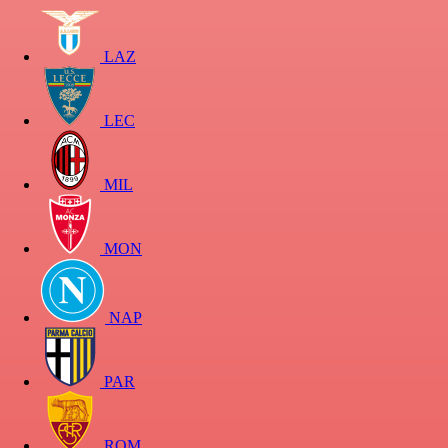
LAZ
LEC
MIL
MON
NAP
PAR
ROM