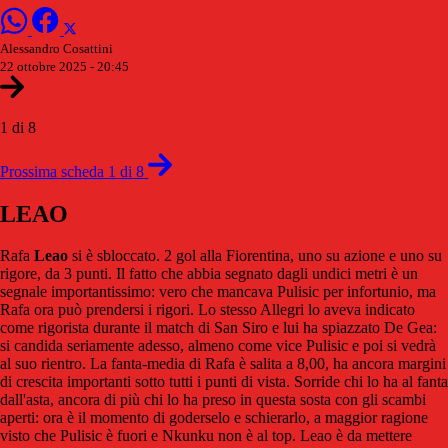
Alessandro Cosattini
22 ottobre 2025 - 20:45
1 di 8
Prossima scheda 1 di 8
LEAO
Rafa
Leao
si è sbloccato. 2 gol alla Fiorentina, uno su azione e uno su
rigore, da 3 punti. Il fatto che abbia segnato dagli undici metri è un
segnale importantissimo: vero che mancava Pulisic per infortunio, ma
Rafa ora può prendersi i rigori. Lo stesso Allegri lo aveva indicato
come rigorista durante il match di San Siro e lui ha spiazzato De Gea:
si candida seriamente adesso, almeno come vice Pulisic e poi si vedrà
al suo rientro. La fanta-media di Rafa è salita a 8,00, ha ancora margini
di crescita importanti sotto tutti i punti di vista. Sorride chi lo ha al fanta
dall'asta, ancora di più chi lo ha preso in questa sosta con gli scambi
aperti: ora è il momento di goderselo e schierarlo, a maggior ragione
visto che Pulisic è fuori e Nkunku non è al top. Leao è da mettere