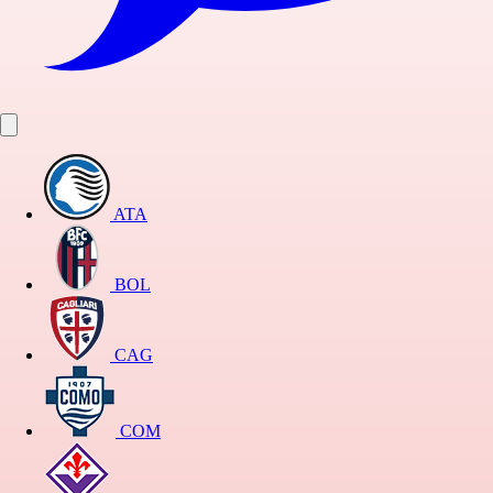
ATA
BOL
CAG
COM