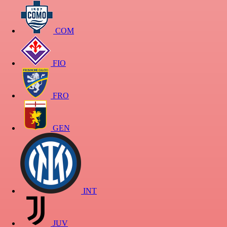
COM
FIO
FRO
GEN
INT
JUV