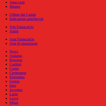
Attaccanti
Mantra
Ultime dai Campi
Indicazioni amichevoli
Voti Fantacalcio
Assist
Asta Fantacalcio
Asta di riparazione
News
Atalanta
Bologna
Cagliari
Como
Cremonese
Fiorentina
Genoa
Inter
Juventus
Lazio
Lecce
Milan