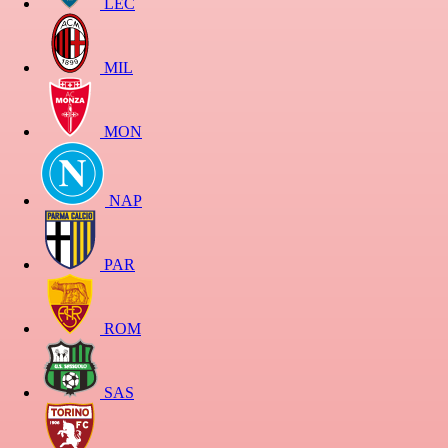
LEC
MIL
MON
NAP
PAR
ROM
SAS