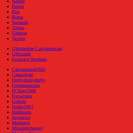
Napoli
Parma
Pisa
Roma
Sassuolo
Torino
Udinese
Verona
Ultimissime Calciomercato
Ufficialità
Esclusive Romano
Calcionapoli1926
Cittaceleste
Derbyderbyderby
Fantamagazine
FCInter1908
Forzaroma
Golssip
Hellas1903
Ilmilanista
Juvenews
Mediagol
Milanistichannel