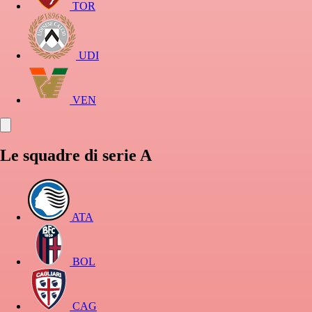
TOR
UDI
VEN
Le squadre di serie A
ATA
BOL
CAG