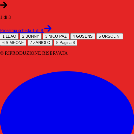
1 di 8
Prossima scheda 1 di 8
1
LEAO
2
BONNY
3
NICO PAZ
4
GOSENS
5
ORSOLINI
6
SIMEONE
7
ZANIOLO
8
Pagina 8
© RIPRODUZIONE RISERVATA