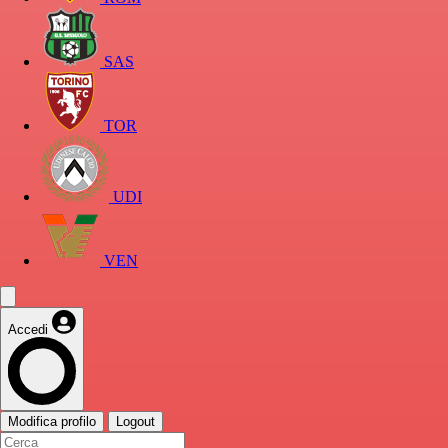
SAS
TOR
UDI
VEN
Accedi
Modifica profilo
Logout