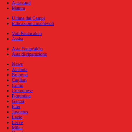
Attaccanti
Mantra
Ultime dai Campi
Indicazioni amichevoli
Voti Fantacalcio
Assist
Asta Fantacalcio
Asta di riparazione
News
Atalanta
Bologna
Cagliari
Como
Cremonese
Fiorentina
Genoa
Inter
Juventus
Lazio
Lecce
Milan