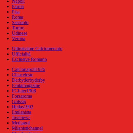
Napoli
Parma
Pisa
Roma
Sassuolo
Torino
Udinese
Verona
Ultimissime Calciomercato
Ufficialità
Esclusive Romano
Calcionapoli1926
Cittaceleste
Derbyderbyderby
Fantamagazine
FCInter1908
Forzaroma
Golssip
Hellas1903
Ilmilanista
Juvenews
Mediagol
Milanistichannel