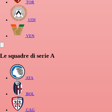
TOR
UDI
VEN
Le squadre di serie A
ATA
BOL
CAG