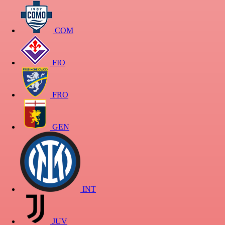
COM
FIO
FRO
GEN
INT
JUV