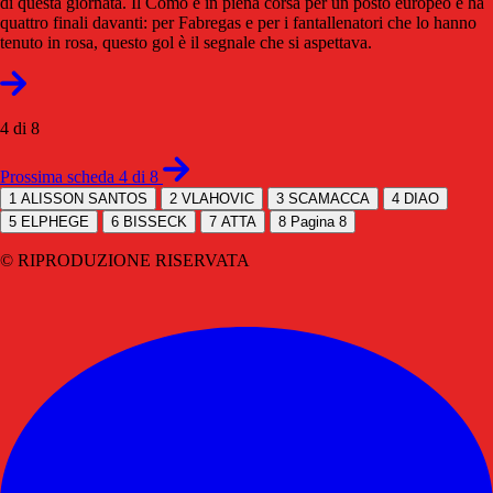
di questa giornata. Il Como è in piena corsa per un posto europeo e ha
quattro finali davanti: per Fabregas e per i fantallenatori che lo hanno
tenuto in rosa, questo gol è il segnale che si aspettava.
4 di 8
Prossima scheda 4 di 8
1
ALISSON SANTOS
2
VLAHOVIC
3
SCAMACCA
4
DIAO
5
ELPHEGE
6
BISSECK
7
ATTA
8
Pagina 8
© RIPRODUZIONE RISERVATA