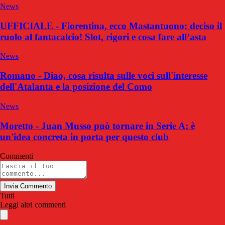
News
UFFICIALE - Fiorentina, ecco Mastantuono: deciso il
ruolo al fantacalcio! Slot, rigori e cosa fare all’asta
News
Romano - Diao, cosa risulta sulle voci sull'interesse
dell'Atalanta e la posizione del Como
News
Moretto - Juan Musso può tornare in Serie A: è
un'idea concreta in porta per questo club
Commenti
Invia Commento
Tutti
Leggi altri commenti