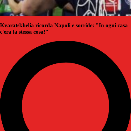
Kvaratskhelia ricorda Napoli e sorride: "In ogni casa
c'era la stessa cosa!"