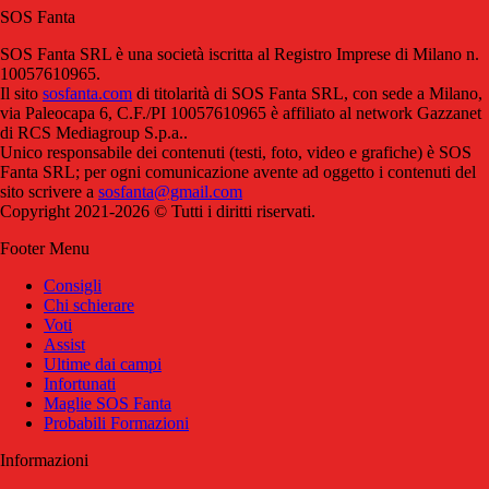
SOS Fanta
SOS Fanta SRL è una società iscritta al Registro Imprese di Milano n.
10057610965.
Il sito
sosfanta.com
di titolarità di SOS Fanta SRL, con sede a Milano,
via Paleocapa 6, C.F./PI 10057610965 è affiliato al network Gazzanet
di RCS Mediagroup S.p.a..
Unico responsabile dei contenuti (testi, foto, video e grafiche) è SOS
Fanta SRL; per ogni comunicazione avente ad oggetto i contenuti del
sito scrivere a
sosfanta@gmail.com
Copyright 2021-2026 © Tutti i diritti riservati.
Footer Menu
Consigli
Chi schierare
Voti
Assist
Ultime dai campi
Infortunati
Maglie SOS Fanta
Probabili Formazioni
Informazioni