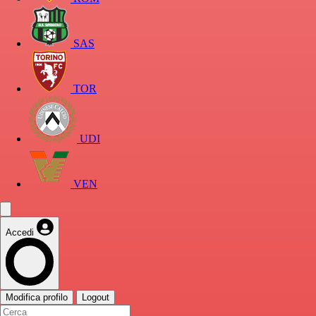
SAS
TOR
UDI
VEN
Accedi
Modifica profilo
Logout