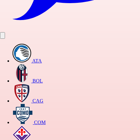
ATA
BOL
CAG
COM