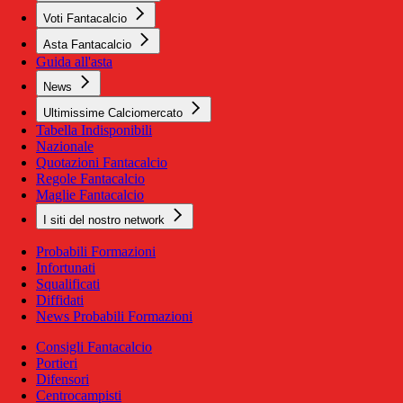
Voti Fantacalcio
Asta Fantacalcio
Guida all'asta
News
Ultimissime Calciomercato
Tabella Indisponibili
Nazionale
Quotazioni Fantacalcio
Regole Fantacalcio
Maglie Fantacalcio
I siti del nostro network
Probabili Formazioni
Infortunati
Squalificati
Diffidati
News Probabili Formazioni
Consigli Fantacalcio
Portieri
Difensori
Centrocampisti