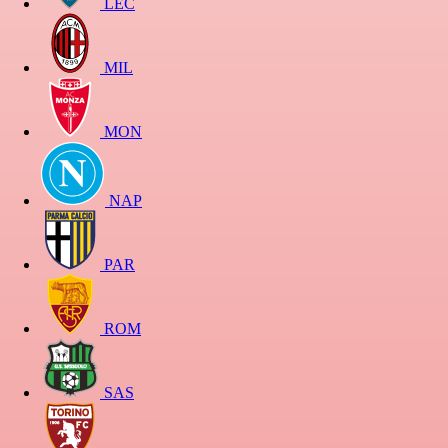
LEC
MIL
MON
NAP
PAR
ROM
SAS