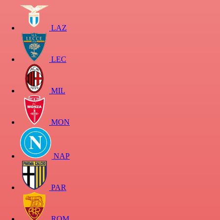
LAZ
LEC
MIL
MON
NAP
PAR
ROM