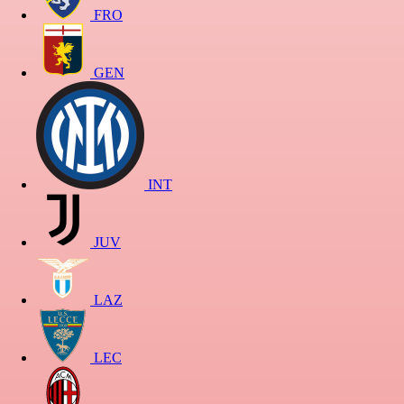
FRO
GEN
INT
JUV
LAZ
LEC