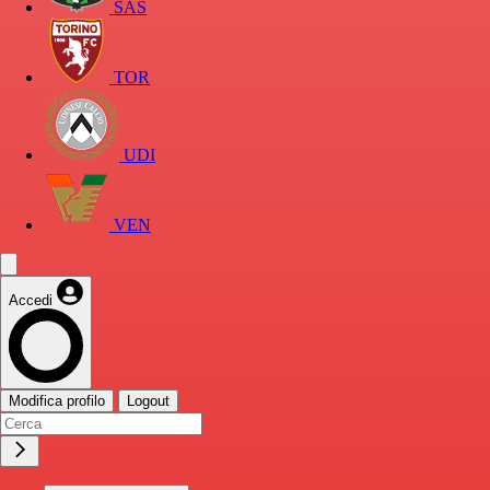
SAS
TOR
UDI
VEN
Accedi
Modifica profilo
Logout