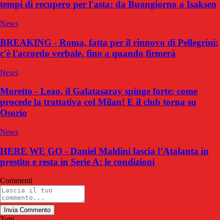
tempi di recupero per l'asta: da Buongiorno a Isaksen
News
BREAKING - Roma, fatta per il rinnovo di Pellegrini:
c'è l'accordo verbale, fino a quando firmerà
News
Moretto - Leao, il Galatasaray spinge forte: come
procede la trattativa col Milan! E il club torna su
Osorio
News
HERE WE GO - Daniel Maldini lascia l’Atalanta in
prestito e resta in Serie A: le condizioni
Commenti
Invia Commento
Tutti