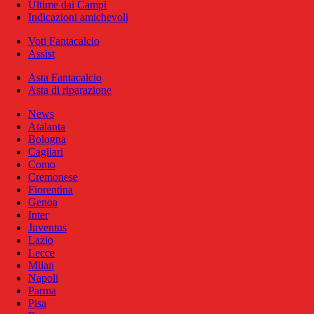
Ultime dai Campi
Indicazioni amichevoli
Voti Fantacalcio
Assist
Asta Fantacalcio
Asta di riparazione
News
Atalanta
Bologna
Cagliari
Como
Cremonese
Fiorentina
Genoa
Inter
Juventus
Lazio
Lecce
Milan
Napoli
Parma
Pisa