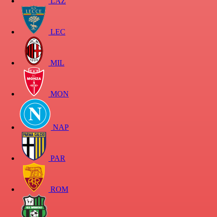
LAZ
LEC
MIL
MON
NAP
PAR
ROM