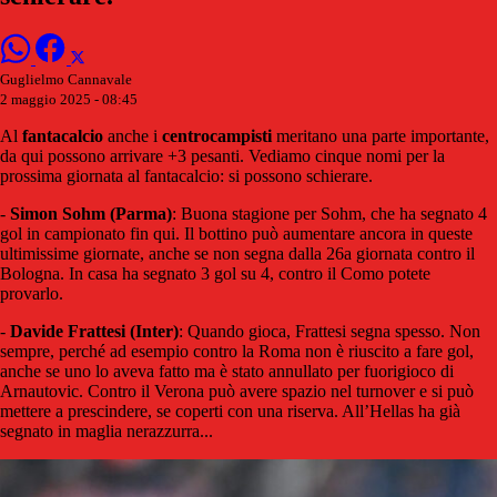
Guglielmo Cannavale
2 maggio 2025 - 08:45
Al
fantacalcio
anche i
centrocampisti
meritano una parte importante,
da qui possono arrivare +3 pesanti. Vediamo cinque nomi per la
prossima giornata al fantacalcio: si possono schierare.
-
Simon Sohm (Parma)
: Buona stagione per Sohm, che ha segnato 4
gol in campionato fin qui. Il bottino può aumentare ancora in queste
ultimissime giornate, anche se non segna dalla 26a giornata contro il
Bologna. In casa ha segnato 3 gol su 4, contro il Como potete
provarlo.
-
Davide Frattesi (Inter)
: Quando gioca, Frattesi segna spesso. Non
sempre, perché ad esempio contro la Roma non è riuscito a fare gol,
anche se uno lo aveva fatto ma è stato annullato per fuorigioco di
Arnautovic. Contro il Verona può avere spazio nel turnover e si può
mettere a prescindere, se coperti con una riserva. All’Hellas ha già
segnato in maglia nerazzurra...