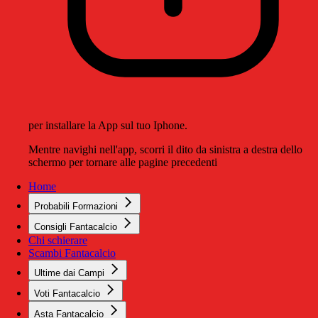
per installare la App sul tuo Iphone.
Mentre navighi nell'app, scorri il dito da sinistra a destra dello
schermo per tornare alle pagine precedenti
Home
Probabili Formazioni
Consigli Fantacalcio
Chi schierare
Scambi Fantacalcio
Ultime dai Campi
Voti Fantacalcio
Asta Fantacalcio