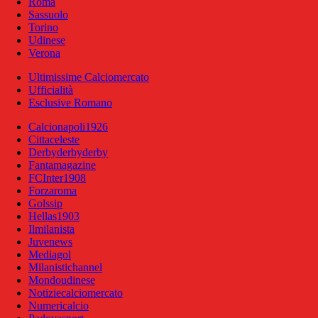
Roma
Sassuolo
Torino
Udinese
Verona
Ultimissime Calciomercato
Ufficialità
Esclusive Romano
Calcionapoli1926
Cittaceleste
Derbyderbyderby
Fantamagazine
FCInter1908
Forzaroma
Golssip
Hellas1903
Ilmilanista
Juvenews
Mediagol
Milanistichannel
Mondoudinese
Notiziecalciomercato
Numericalcio