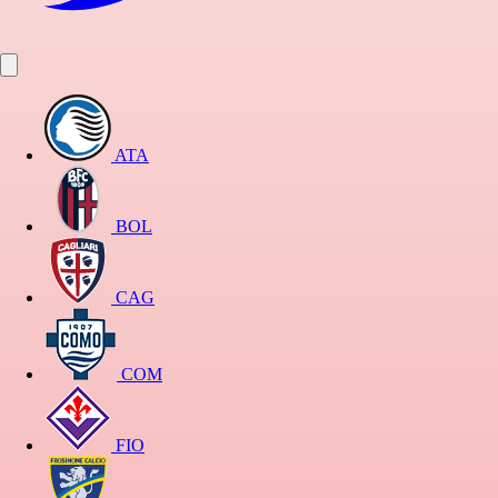
ATA
BOL
CAG
COM
FIO