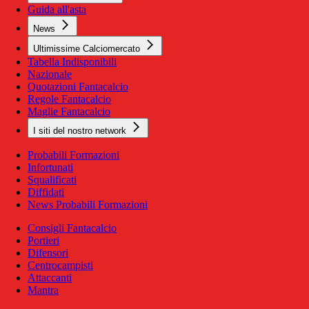
Guida all'asta
News
Ultimissime Calciomercato
Tabella Indisponibili
Nazionale
Quotazioni Fantacalcio
Regole Fantacalcio
Maglie Fantacalcio
I siti del nostro network
Probabili Formazioni
Infortunati
Squalificati
Diffidati
News Probabili Formazioni
Consigli Fantacalcio
Portieri
Difensori
Centrocampisti
Attaccanti
Mantra