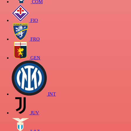
COM
FIO
FRO
GEN
INT
JUV