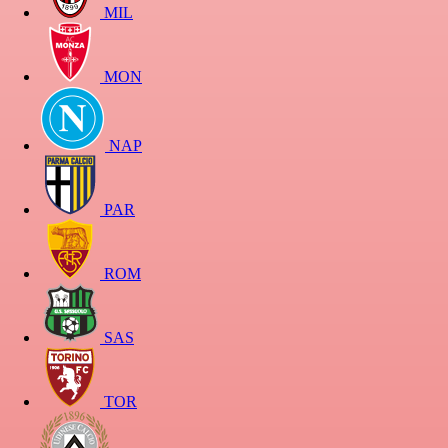
MIL
MON
NAP
PAR
ROM
SAS
TOR