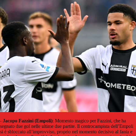
-
Jacopo Fazzini (Empoli)
: Momento magico per Fazzini, che ha
segnato due gol nelle ultime due partite. Il centrocampista dell’Empoli
si è sbloccato all’improvviso, proprio nel momento decisivo al fanta e