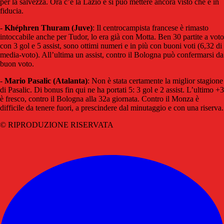
per la salvezza. Ora c’è la Lazio e si può mettere ancora visto che è in
fiducia.
-
Khéphren
Thuram (Juve)
: Il centrocampista francese è rimasto
intoccabile anche per Tudor, lo era già con Motta. Ben 30 partite a voto
con 3 gol e 5 assist, sono ottimi numeri e in più con buoni voti (6,32 di
media-voto). All’ultima un assist, contro il Bologna può confermarsi da
buon voto.
-
Mario Pasalic (Atalanta)
: Non è stata certamente la miglior stagione
di Pasalic. Di bonus fin qui ne ha portati 5: 3 gol e 2 assist. L’ultimo +3
è fresco, contro il Bologna alla 32a giornata. Contro il Monza è
difficile da tenere fuori, a prescindere dal minutaggio e con una riserva.
© RIPRODUZIONE RISERVATA