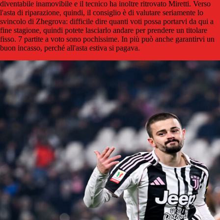
diventabile inamovibile e il tecnico ha inoltre ritrovato Miretti. Verso
l'asta di riparazione, quindi, il consiglio è di valutare seriamente lo
svincolo di Zhegrova: difficile dire quanti voti possa portarvi da qui a
fine stagione, quindi potete lasciarlo andare per prendere un titolare
fisso. 7 partite a voto sono pochissime. In più può anche garantirvi un
buon incasso, perché all'asta estiva si pagava.