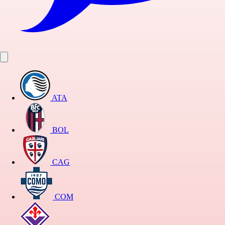
ATA
BOL
CAG
COM