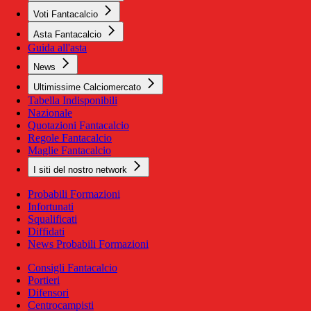
Voti Fantacalcio
Asta Fantacalcio
Guida all'asta
News
Ultimissime Calciomercato
Tabella Indisponibili
Nazionale
Quotazioni Fantacalcio
Regole Fantacalcio
Maglie Fantacalcio
I siti del nostro network
Probabili Formazioni
Infortunati
Squalificati
Diffidati
News Probabili Formazioni
Consigli Fantacalcio
Portieri
Difensori
Centrocampisti