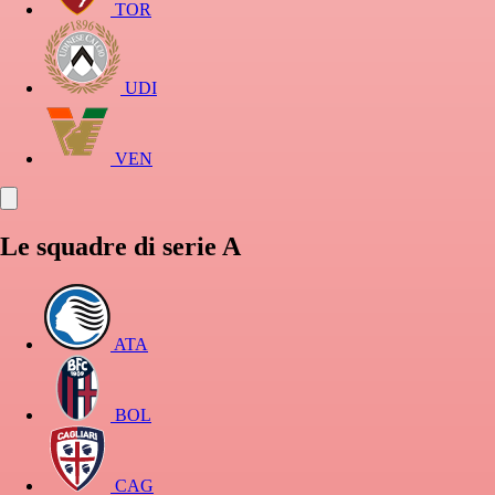
TOR
UDI
VEN
Le squadre di serie A
ATA
BOL
CAG