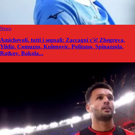
News
Amichevoli, tutti i segnali: Zaccagni c'è! Zhegrova,
Yildiz, Comuzzo, Kulenovic, Politano, Spinazzola,
Ratkov, Bakola...