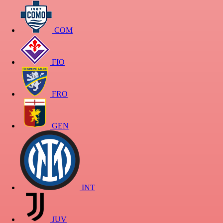
COM
FIO
FRO
GEN
INT
JUV