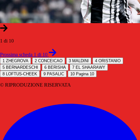
1 di 10
Prossima scheda 1 di 10
1
ZHEGROVA
2
CONCEICAO
3
MALDINI
4
ORISTANIO
5
BERNARDESCHI
6
BERISHA
7
EL SHAARAWY
8
LOFTUS-CHEEK
9
PASALIC
10
Pagina 10
© RIPRODUZIONE RISERVATA