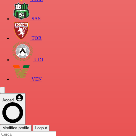
SAS
TOR
UDI
VEN
Accedi
Modifica profilo
Logout