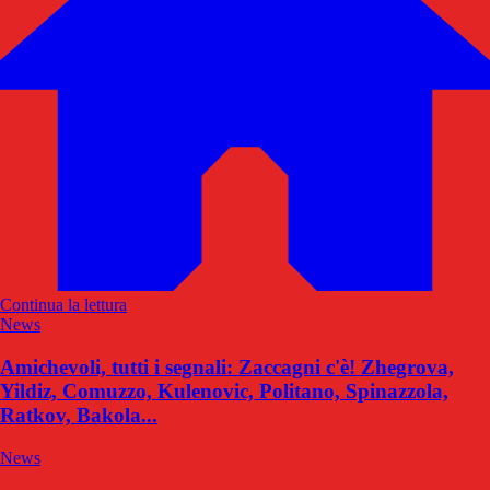
Continua la lettura
News
Amichevoli, tutti i segnali: Zaccagni c'è! Zhegrova,
Yildiz, Comuzzo, Kulenovic, Politano, Spinazzola,
Ratkov, Bakola...
News