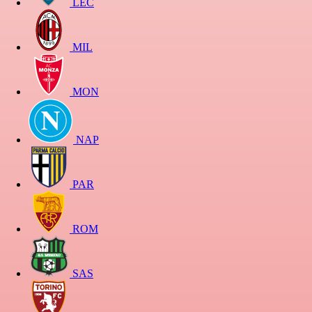
LEC
MIL
MON
NAP
PAR
ROM
SAS