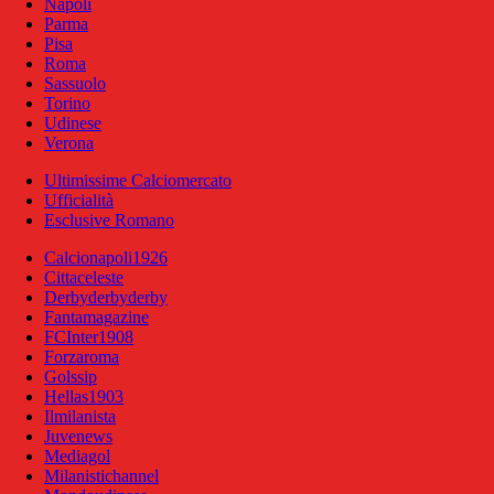
Napoli
Parma
Pisa
Roma
Sassuolo
Torino
Udinese
Verona
Ultimissime Calciomercato
Ufficialità
Esclusive Romano
Calcionapoli1926
Cittaceleste
Derbyderbyderby
Fantamagazine
FCInter1908
Forzaroma
Golssip
Hellas1903
Ilmilanista
Juvenews
Mediagol
Milanistichannel