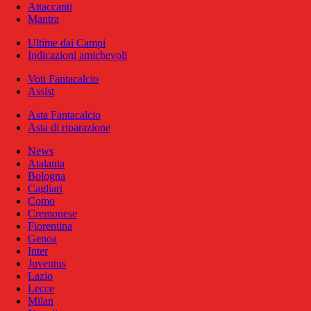
Attaccanti
Mantra
Ultime dai Campi
Indicazioni amichevoli
Voti Fantacalcio
Assist
Asta Fantacalcio
Asta di riparazione
News
Atalanta
Bologna
Cagliari
Como
Cremonese
Fiorentina
Genoa
Inter
Juventus
Lazio
Lecce
Milan