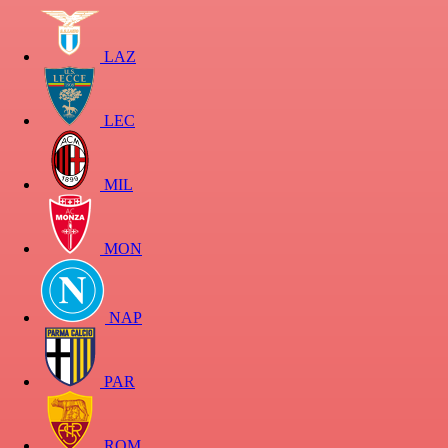
LAZ
LEC
MIL
MON
NAP
PAR
ROM