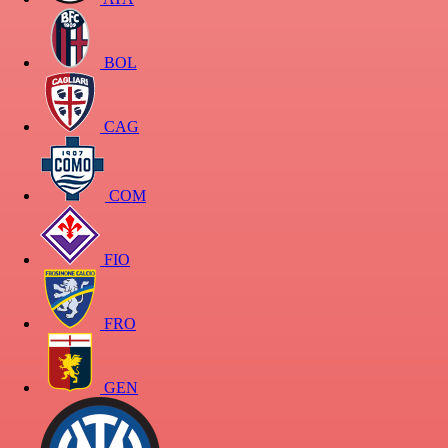
BOL
CAG
COM
FIO
FRO
GEN