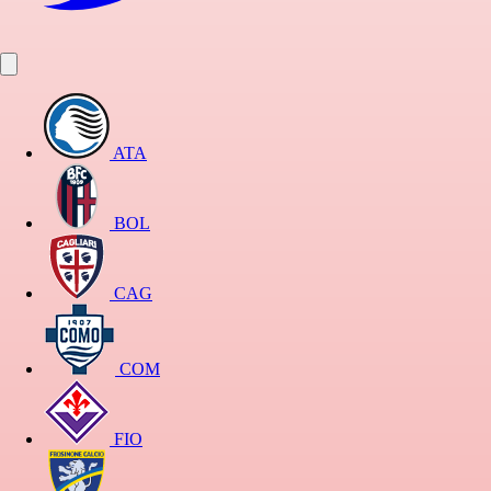
ATA
BOL
CAG
COM
FIO