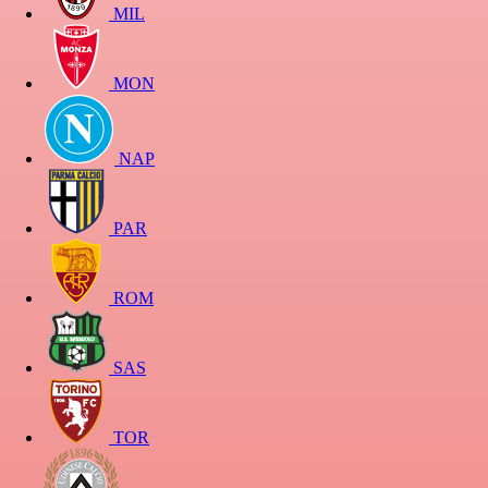
MIL
MON
NAP
PAR
ROM
SAS
TOR