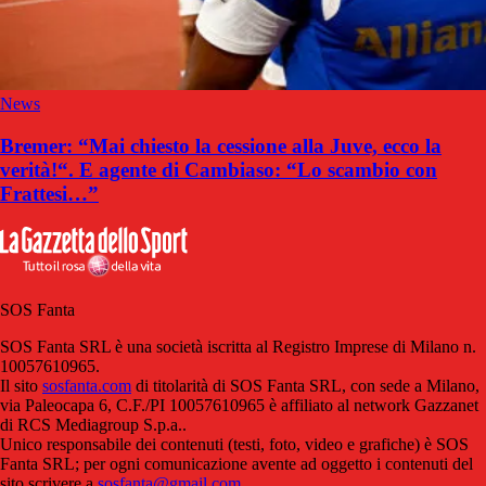
News
Bremer: “Mai chiesto la cessione alla Juve, ecco la
verità!“. E agente di Cambiaso: “Lo scambio con
Frattesi…”
SOS Fanta
SOS Fanta SRL è una società iscritta al Registro Imprese di Milano n.
10057610965.
Il sito
sosfanta.com
di titolarità di SOS Fanta SRL, con sede a Milano,
via Paleocapa 6, C.F./PI 10057610965 è affiliato al network Gazzanet
di RCS Mediagroup S.p.a..
Unico responsabile dei contenuti (testi, foto, video e grafiche) è SOS
Fanta SRL; per ogni comunicazione avente ad oggetto i contenuti del
sito scrivere a
sosfanta@gmail.com