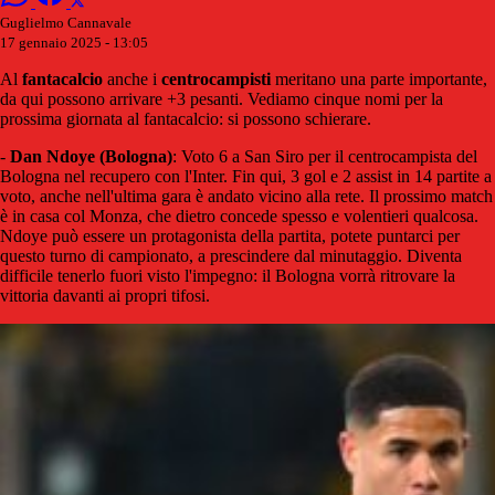
Guglielmo Cannavale
17 gennaio 2025 - 13:05
Al
fantacalcio
anche i
centrocampisti
meritano una parte importante,
da qui possono arrivare +3 pesanti. Vediamo cinque nomi per la
prossima giornata al fantacalcio: si possono schierare.
-
Dan Ndoye (Bologna)
: Voto 6 a San Siro per il centrocampista del
Bologna nel recupero con l'Inter. Fin qui, 3 gol e 2 assist in 14 partite a
voto, anche nell'ultima gara è andato vicino alla rete. Il prossimo match
è in casa col Monza, che dietro concede spesso e volentieri qualcosa.
Ndoye può essere un protagonista della partita, potete puntarci per
questo turno di campionato, a prescindere dal minutaggio. Diventa
difficile tenerlo fuori visto l'impegno: il Bologna vorrà ritrovare la
vittoria davanti ai propri tifosi.