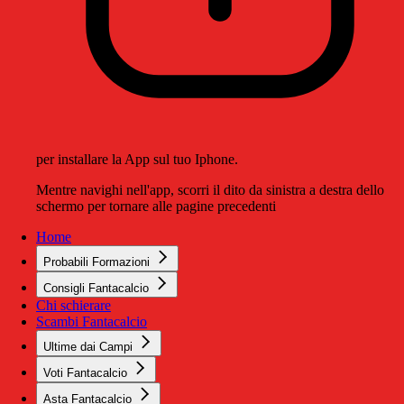
per installare la App sul tuo Iphone.
Mentre navighi nell'app, scorri il dito da sinistra a destra dello
schermo per tornare alle pagine precedenti
Home
Probabili Formazioni
Consigli Fantacalcio
Chi schierare
Scambi Fantacalcio
Ultime dai Campi
Voti Fantacalcio
Asta Fantacalcio