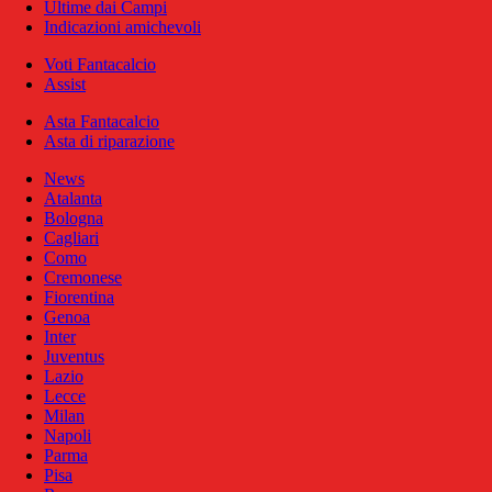
Ultime dai Campi
Indicazioni amichevoli
Voti Fantacalcio
Assist
Asta Fantacalcio
Asta di riparazione
News
Atalanta
Bologna
Cagliari
Como
Cremonese
Fiorentina
Genoa
Inter
Juventus
Lazio
Lecce
Milan
Napoli
Parma
Pisa