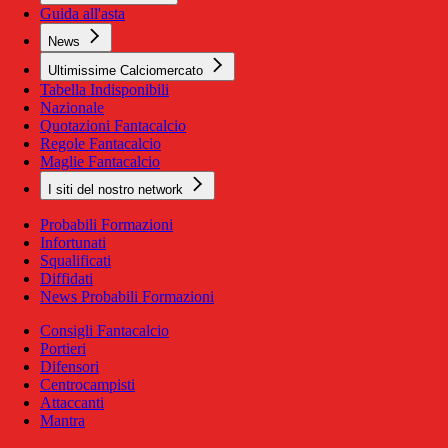
Guida all'asta
News
Ultimissime Calciomercato
Tabella Indisponibili
Nazionale
Quotazioni Fantacalcio
Regole Fantacalcio
Maglie Fantacalcio
I siti del nostro network
Probabili Formazioni
Infortunati
Squalificati
Diffidati
News Probabili Formazioni
Consigli Fantacalcio
Portieri
Difensori
Centrocampisti
Attaccanti
Mantra