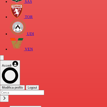
SAS
TOR
UDI
VEN
Accedi
Modifica profilo
Logout