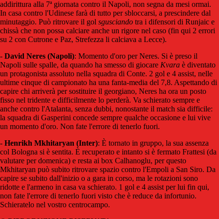
addirittura alla 7ª giornata contro il Napoli, non segna da mesi ormai.
In casa contro l'Udinese farà di tutto per sbloccarsi, a prescindere dal
minutaggio. Può ritrovare il gol
sgusciando
tra i difensori di Runjaic e
chissà che non possa calciare anche un rigore nel caso (fin qui 2 errori
su 2 con Cutrone e Paz, Strefezza li calciava a Lecce).
-
David Neres (Napoli)
: Momento d'oro per Neres. Si è preso il
Napoli sulle spalle, da quando ha smesso di giocare
Kvara
è diventato
un protagonista assoluto nella squadra di Conte. 2 gol e 4 assist, nelle
ultime cinque di campionato ha una fanta-media del 7,8. Aspettando di
capire chi arriverà per sostituire il georgiano, Neres ha ora un posto
fisso nel tridente e difficilmente lo perderà. Va schierato sempre e
anche contro l'Atalanta, senza dubbi, nonostante il match sia difficile:
la squadra di Gasperini concede sempre qualche occasione e lui vive
un momento d'oro. Non fate l'errore di tenerlo fuori.
-
Henrikh Mkhitaryan (Inter)
: È tornato in gruppo, la sua assenza
col Bologna si è sentita. È recuperato e intanto si è fermato Frattesi (da
valutare per domenica) e resta ai box Calhanoglu, per questo
Mkhitaryan può subito ritrovare spazio contro l'Empoli a San Siro. Da
capire se subito dall'inizio o a gara in corso, ma le rotazioni sono
ridotte e l'armeno in casa va schierato. 1 gol e 4 assist per lui fin qui,
non fate l'errore di tenerlo fuori visto che è reduce da infortunio.
Schieratelo nel vostro centrocampo.