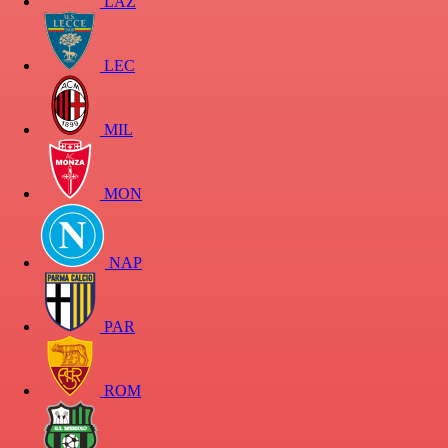
LAZ
LEC
MIL
MON
NAP
PAR
ROM