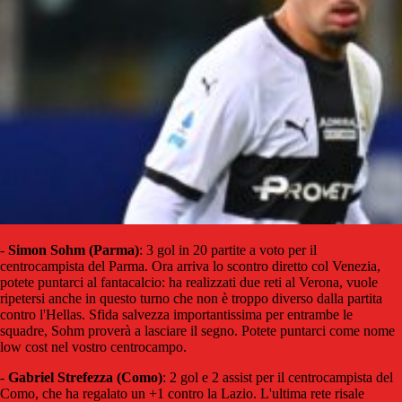
-
Simon Sohm (Parma)
: 3 gol in 20 partite a voto per il
centrocampista del Parma. Ora arriva lo scontro diretto col Venezia,
potete puntarci al fantacalcio: ha realizzati due reti al Verona, vuole
ripetersi anche in questo turno che non è troppo diverso dalla partita
contro l'Hellas. Sfida salvezza importantissima per entrambe le
squadre, Sohm proverà a lasciare il segno. Potete puntarci come nome
low cost nel vostro centrocampo.
-
Gabriel Strefezza (Como)
: 2 gol e 2 assist per il centrocampista del
Como, che ha regalato un +1 contro la Lazio. L'ultima rete risale