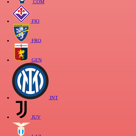
COM
FIO
FRO
GEN
INT
JUV