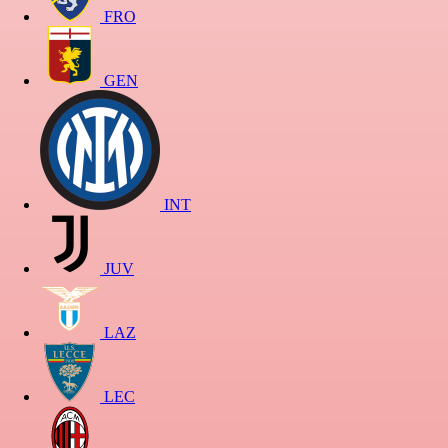
FRO
GEN
INT
JUV
LAZ
LEC