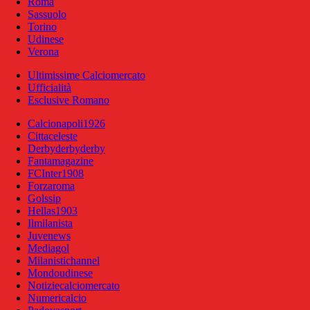
Roma
Sassuolo
Torino
Udinese
Verona
Ultimissime Calciomercato
Ufficialità
Esclusive Romano
Calcionapoli1926
Cittaceleste
Derbyderbyderby
Fantamagazine
FCInter1908
Forzaroma
Golssip
Hellas1903
Ilmilanista
Juvenews
Mediagol
Milanistichannel
Mondoudinese
Notiziecalciomercato
Numericalcio